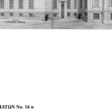
ΤΩΝ No. 16 α