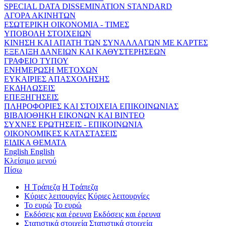
SPECIAL DATA DISSEMINATION STANDARD
ΑΓΟΡΑ ΑΚΙΝΗΤΩΝ
ΕΣΩΤΕΡΙΚΗ ΟΙΚΟΝΟΜΙΑ - ΤΙΜΕΣ
ΥΠΟΒΟΛΗ ΣΤΟΙΧΕΙΩΝ
ΚΙΝΗΣΗ ΚΑΙ ΑΠΑΤΗ ΤΩΝ ΣΥΝΑΛΛΑΓΩΝ ΜΕ ΚΑΡΤΕΣ
ΕΞΕΛΙΞΗ ΔΑΝΕΙΩΝ ΚΑΙ ΚΑΘΥΣΤΕΡΗΣΕΩΝ
ΓΡΑΦΕΙΟ ΤΥΠΟΥ
ΕΝΗΜΕΡΩΣΗ ΜΕΤΟΧΩΝ
ΕΥΚΑΙΡΙΕΣ ΑΠΑΣΧΟΛΗΣΗΣ
ΕΚΔΗΛΩΣΕΙΣ
ΕΠΕΞΗΓΗΣΕΙΣ
ΠΛΗΡΟΦΟΡΙΕΣ ΚΑΙ ΣΤΟΙΧΕΙΑ ΕΠΙΚΟΙΝΩΝΙΑΣ
ΒΙΒΛΙΟΘΗΚΗ ΕΙΚΟΝΩΝ ΚΑΙ ΒΙΝΤΕΟ
ΣΥΧΝΕΣ ΕΡΩΤΗΣΕΙΣ - ΕΠΙΚΟΙΝΩΝΙΑ
ΟΙΚΟΝΟΜΙΚΕΣ ΚΑΤΑΣΤΑΣΕΙΣ
ΕΙΔΙΚΑ ΘΕΜΑΤΑ
English
English
Κλείσιμο μενού
Πίσω
Η Τράπεζα
Η Τράπεζα
Κύριες λειτουργίες
Κύριες λειτουργίες
Το ευρώ
Το ευρώ
Εκδόσεις και έρευνα
Εκδόσεις και έρευνα
Στατιστικά στοιχεία
Στατιστικά στοιχεία