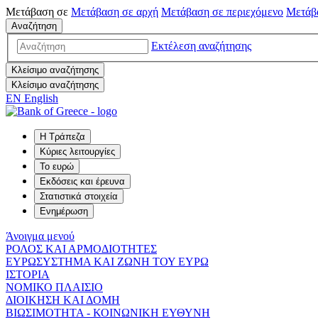
Μετάβαση σε
Μετάβαση σε
αρχή
Μετάβαση σε
περιεχόμενο
Μετάβ
Αναζήτηση
Εκτέλεση αναζήτησης
Κλείσιμο αναζήτησης
Κλείσιμο αναζήτησης
EN
English
Η Τράπεζα
Κύριες λειτουργίες
Το ευρώ
Εκδόσεις και έρευνα
Στατιστικά στοιχεία
Ενημέρωση
Άνοιγμα μενού
ΡΟΛΟΣ ΚΑΙ ΑΡΜΟΔΙΟΤΗΤΕΣ
ΕΥΡΩΣΥΣΤΗΜΑ ΚΑΙ ΖΩΝΗ ΤΟΥ ΕΥΡΩ
ΙΣΤΟΡΙΑ
ΝΟΜΙΚΟ ΠΛΑΙΣΙΟ
ΔΙΟΙΚΗΣΗ ΚΑΙ ΔΟΜΗ
ΒΙΩΣΙΜΟΤΗΤΑ - ΚΟΙΝΩΝΙΚΗ ΕΥΘΥΝΗ