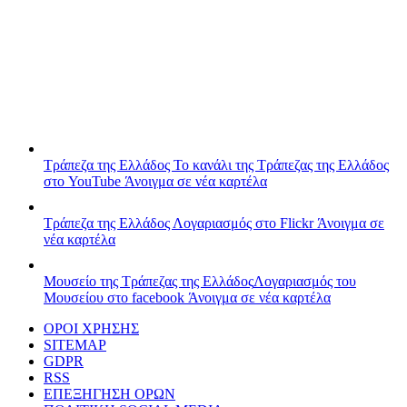
Τράπεζα της Ελλάδος
Το κανάλι της Τράπεζας της Ελλάδος
στο YouTube
Άνοιγμα σε νέα καρτέλα
Τράπεζα της Ελλάδος
Λογαριασμός στο Flickr
Άνοιγμα σε
νέα καρτέλα
Μουσείο της Τράπεζας της Ελλάδος
Λογαριασμός του
Μουσείου στο facebook
Άνοιγμα σε νέα καρτέλα
ΟΡΟΙ ΧΡΗΣΗΣ
SITEMAP
GDPR
RSS
ΕΠΕΞΗΓΗΣΗ ΟΡΩΝ