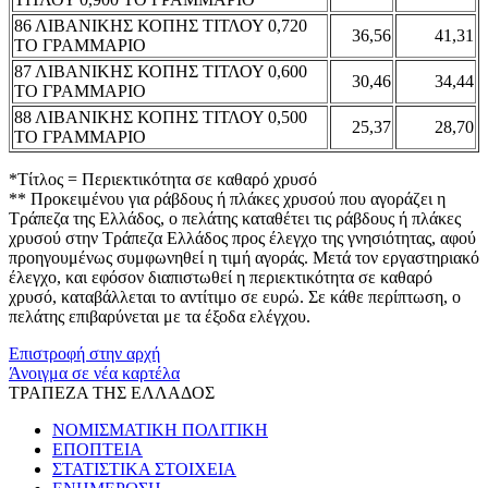
86 ΛΙΒΑΝΙΚΗΣ ΚΟΠΗΣ ΤΙΤΛΟΥ 0,720
36,56
41,31
ΤΟ ΓΡΑΜΜΑΡΙΟ
87 ΛΙΒΑΝΙΚΗΣ ΚΟΠΗΣ ΤΙΤΛΟΥ 0,600
30,46
34,44
ΤΟ ΓΡΑΜΜΑΡΙΟ
88 ΛΙΒΑΝΙΚΗΣ ΚΟΠΗΣ ΤΙΤΛΟΥ 0,500
25,37
28,70
ΤΟ ΓΡΑΜΜΑΡΙΟ
*Τίτλος = Περιεκτικότητα σε καθαρό χρυσό
** Προκειμένου για ράβδους ή πλάκες χρυσού που αγοράζει η
Τράπεζα της Ελλάδος, ο πελάτης καταθέτει τις ράβδους ή πλάκες
χρυσού στην Τράπεζα Ελλάδος προς έλεγχο της γνησιότητας, αφού
προηγουμένως συμφωνηθεί η τιμή αγοράς. Μετά τον εργαστηριακό
έλεγχο, και εφόσον διαπιστωθεί η περιεκτικότητα σε καθαρό
χρυσό, καταβάλλεται το αντίτιμο σε ευρώ. Σε κάθε περίπτωση, ο
πελάτης επιβαρύνεται με τα έξοδα ελέγχου.
Επιστροφή στην αρχή
Άνοιγμα σε νέα καρτέλα
ΤΡΑΠΕΖΑ ΤΗΣ ΕΛΛΑΔΟΣ
ΝΟΜΙΣΜΑΤΙΚΗ ΠΟΛΙΤΙΚΗ
ΕΠΟΠΤΕΙΑ
ΣΤΑΤΙΣΤΙΚΑ ΣΤΟΙΧΕΙΑ