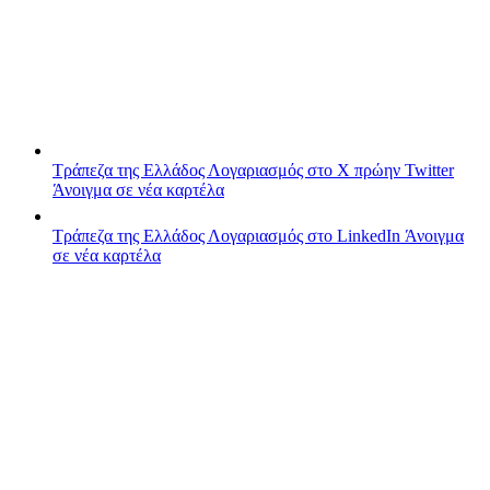
Τράπεζα της Ελλάδος
Λογαριασμός στο X πρώην Twitter
Άνοιγμα σε νέα καρτέλα
Τράπεζα της Ελλάδος
Λογαριασμός στο LinkedIn
Άνοιγμα
σε νέα καρτέλα