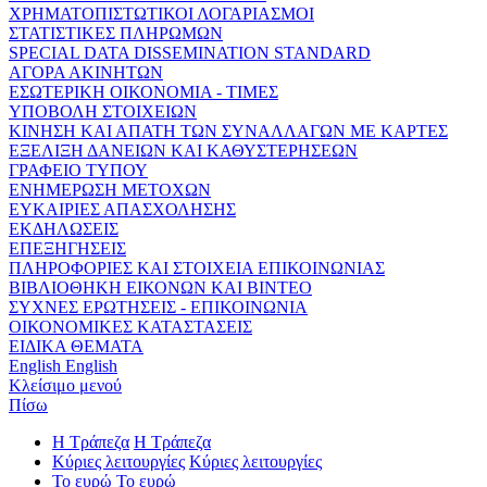
ΧΡΗΜΑΤΟΠΙΣΤΩΤΙΚΟΙ ΛΟΓΑΡΙΑΣΜΟΙ
ΣΤΑΤΙΣΤΙΚΕΣ ΠΛΗΡΩΜΩΝ
SPECIAL DATA DISSEMINATION STANDARD
ΑΓΟΡΑ ΑΚΙΝΗΤΩΝ
ΕΣΩΤΕΡΙΚΗ ΟΙΚΟΝΟΜΙΑ - ΤΙΜΕΣ
ΥΠΟΒΟΛΗ ΣΤΟΙΧΕΙΩΝ
ΚΙΝΗΣΗ ΚΑΙ ΑΠΑΤΗ ΤΩΝ ΣΥΝΑΛΛΑΓΩΝ ΜΕ ΚΑΡΤΕΣ
ΕΞΕΛΙΞΗ ΔΑΝΕΙΩΝ ΚΑΙ ΚΑΘΥΣΤΕΡΗΣΕΩΝ
ΓΡΑΦΕΙΟ ΤΥΠΟΥ
ΕΝΗΜΕΡΩΣΗ ΜΕΤΟΧΩΝ
ΕΥΚΑΙΡΙΕΣ ΑΠΑΣΧΟΛΗΣΗΣ
ΕΚΔΗΛΩΣΕΙΣ
ΕΠΕΞΗΓΗΣΕΙΣ
ΠΛΗΡΟΦΟΡΙΕΣ ΚΑΙ ΣΤΟΙΧΕΙΑ ΕΠΙΚΟΙΝΩΝΙΑΣ
ΒΙΒΛΙΟΘΗΚΗ ΕΙΚΟΝΩΝ ΚΑΙ ΒΙΝΤΕΟ
ΣΥΧΝΕΣ ΕΡΩΤΗΣΕΙΣ - ΕΠΙΚΟΙΝΩΝΙΑ
ΟΙΚΟΝΟΜΙΚΕΣ ΚΑΤΑΣΤΑΣΕΙΣ
ΕΙΔΙΚΑ ΘΕΜΑΤΑ
English
English
Κλείσιμο μενού
Πίσω
Η Τράπεζα
Η Τράπεζα
Κύριες λειτουργίες
Κύριες λειτουργίες
Το ευρώ
Το ευρώ