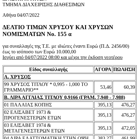
ΤΜΗΜΑ ΔΙΑΧΕΙΡΙΣΗΣ ΔΙΑΘΕΣΙΜΩΝ
Αθήνα 04/07/2022
ΔΕΛΤΙΟ ΤΙΜΩΝ ΧΡΥΣΟΥ ΚΑΙ ΧΡΥΣΩΝ
ΝΟΜΙΣΜΑΤΩΝ No. 155 α
για συναλλαγές της Τ.Ε. με ιδιώτες έναντι Ευρώ (Π.Δ. 2456/00)
έως το ισόποσο των Ευρώ 10.000,00
Ισχύει από 04/07/2022 08:00 και μέχρι την έκδοση νεοτέρου
Είδος συναλλαγής
ΑΓΟΡΑ
ΠΩΛΗΣΗ
Α. ΧΡΥΣΟΣ
99 ΧΡΥΣΟΣ ΤΙΤΛΟΥ * 0,995 - 1,000 ΤΟ
53,46
60,39
ΓΡΑΜΜΑΡΙΟ**
Β. ΛΙΡΑ ΑΓΓΛΙΑΣ ΤΙΤΛΟΥ 0,9166 (ΓΡΑΜ. 7,940 - 7,988)
01 ΠΑΛΑΙΑΣ ΚΟΠΗΣ
395,13
476,27
02 ΕΛΙΣΑΒΕΤ 1973 &
395,13
476,27
ΠΡΟΓΕΝΕΣΤΕΡΩΝ ΕΤΩΝ
03 ΕΛΙΣΑΒΕΤ 1974 &
395,13
472,05
ΜΕΤΑΓΕΝΕΣΤΕΡΩΝ ΕΤΩΝ
04 ΛΙΡΑ ΕΛΑΤΤΩΜΑΤΙΚΗ ΣΤΗΝ ΟΨΗ
383,27
461,99