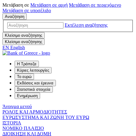
Μετάβαση σε
Μετάβαση σε
αρχή
Μετάβαση σε
περιεχόμενο
Μετάβαση σε
υποσέλιδο
Αναζήτηση
Εκτέλεση αναζήτησης
Κλείσιμο αναζήτησης
Κλείσιμο αναζήτησης
EN
English
Η Τράπεζα
Κύριες λειτουργίες
Το ευρώ
Εκδόσεις και έρευνα
Στατιστικά στοιχεία
Ενημέρωση
Άνοιγμα μενού
ΡΟΛΟΣ ΚΑΙ ΑΡΜΟΔΙΟΤΗΤΕΣ
ΕΥΡΩΣΥΣΤΗΜΑ ΚΑΙ ΖΩΝΗ ΤΟΥ ΕΥΡΩ
ΙΣΤΟΡΙΑ
ΝΟΜΙΚΟ ΠΛΑΙΣΙΟ
ΔΙΟΙΚΗΣΗ ΚΑΙ ΔΟΜΗ