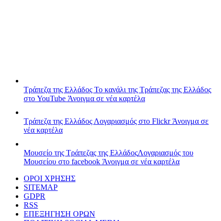
Τράπεζα της Ελλάδος
Το κανάλι της Τράπεζας της Ελλάδος
στο YouTube
Άνοιγμα σε νέα καρτέλα
Τράπεζα της Ελλάδος
Λογαριασμός στο Flickr
Άνοιγμα σε
νέα καρτέλα
Μουσείο της Τράπεζας της Ελλάδος
Λογαριασμός του
Μουσείου στο facebook
Άνοιγμα σε νέα καρτέλα
ΟΡΟΙ ΧΡΗΣΗΣ
SITEMAP
GDPR
RSS
ΕΠΕΞΗΓΗΣΗ ΟΡΩΝ