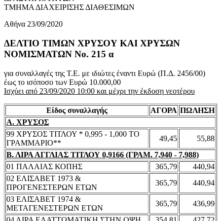
ΤΜΗΜΑ ΔΙΑΧΕΙΡΙΣΗΣ ΔΙΑΘΕΣΙΜΩΝ
Αθήνα 23/09/2020
ΔΕΛΤΙΟ ΤΙΜΩΝ ΧΡΥΣΟΥ ΚΑΙ ΧΡΥΣΩΝ
ΝΟΜΙΣΜΑΤΩΝ No. 215 α
για συναλλαγές της Τ.Ε. με ιδιώτες έναντι Ευρώ (Π.Δ. 2456/00)
έως το ισόποσο των Ευρώ 10.000,00
Ισχύει από 23/09/2020 10:00 και μέχρι την έκδοση νεοτέρου
Είδος συναλλαγής
ΑΓΟΡΑ
ΠΩΛΗΣΗ
Α. ΧΡΥΣΟΣ
99 ΧΡΥΣΟΣ ΤΙΤΛΟΥ * 0,995 - 1,000 ΤΟ
49,45
55,88
ΓΡΑΜΜΑΡΙΟ**
Β. ΛΙΡΑ ΑΓΓΛΙΑΣ ΤΙΤΛΟΥ 0,9166 (ΓΡΑΜ. 7,940 - 7,988)
01 ΠΑΛΑΙΑΣ ΚΟΠΗΣ
365,79
440,94
02 ΕΛΙΣΑΒΕΤ 1973 &
365,79
440,94
ΠΡΟΓΕΝΕΣΤΕΡΩΝ ΕΤΩΝ
03 ΕΛΙΣΑΒΕΤ 1974 &
365,79
436,99
ΜΕΤΑΓΕΝΕΣΤΕΡΩΝ ΕΤΩΝ
04 ΛΙΡΑ ΕΛΑΤΤΩΜΑΤΙΚΗ ΣΤΗΝ ΟΨΗ
354,81
427,72