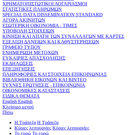
ΧΡΗΜΑΤΟΠΙΣΤΩΤΙΚΟΙ ΛΟΓΑΡΙΑΣΜΟΙ
ΣΤΑΤΙΣΤΙΚΕΣ ΠΛΗΡΩΜΩΝ
SPECIAL DATA DISSEMINATION STANDARD
ΑΓΟΡΑ ΑΚΙΝΗΤΩΝ
ΕΣΩΤΕΡΙΚΗ ΟΙΚΟΝΟΜΙΑ - ΤΙΜΕΣ
ΥΠΟΒΟΛΗ ΣΤΟΙΧΕΙΩΝ
ΚΙΝΗΣΗ ΚΑΙ ΑΠΑΤΗ ΤΩΝ ΣΥΝΑΛΛΑΓΩΝ ΜΕ ΚΑΡΤΕΣ
ΕΞΕΛΙΞΗ ΔΑΝΕΙΩΝ ΚΑΙ ΚΑΘΥΣΤΕΡΗΣΕΩΝ
ΓΡΑΦΕΙΟ ΤΥΠΟΥ
ΕΝΗΜΕΡΩΣΗ ΜΕΤΟΧΩΝ
ΕΥΚΑΙΡΙΕΣ ΑΠΑΣΧΟΛΗΣΗΣ
ΕΚΔΗΛΩΣΕΙΣ
ΕΠΕΞΗΓΗΣΕΙΣ
ΠΛΗΡΟΦΟΡΙΕΣ ΚΑΙ ΣΤΟΙΧΕΙΑ ΕΠΙΚΟΙΝΩΝΙΑΣ
ΒΙΒΛΙΟΘΗΚΗ ΕΙΚΟΝΩΝ ΚΑΙ ΒΙΝΤΕΟ
ΣΥΧΝΕΣ ΕΡΩΤΗΣΕΙΣ - ΕΠΙΚΟΙΝΩΝΙΑ
ΟΙΚΟΝΟΜΙΚΕΣ ΚΑΤΑΣΤΑΣΕΙΣ
ΕΙΔΙΚΑ ΘΕΜΑΤΑ
English
English
Κλείσιμο μενού
Πίσω
Η Τράπεζα
Η Τράπεζα
Κύριες λειτουργίες
Κύριες λειτουργίες
Το ευρώ
Το ευρώ