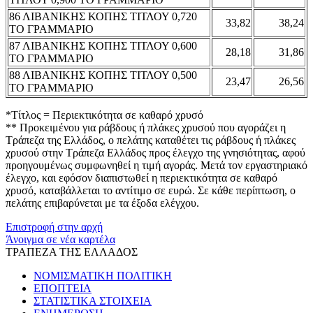
86 ΛΙΒΑΝΙΚΗΣ ΚΟΠΗΣ ΤΙΤΛΟΥ 0,720
33,82
38,24
ΤΟ ΓΡΑΜΜΑΡΙΟ
87 ΛΙΒΑΝΙΚΗΣ ΚΟΠΗΣ ΤΙΤΛΟΥ 0,600
28,18
31,86
ΤΟ ΓΡΑΜΜΑΡΙΟ
88 ΛΙΒΑΝΙΚΗΣ ΚΟΠΗΣ ΤΙΤΛΟΥ 0,500
23,47
26,56
ΤΟ ΓΡΑΜΜΑΡΙΟ
*Τίτλος = Περιεκτικότητα σε καθαρό χρυσό
** Προκειμένου για ράβδους ή πλάκες χρυσού που αγοράζει η
Τράπεζα της Ελλάδος, ο πελάτης καταθέτει τις ράβδους ή πλάκες
χρυσού στην Τράπεζα Ελλάδος προς έλεγχο της γνησιότητας, αφού
προηγουμένως συμφωνηθεί η τιμή αγοράς. Μετά τον εργαστηριακό
έλεγχο, και εφόσον διαπιστωθεί η περιεκτικότητα σε καθαρό
χρυσό, καταβάλλεται το αντίτιμο σε ευρώ. Σε κάθε περίπτωση, ο
πελάτης επιβαρύνεται με τα έξοδα ελέγχου.
Επιστροφή στην αρχή
Άνοιγμα σε νέα καρτέλα
ΤΡΑΠΕΖΑ ΤΗΣ ΕΛΛΑΔΟΣ
ΝΟΜΙΣΜΑΤΙΚΗ ΠΟΛΙΤΙΚΗ
ΕΠΟΠΤΕΙΑ
ΣΤΑΤΙΣΤΙΚΑ ΣΤΟΙΧΕΙΑ