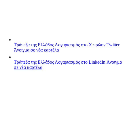
Τράπεζα της Ελλάδος
Λογαριασμός στο X πρώην Twitter
Άνοιγμα σε νέα καρτέλα
Τράπεζα της Ελλάδος
Λογαριασμός στο LinkedIn
Άνοιγμα
σε νέα καρτέλα