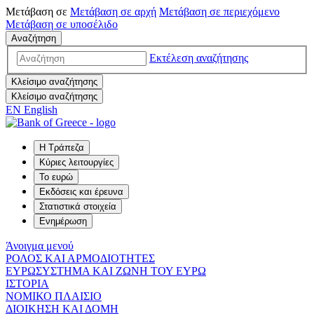
Μετάβαση σε
Μετάβαση σε
αρχή
Μετάβαση σε
περιεχόμενο
Μετάβαση σε
υποσέλιδο
Αναζήτηση
Εκτέλεση αναζήτησης
Κλείσιμο αναζήτησης
Κλείσιμο αναζήτησης
EN
English
Η Τράπεζα
Κύριες λειτουργίες
Το ευρώ
Εκδόσεις και έρευνα
Στατιστικά στοιχεία
Ενημέρωση
Άνοιγμα μενού
ΡΟΛΟΣ ΚΑΙ ΑΡΜΟΔΙΟΤΗΤΕΣ
ΕΥΡΩΣΥΣΤΗΜΑ ΚΑΙ ΖΩΝΗ ΤΟΥ ΕΥΡΩ
ΙΣΤΟΡΙΑ
ΝΟΜΙΚΟ ΠΛΑΙΣΙΟ
ΔΙΟΙΚΗΣΗ ΚΑΙ ΔΟΜΗ