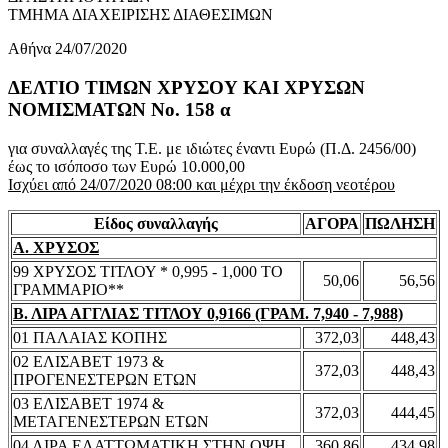
ΤΜΗΜΑ ΔΙΑΧΕΙΡΙΣΗΣ ΔΙΑΘΕΣΙΜΩΝ
Αθήνα 24/07/2020
ΔΕΛΤΙΟ ΤΙΜΩΝ ΧΡΥΣΟΥ ΚΑΙ ΧΡΥΣΩΝ
ΝΟΜΙΣΜΑΤΩΝ No. 158 α
για συναλλαγές της Τ.Ε. με ιδιώτες έναντι Ευρώ (Π.Δ. 2456/00)
έως το ισόποσο των Ευρώ 10.000,00
Ισχύει από 24/07/2020 08:00 και μέχρι την έκδοση νεοτέρου
Είδος συναλλαγής
ΑΓΟΡΑ
ΠΩΛΗΣΗ
Α. ΧΡΥΣΟΣ
99 ΧΡΥΣΟΣ ΤΙΤΛΟΥ * 0,995 - 1,000 ΤΟ
50,06
56,56
ΓΡΑΜΜΑΡΙΟ**
Β. ΛΙΡΑ ΑΓΓΛΙΑΣ ΤΙΤΛΟΥ 0,9166 (ΓΡΑΜ. 7,940 - 7,988)
01 ΠΑΛΑΙΑΣ ΚΟΠΗΣ
372,03
448,43
02 ΕΛΙΣΑΒΕΤ 1973 &
372,03
448,43
ΠΡΟΓΕΝΕΣΤΕΡΩΝ ΕΤΩΝ
03 ΕΛΙΣΑΒΕΤ 1974 &
372,03
444,45
ΜΕΤΑΓΕΝΕΣΤΕΡΩΝ ΕΤΩΝ
04 ΛΙΡΑ ΕΛΑΤΤΩΜΑΤΙΚΗ ΣΤΗΝ ΟΨΗ
360,86
434,98