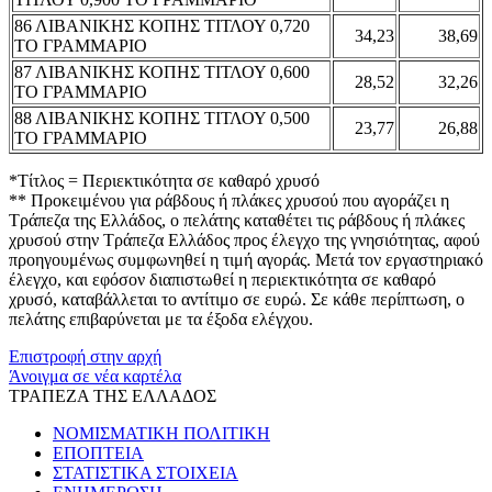
86 ΛΙΒΑΝΙΚΗΣ ΚΟΠΗΣ ΤΙΤΛΟΥ 0,720
34,23
38,69
ΤΟ ΓΡΑΜΜΑΡΙΟ
87 ΛΙΒΑΝΙΚΗΣ ΚΟΠΗΣ ΤΙΤΛΟΥ 0,600
28,52
32,26
ΤΟ ΓΡΑΜΜΑΡΙΟ
88 ΛΙΒΑΝΙΚΗΣ ΚΟΠΗΣ ΤΙΤΛΟΥ 0,500
23,77
26,88
ΤΟ ΓΡΑΜΜΑΡΙΟ
*Τίτλος = Περιεκτικότητα σε καθαρό χρυσό
** Προκειμένου για ράβδους ή πλάκες χρυσού που αγοράζει η
Τράπεζα της Ελλάδος, ο πελάτης καταθέτει τις ράβδους ή πλάκες
χρυσού στην Τράπεζα Ελλάδος προς έλεγχο της γνησιότητας, αφού
προηγουμένως συμφωνηθεί η τιμή αγοράς. Μετά τον εργαστηριακό
έλεγχο, και εφόσον διαπιστωθεί η περιεκτικότητα σε καθαρό
χρυσό, καταβάλλεται το αντίτιμο σε ευρώ. Σε κάθε περίπτωση, ο
πελάτης επιβαρύνεται με τα έξοδα ελέγχου.
Επιστροφή στην αρχή
Άνοιγμα σε νέα καρτέλα
ΤΡΑΠΕΖΑ ΤΗΣ ΕΛΛΑΔΟΣ
ΝΟΜΙΣΜΑΤΙΚΗ ΠΟΛΙΤΙΚΗ
ΕΠΟΠΤΕΙΑ
ΣΤΑΤΙΣΤΙΚΑ ΣΤΟΙΧΕΙΑ