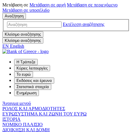
Μετάβαση σε
Μετάβαση σε
αρχή
Μετάβαση σε
περιεχόμενο
Μετάβαση σε
υποσέλιδο
Αναζήτηση
Εκτέλεση αναζήτησης
Κλείσιμο αναζήτησης
Κλείσιμο αναζήτησης
EN
English
Η Τράπεζα
Κύριες λειτουργίες
Το ευρώ
Εκδόσεις και έρευνα
Στατιστικά στοιχεία
Ενημέρωση
Άνοιγμα μενού
ΡΟΛΟΣ ΚΑΙ ΑΡΜΟΔΙΟΤΗΤΕΣ
ΕΥΡΩΣΥΣΤΗΜΑ ΚΑΙ ΖΩΝΗ ΤΟΥ ΕΥΡΩ
ΙΣΤΟΡΙΑ
ΝΟΜΙΚΟ ΠΛΑΙΣΙΟ
ΔΙΟΙΚΗΣΗ ΚΑΙ ΔΟΜΗ