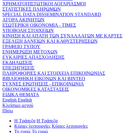
ΧΡΗΜΑΤΟΠΙΣΤΩΤΙΚΟΙ ΛΟΓΑΡΙΑΣΜΟΙ
ΣΤΑΤΙΣΤΙΚΕΣ ΠΛΗΡΩΜΩΝ
SPECIAL DATA DISSEMINATION STANDARD
ΑΓΟΡΑ ΑΚΙΝΗΤΩΝ
ΕΣΩΤΕΡΙΚΗ ΟΙΚΟΝΟΜΙΑ - ΤΙΜΕΣ
ΥΠΟΒΟΛΗ ΣΤΟΙΧΕΙΩΝ
ΚΙΝΗΣΗ ΚΑΙ ΑΠΑΤΗ ΤΩΝ ΣΥΝΑΛΛΑΓΩΝ ΜΕ ΚΑΡΤΕΣ
ΕΞΕΛΙΞΗ ΔΑΝΕΙΩΝ ΚΑΙ ΚΑΘΥΣΤΕΡΗΣΕΩΝ
ΓΡΑΦΕΙΟ ΤΥΠΟΥ
ΕΝΗΜΕΡΩΣΗ ΜΕΤΟΧΩΝ
ΕΥΚΑΙΡΙΕΣ ΑΠΑΣΧΟΛΗΣΗΣ
ΕΚΔΗΛΩΣΕΙΣ
ΕΠΕΞΗΓΗΣΕΙΣ
ΠΛΗΡΟΦΟΡΙΕΣ ΚΑΙ ΣΤΟΙΧΕΙΑ ΕΠΙΚΟΙΝΩΝΙΑΣ
ΒΙΒΛΙΟΘΗΚΗ ΕΙΚΟΝΩΝ ΚΑΙ ΒΙΝΤΕΟ
ΣΥΧΝΕΣ ΕΡΩΤΗΣΕΙΣ - ΕΠΙΚΟΙΝΩΝΙΑ
ΟΙΚΟΝΟΜΙΚΕΣ ΚΑΤΑΣΤΑΣΕΙΣ
ΕΙΔΙΚΑ ΘΕΜΑΤΑ
English
English
Κλείσιμο μενού
Πίσω
Η Τράπεζα
Η Τράπεζα
Κύριες λειτουργίες
Κύριες λειτουργίες
Το ευρώ
Το ευρώ