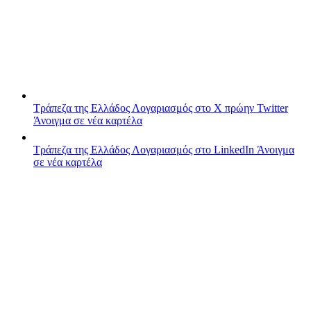
Τράπεζα της Ελλάδος
Λογαριασμός στο X πρώην Twitter
Άνοιγμα σε νέα καρτέλα
Τράπεζα της Ελλάδος
Λογαριασμός στο LinkedIn
Άνοιγμα
σε νέα καρτέλα