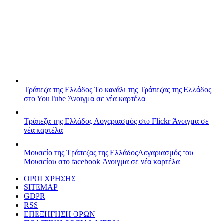
Τράπεζα της Ελλάδος
Το κανάλι της Τράπεζας της Ελλάδος
στο YouTube
Άνοιγμα σε νέα καρτέλα
Τράπεζα της Ελλάδος
Λογαριασμός στο Flickr
Άνοιγμα σε
νέα καρτέλα
Μουσείο της Τράπεζας της Ελλάδος
Λογαριασμός του
Μουσείου στο facebook
Άνοιγμα σε νέα καρτέλα
ΟΡΟΙ ΧΡΗΣΗΣ
SITEMAP
GDPR
RSS
ΕΠΕΞΗΓΗΣΗ ΟΡΩΝ