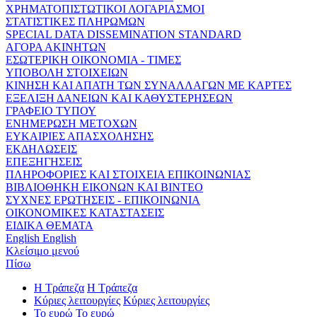
ΧΡΗΜΑΤΟΠΙΣΤΩΤΙΚΟΙ ΛΟΓΑΡΙΑΣΜΟΙ
ΣΤΑΤΙΣΤΙΚΕΣ ΠΛΗΡΩΜΩΝ
SPECIAL DATA DISSEMINATION STANDARD
ΑΓΟΡΑ ΑΚΙΝΗΤΩΝ
ΕΣΩΤΕΡΙΚΗ ΟΙΚΟΝΟΜΙΑ - ΤΙΜΕΣ
ΥΠΟΒΟΛΗ ΣΤΟΙΧΕΙΩΝ
ΚΙΝΗΣΗ ΚΑΙ ΑΠΑΤΗ ΤΩΝ ΣΥΝΑΛΛΑΓΩΝ ΜΕ ΚΑΡΤΕΣ
ΕΞΕΛΙΞΗ ΔΑΝΕΙΩΝ ΚΑΙ ΚΑΘΥΣΤΕΡΗΣΕΩΝ
ΓΡΑΦΕΙΟ ΤΥΠΟΥ
ΕΝΗΜΕΡΩΣΗ ΜΕΤΟΧΩΝ
ΕΥΚΑΙΡΙΕΣ ΑΠΑΣΧΟΛΗΣΗΣ
ΕΚΔΗΛΩΣΕΙΣ
ΕΠΕΞΗΓΗΣΕΙΣ
ΠΛΗΡΟΦΟΡΙΕΣ ΚΑΙ ΣΤΟΙΧΕΙΑ ΕΠΙΚΟΙΝΩΝΙΑΣ
ΒΙΒΛΙΟΘΗΚΗ ΕΙΚΟΝΩΝ ΚΑΙ ΒΙΝΤΕΟ
ΣΥΧΝΕΣ ΕΡΩΤΗΣΕΙΣ - ΕΠΙΚΟΙΝΩΝΙΑ
ΟΙΚΟΝΟΜΙΚΕΣ ΚΑΤΑΣΤΑΣΕΙΣ
ΕΙΔΙΚΑ ΘΕΜΑΤΑ
English
English
Κλείσιμο μενού
Πίσω
Η Τράπεζα
Η Τράπεζα
Κύριες λειτουργίες
Κύριες λειτουργίες
Το ευρώ
Το ευρώ