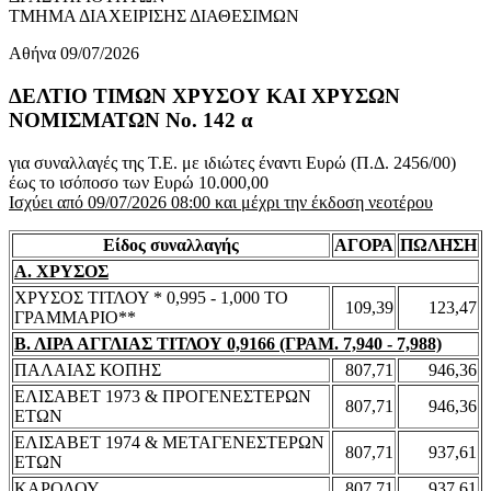
ΤΜΗΜΑ ΔΙΑΧΕΙΡΙΣΗΣ ΔΙΑΘΕΣΙΜΩΝ
Αθήνα 09/07/2026
ΔΕΛΤΙΟ ΤΙΜΩΝ ΧΡΥΣΟΥ ΚΑΙ ΧΡΥΣΩΝ
ΝΟΜΙΣΜΑΤΩΝ No. 142 α
για συναλλαγές της Τ.Ε. με ιδιώτες έναντι Ευρώ (Π.Δ. 2456/00)
έως το ισόποσο των Ευρώ 10.000,00
Ισχύει από 09/07/2026 08:00 και μέχρι την έκδοση νεοτέρου
Είδος συναλλαγής
ΑΓΟΡΑ
ΠΩΛΗΣΗ
Α. ΧΡΥΣΟΣ
ΧΡΥΣΟΣ ΤΙΤΛΟΥ * 0,995 - 1,000 ΤΟ
109,39
123,47
ΓΡΑΜΜΑΡΙΟ**
Β. ΛΙΡΑ ΑΓΓΛΙΑΣ ΤΙΤΛΟΥ 0,9166 (ΓΡΑΜ. 7,940 - 7,988)
ΠΑΛΑΙΑΣ ΚΟΠΗΣ
807,71
946,36
ΕΛΙΣΑΒΕΤ 1973 & ΠΡΟΓΕΝΕΣΤΕΡΩΝ
807,71
946,36
ΕΤΩΝ
ΕΛΙΣΑΒΕΤ 1974 & ΜΕΤΑΓΕΝΕΣΤΕΡΩΝ
807,71
937,61
ΕΤΩΝ
ΚΑΡΟΛΟΥ
807,71
937,61