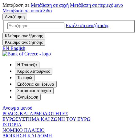
Μετάβαση σε
Μετάβαση σε
αρχή
Μετάβαση σε
περιεχόμενο
Μετάβαση σε
υποσέλιδο
Αναζήτηση
Εκτέλεση αναζήτησης
Κλείσιμο αναζήτησης
Κλείσιμο αναζήτησης
EN
English
Η Τράπεζα
Κύριες λειτουργίες
Το ευρώ
Εκδόσεις και έρευνα
Στατιστικά στοιχεία
Ενημέρωση
Άνοιγμα μενού
ΡΟΛΟΣ ΚΑΙ ΑΡΜΟΔΙΟΤΗΤΕΣ
ΕΥΡΩΣΥΣΤΗΜΑ ΚΑΙ ΖΩΝΗ ΤΟΥ ΕΥΡΩ
ΙΣΤΟΡΙΑ
ΝΟΜΙΚΟ ΠΛΑΙΣΙΟ
ΔΙΟΙΚΗΣΗ ΚΑΙ ΔΟΜΗ