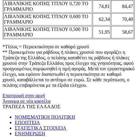
ΛΙΒΑΝΙΚΗΣ ΚΟΠΗΣ ΤΙΤΛΟΥ 0,720 ΤΟ
74,81
84,47
ΓΡΑΜΜΑΡΙΟ
ΛΙΒΑΝΙΚΗΣ ΚΟΠΗΣ ΤΙΤΛΟΥ 0,600 ΤΟ
62,34
70,40
ΓΡΑΜΜΑΡΙΟ
ΛΙΒΑΝΙΚΗΣ ΚΟΠΗΣ ΤΙΤΛΟΥ 0,500 ΤΟ
51,95
58,67
ΓΡΑΜΜΑΡΙΟ
*Τίτλος = Περιεκτικότητα σε καθαρό χρυσό
** Προκειμένου για ράβδους ή πλάκες χρυσού που αγοράζει η
Τράπεζα της Ελλάδος, ο πελάτης καταθέτει τις ράβδους ή πλάκες
χρυσού στην Τράπεζα Ελλάδος προς έλεγχο της γνησιότητας, αφού
προηγουμένως συμφωνηθεί η τιμή αγοράς. Μετά τον εργαστηριακό
έλεγχο, και εφόσον διαπιστωθεί η περιεκτικότητα σε καθαρό
χρυσό, καταβάλλεται το αντίτιμο σε ευρώ. Σε κάθε περίπτωση, ο
πελάτης επιβαρύνεται με τα έξοδα ελέγχου.
Επιστροφή στην αρχή
Άνοιγμα σε νέα καρτέλα
ΤΡΑΠΕΖΑ ΤΗΣ ΕΛΛΑΔΟΣ
ΝΟΜΙΣΜΑΤΙΚΗ ΠΟΛΙΤΙΚΗ
ΕΠΟΠΤΕΙΑ
ΣΤΑΤΙΣΤΙΚΑ ΣΤΟΙΧΕΙΑ
ΕΝΗΜΕΡΩΣΗ