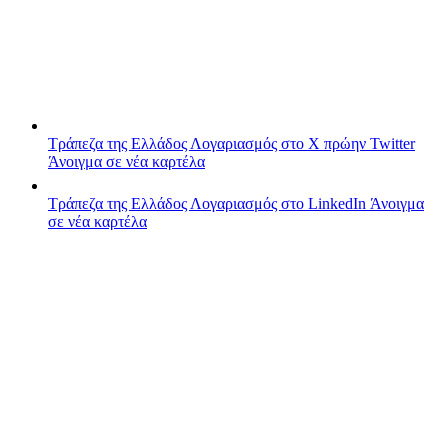
Τράπεζα της Ελλάδος
Λογαριασμός στο X πρώην Twitter
Άνοιγμα σε νέα καρτέλα
Τράπεζα της Ελλάδος
Λογαριασμός στο LinkedIn
Άνοιγμα
σε νέα καρτέλα