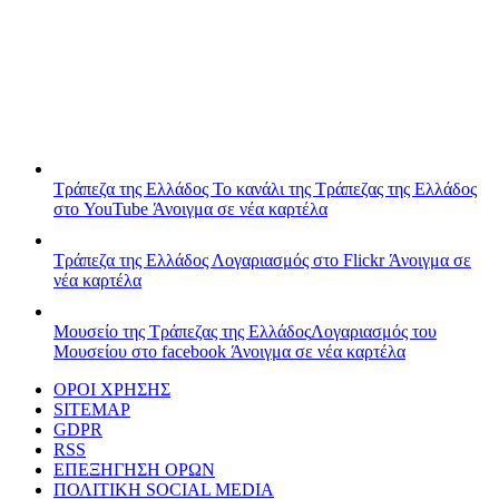
Τράπεζα της Ελλάδος
Το κανάλι της Τράπεζας της Ελλάδος
στο YouTube
Άνοιγμα σε νέα καρτέλα
Τράπεζα της Ελλάδος
Λογαριασμός στο Flickr
Άνοιγμα σε
νέα καρτέλα
Μουσείο της Τράπεζας της Ελλάδος
Λογαριασμός του
Μουσείου στο facebook
Άνοιγμα σε νέα καρτέλα
ΟΡΟΙ ΧΡΗΣΗΣ
SITEMAP
GDPR
RSS
ΕΠΕΞΗΓΗΣΗ ΟΡΩΝ
ΠΟΛΙΤΙΚΗ SOCIAL MEDIA