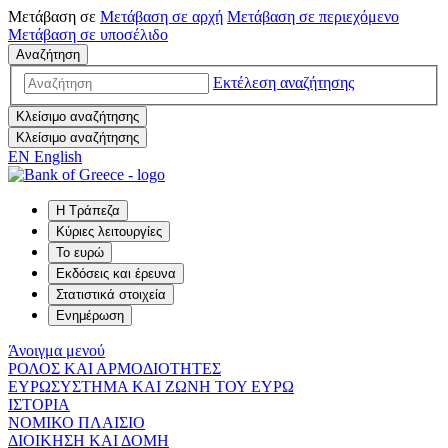
Μετάβαση σε
Μετάβαση σε
αρχή
Μετάβαση σε
περιεχόμενο
Μετάβαση σε
υποσέλιδο
Αναζήτηση
Εκτέλεση αναζήτησης
Κλείσιμο αναζήτησης
Κλείσιμο αναζήτησης
EN
English
Η Τράπεζα
Κύριες λειτουργίες
Το ευρώ
Εκδόσεις και έρευνα
Στατιστικά στοιχεία
Ενημέρωση
Άνοιγμα μενού
ΡΟΛΟΣ ΚΑΙ ΑΡΜΟΔΙΟΤΗΤΕΣ
ΕΥΡΩΣΥΣΤΗΜΑ ΚΑΙ ΖΩΝΗ ΤΟΥ ΕΥΡΩ
ΙΣΤΟΡΙΑ
ΝΟΜΙΚΟ ΠΛΑΙΣΙΟ
ΔΙΟΙΚΗΣΗ ΚΑΙ ΔΟΜΗ