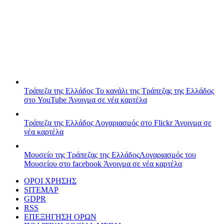
Τράπεζα της Ελλάδος
Το κανάλι της Τράπεζας της Ελλάδος
στο YouTube
Άνοιγμα σε νέα καρτέλα
Τράπεζα της Ελλάδος
Λογαριασμός στο Flickr
Άνοιγμα σε
νέα καρτέλα
Μουσείο της Τράπεζας της Ελλάδος
Λογαριασμός του
Μουσείου στο facebook
Άνοιγμα σε νέα καρτέλα
ΟΡΟΙ ΧΡΗΣΗΣ
SITEMAP
GDPR
RSS
ΕΠΕΞΗΓΗΣΗ ΟΡΩΝ