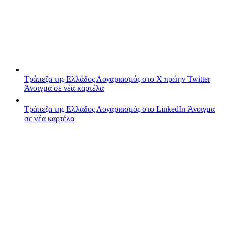
Τράπεζα της Ελλάδος
Λογαριασμός στο X πρώην Twitter
Άνοιγμα σε νέα καρτέλα
Τράπεζα της Ελλάδος
Λογαριασμός στο LinkedIn
Άνοιγμα
σε νέα καρτέλα