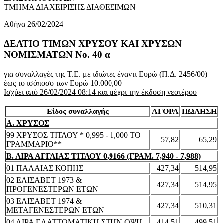
ΤΜΗΜΑ ΔΙΑΧΕΙΡΙΣΗΣ ΔΙΑΘΕΣΙΜΩΝ
Αθήνα 26/02/2024
ΔΕΛΤΙΟ ΤΙΜΩΝ ΧΡΥΣΟΥ ΚΑΙ ΧΡΥΣΩΝ
ΝΟΜΙΣΜΑΤΩΝ No. 40 α
για συναλλαγές της Τ.Ε. με ιδιώτες έναντι Ευρώ (Π.Δ. 2456/00)
έως το ισόποσο των Ευρώ 10.000,00
Ισχύει από 26/02/2024 08:14 και μέχρι την έκδοση νεοτέρου
Είδος συναλλαγής
ΑΓΟΡΑ
ΠΩΛΗΣΗ
Α. ΧΡΥΣΟΣ
99 ΧΡΥΣΟΣ ΤΙΤΛΟΥ * 0,995 - 1,000 ΤΟ
57,82
65,29
ΓΡΑΜΜΑΡΙΟ**
Β. ΛΙΡΑ ΑΓΓΛΙΑΣ ΤΙΤΛΟΥ 0,9166 (ΓΡΑΜ. 7,940 - 7,988)
01 ΠΑΛΑΙΑΣ ΚΟΠΗΣ
427,34
514,95
02 ΕΛΙΣΑΒΕΤ 1973 &
427,34
514,95
ΠΡΟΓΕΝΕΣΤΕΡΩΝ ΕΤΩΝ
03 ΕΛΙΣΑΒΕΤ 1974 &
427,34
510,31
ΜΕΤΑΓΕΝΕΣΤΕΡΩΝ ΕΤΩΝ
04 ΛΙΡΑ ΕΛΑΤΤΩΜΑΤΙΚΗ ΣΤΗΝ ΟΨΗ
414,51
499,51