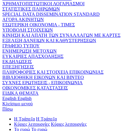
ΧΡΗΜΑΤΟΠΙΣΤΩΤΙΚΟΙ ΛΟΓΑΡΙΑΣΜΟΙ
ΣΤΑΤΙΣΤΙΚΕΣ ΠΛΗΡΩΜΩΝ
SPECIAL DATA DISSEMINATION STANDARD
ΑΓΟΡΑ ΑΚΙΝΗΤΩΝ
ΕΣΩΤΕΡΙΚΗ ΟΙΚΟΝΟΜΙΑ - ΤΙΜΕΣ
ΥΠΟΒΟΛΗ ΣΤΟΙΧΕΙΩΝ
ΚΙΝΗΣΗ ΚΑΙ ΑΠΑΤΗ ΤΩΝ ΣΥΝΑΛΛΑΓΩΝ ΜΕ ΚΑΡΤΕΣ
ΕΞΕΛΙΞΗ ΔΑΝΕΙΩΝ ΚΑΙ ΚΑΘΥΣΤΕΡΗΣΕΩΝ
ΓΡΑΦΕΙΟ ΤΥΠΟΥ
ΕΝΗΜΕΡΩΣΗ ΜΕΤΟΧΩΝ
ΕΥΚΑΙΡΙΕΣ ΑΠΑΣΧΟΛΗΣΗΣ
ΕΚΔΗΛΩΣΕΙΣ
ΕΠΕΞΗΓΗΣΕΙΣ
ΠΛΗΡΟΦΟΡΙΕΣ ΚΑΙ ΣΤΟΙΧΕΙΑ ΕΠΙΚΟΙΝΩΝΙΑΣ
ΒΙΒΛΙΟΘΗΚΗ ΕΙΚΟΝΩΝ ΚΑΙ ΒΙΝΤΕΟ
ΣΥΧΝΕΣ ΕΡΩΤΗΣΕΙΣ - ΕΠΙΚΟΙΝΩΝΙΑ
ΟΙΚΟΝΟΜΙΚΕΣ ΚΑΤΑΣΤΑΣΕΙΣ
ΕΙΔΙΚΑ ΘΕΜΑΤΑ
English
English
Κλείσιμο μενού
Πίσω
Η Τράπεζα
Η Τράπεζα
Κύριες λειτουργίες
Κύριες λειτουργίες
Το ευρώ
Το ευρώ