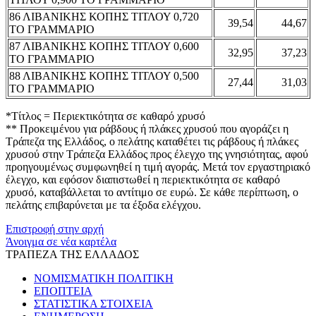
86 ΛΙΒΑΝΙΚΗΣ ΚΟΠΗΣ ΤΙΤΛΟΥ 0,720
39,54
44,67
ΤΟ ΓΡΑΜΜΑΡΙΟ
87 ΛΙΒΑΝΙΚΗΣ ΚΟΠΗΣ ΤΙΤΛΟΥ 0,600
32,95
37,23
ΤΟ ΓΡΑΜΜΑΡΙΟ
88 ΛΙΒΑΝΙΚΗΣ ΚΟΠΗΣ ΤΙΤΛΟΥ 0,500
27,44
31,03
ΤΟ ΓΡΑΜΜΑΡΙΟ
*Τίτλος = Περιεκτικότητα σε καθαρό χρυσό
** Προκειμένου για ράβδους ή πλάκες χρυσού που αγοράζει η
Τράπεζα της Ελλάδος, ο πελάτης καταθέτει τις ράβδους ή πλάκες
χρυσού στην Τράπεζα Ελλάδος προς έλεγχο της γνησιότητας, αφού
προηγουμένως συμφωνηθεί η τιμή αγοράς. Μετά τον εργαστηριακό
έλεγχο, και εφόσον διαπιστωθεί η περιεκτικότητα σε καθαρό
χρυσό, καταβάλλεται το αντίτιμο σε ευρώ. Σε κάθε περίπτωση, ο
πελάτης επιβαρύνεται με τα έξοδα ελέγχου.
Επιστροφή στην αρχή
Άνοιγμα σε νέα καρτέλα
ΤΡΑΠΕΖΑ ΤΗΣ ΕΛΛΑΔΟΣ
ΝΟΜΙΣΜΑΤΙΚΗ ΠΟΛΙΤΙΚΗ
ΕΠΟΠΤΕΙΑ
ΣΤΑΤΙΣΤΙΚΑ ΣΤΟΙΧΕΙΑ