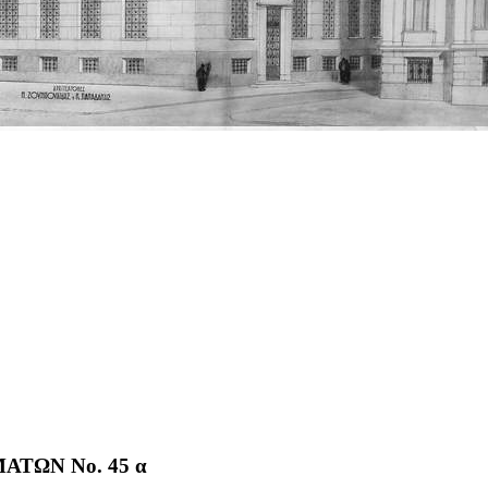
ΤΩΝ No. 45 α