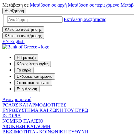
Μετάβαση σε
Μετάβαση σε
αρχή
Μετάβαση σε
περιεχόμενο
Μετάβ
Αναζήτηση
Εκτέλεση αναζήτησης
Κλείσιμο αναζήτησης
Κλείσιμο αναζήτησης
EN
English
Η Τράπεζα
Κύριες λειτουργίες
Το ευρώ
Εκδόσεις και έρευνα
Στατιστικά στοιχεία
Ενημέρωση
Άνοιγμα μενού
ΡΟΛΟΣ ΚΑΙ ΑΡΜΟΔΙΟΤΗΤΕΣ
ΕΥΡΩΣΥΣΤΗΜΑ ΚΑΙ ΖΩΝΗ ΤΟΥ ΕΥΡΩ
ΙΣΤΟΡΙΑ
ΝΟΜΙΚΟ ΠΛΑΙΣΙΟ
ΔΙΟΙΚΗΣΗ ΚΑΙ ΔΟΜΗ
ΒΙΩΣΙΜΟΤΗΤΑ - ΚΟΙΝΩΝΙΚΗ ΕΥΘΥΝΗ