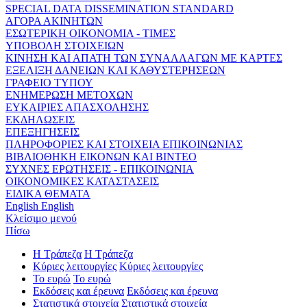
SPECIAL DATA DISSEMINATION STANDARD
ΑΓΟΡΑ ΑΚΙΝΗΤΩΝ
ΕΣΩΤΕΡΙΚΗ ΟΙΚΟΝΟΜΙΑ - ΤΙΜΕΣ
ΥΠΟΒΟΛΗ ΣΤΟΙΧΕΙΩΝ
ΚΙΝΗΣΗ ΚΑΙ ΑΠΑΤΗ ΤΩΝ ΣΥΝΑΛΛΑΓΩΝ ΜΕ ΚΑΡΤΕΣ
ΕΞΕΛΙΞΗ ΔΑΝΕΙΩΝ ΚΑΙ ΚΑΘΥΣΤΕΡΗΣΕΩΝ
ΓΡΑΦΕΙΟ ΤΥΠΟΥ
ΕΝΗΜΕΡΩΣΗ ΜΕΤΟΧΩΝ
ΕΥΚΑΙΡΙΕΣ ΑΠΑΣΧΟΛΗΣΗΣ
ΕΚΔΗΛΩΣΕΙΣ
ΕΠΕΞΗΓΗΣΕΙΣ
ΠΛΗΡΟΦΟΡΙΕΣ ΚΑΙ ΣΤΟΙΧΕΙΑ ΕΠΙΚΟΙΝΩΝΙΑΣ
ΒΙΒΛΙΟΘΗΚΗ ΕΙΚΟΝΩΝ ΚΑΙ ΒΙΝΤΕΟ
ΣΥΧΝΕΣ ΕΡΩΤΗΣΕΙΣ - ΕΠΙΚΟΙΝΩΝΙΑ
ΟΙΚΟΝΟΜΙΚΕΣ ΚΑΤΑΣΤΑΣΕΙΣ
ΕΙΔΙΚΑ ΘΕΜΑΤΑ
English
English
Κλείσιμο μενού
Πίσω
Η Τράπεζα
Η Τράπεζα
Κύριες λειτουργίες
Κύριες λειτουργίες
Το ευρώ
Το ευρώ
Εκδόσεις και έρευνα
Εκδόσεις και έρευνα
Στατιστικά στοιχεία
Στατιστικά στοιχεία