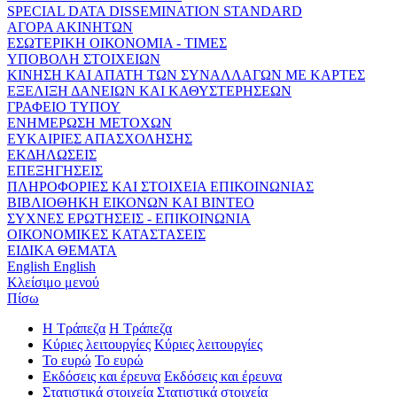
SPECIAL DATA DISSEMINATION STANDARD
ΑΓΟΡΑ ΑΚΙΝΗΤΩΝ
ΕΣΩΤΕΡΙΚΗ ΟΙΚΟΝΟΜΙΑ - ΤΙΜΕΣ
ΥΠΟΒΟΛΗ ΣΤΟΙΧΕΙΩΝ
ΚΙΝΗΣΗ ΚΑΙ ΑΠΑΤΗ ΤΩΝ ΣΥΝΑΛΛΑΓΩΝ ΜΕ ΚΑΡΤΕΣ
ΕΞΕΛΙΞΗ ΔΑΝΕΙΩΝ ΚΑΙ ΚΑΘΥΣΤΕΡΗΣΕΩΝ
ΓΡΑΦΕΙΟ ΤΥΠΟΥ
ΕΝΗΜΕΡΩΣΗ ΜΕΤΟΧΩΝ
ΕΥΚΑΙΡΙΕΣ ΑΠΑΣΧΟΛΗΣΗΣ
ΕΚΔΗΛΩΣΕΙΣ
ΕΠΕΞΗΓΗΣΕΙΣ
ΠΛΗΡΟΦΟΡΙΕΣ ΚΑΙ ΣΤΟΙΧΕΙΑ ΕΠΙΚΟΙΝΩΝΙΑΣ
ΒΙΒΛΙΟΘΗΚΗ ΕΙΚΟΝΩΝ ΚΑΙ ΒΙΝΤΕΟ
ΣΥΧΝΕΣ ΕΡΩΤΗΣΕΙΣ - ΕΠΙΚΟΙΝΩΝΙΑ
ΟΙΚΟΝΟΜΙΚΕΣ ΚΑΤΑΣΤΑΣΕΙΣ
ΕΙΔΙΚΑ ΘΕΜΑΤΑ
English
English
Κλείσιμο μενού
Πίσω
Η Τράπεζα
Η Τράπεζα
Κύριες λειτουργίες
Κύριες λειτουργίες
Το ευρώ
Το ευρώ
Εκδόσεις και έρευνα
Εκδόσεις και έρευνα
Στατιστικά στοιχεία
Στατιστικά στοιχεία