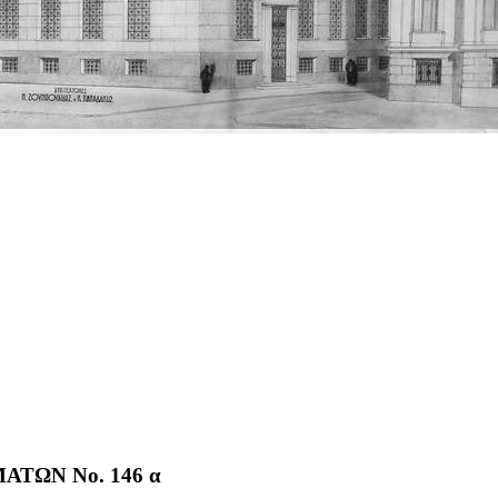
ΤΩΝ No. 146 α