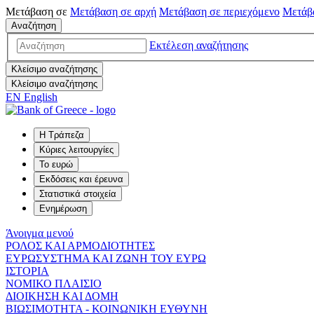
Μετάβαση σε
Μετάβαση σε
αρχή
Μετάβαση σε
περιεχόμενο
Μετάβ
Αναζήτηση
Εκτέλεση αναζήτησης
Κλείσιμο αναζήτησης
Κλείσιμο αναζήτησης
EN
English
Η Τράπεζα
Κύριες λειτουργίες
Το ευρώ
Εκδόσεις και έρευνα
Στατιστικά στοιχεία
Ενημέρωση
Άνοιγμα μενού
ΡΟΛΟΣ ΚΑΙ ΑΡΜΟΔΙΟΤΗΤΕΣ
ΕΥΡΩΣΥΣΤΗΜΑ ΚΑΙ ΖΩΝΗ ΤΟΥ ΕΥΡΩ
ΙΣΤΟΡΙΑ
ΝΟΜΙΚΟ ΠΛΑΙΣΙΟ
ΔΙΟΙΚΗΣΗ ΚΑΙ ΔΟΜΗ
ΒΙΩΣΙΜΟΤΗΤΑ - ΚΟΙΝΩΝΙΚΗ ΕΥΘΥΝΗ