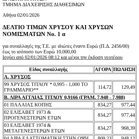
ΤΜΗΜΑ ΔΙΑΧΕΙΡΙΣΗΣ ΔΙΑΘΕΣΙΜΩΝ
Αθήνα 02/01/2026
ΔΕΛΤΙΟ ΤΙΜΩΝ ΧΡΥΣΟΥ ΚΑΙ ΧΡΥΣΩΝ
ΝΟΜΙΣΜΑΤΩΝ No. 1 α
για συναλλαγές της Τ.Ε. με ιδιώτες έναντι Ευρώ (Π.Δ. 2456/00)
έως το ισόποσο των Ευρώ 10.000,00
Ισχύει από 02/01/2026 08:12 και μέχρι την έκδοση νεοτέρου
Είδος συναλλαγής
ΑΓΟΡΑ
ΠΩΛΗΣΗ
Α. ΧΡΥΣΟΣ
99 ΧΡΥΣΟΣ ΤΙΤΛΟΥ * 0,995 - 1,000 ΤΟ
114,72
129,49
ΓΡΑΜΜΑΡΙΟ**
Β. ΛΙΡΑ ΑΓΓΛΙΑΣ ΤΙΤΛΟΥ 0,9166 (ΓΡΑΜ. 7,940 - 7,988)
01 ΠΑΛΑΙΑΣ ΚΟΠΗΣ
834,27
977,44
02 ΕΛΙΣΑΒΕΤ 1973 &
834,27
977,44
ΠΡΟΓΕΝΕΣΤΕΡΩΝ ΕΤΩΝ
03 ΕΛΙΣΑΒΕΤ 1974 &
834,27
968,39
ΜΕΤΑΓΕΝΕΣΤΕΡΩΝ ΕΤΩΝ
04 ΛΙΡΑ ΕΛΑΤΤΩΜΑΤΙΚΗ ΣΤΗΝ ΟΨΗ
809,23
948,12