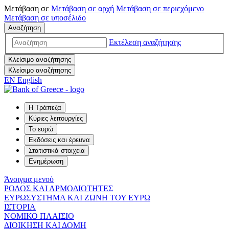
Μετάβαση σε
Μετάβαση σε
αρχή
Μετάβαση σε
περιεχόμενο
Μετάβαση σε
υποσέλιδο
Αναζήτηση
Εκτέλεση αναζήτησης
Κλείσιμο αναζήτησης
Κλείσιμο αναζήτησης
EN
English
Η Τράπεζα
Κύριες λειτουργίες
Το ευρώ
Εκδόσεις και έρευνα
Στατιστικά στοιχεία
Ενημέρωση
Άνοιγμα μενού
ΡΟΛΟΣ ΚΑΙ ΑΡΜΟΔΙΟΤΗΤΕΣ
ΕΥΡΩΣΥΣΤΗΜΑ ΚΑΙ ΖΩΝΗ ΤΟΥ ΕΥΡΩ
ΙΣΤΟΡΙΑ
ΝΟΜΙΚΟ ΠΛΑΙΣΙΟ
ΔΙΟΙΚΗΣΗ ΚΑΙ ΔΟΜΗ