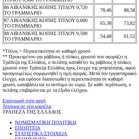
86 ΛΙΒΑΝΙΚΗΣ ΚΟΠΗΣ ΤΙΤΛΟΥ 0,720
78,46
88,58
ΤΟ ΓΡΑΜΜΑΡΙΟ
87 ΛΙΒΑΝΙΚΗΣ ΚΟΠΗΣ ΤΙΤΛΟΥ 0,600
65,38
73,82
ΤΟ ΓΡΑΜΜΑΡΙΟ
88 ΛΙΒΑΝΙΚΗΣ ΚΟΠΗΣ ΤΙΤΛΟΥ 0,500
54,48
61,52
ΤΟ ΓΡΑΜΜΑΡΙΟ
*Τίτλος = Περιεκτικότητα σε καθαρό χρυσό
** Προκειμένου για ράβδους ή πλάκες χρυσού που αγοράζει η
Τράπεζα της Ελλάδος, ο πελάτης καταθέτει τις ράβδους ή πλάκες
χρυσού στην Τράπεζα Ελλάδος προς έλεγχο της γνησιότητας, αφού
προηγουμένως συμφωνηθεί η τιμή αγοράς. Μετά τον εργαστηριακό
έλεγχο, και εφόσον διαπιστωθεί η περιεκτικότητα σε καθαρό
χρυσό, καταβάλλεται το αντίτιμο σε ευρώ. Σε κάθε περίπτωση, ο
πελάτης επιβαρύνεται με τα έξοδα ελέγχου.
Επιστροφή στην αρχή
Άνοιγμα σε νέα καρτέλα
ΤΡΑΠΕΖΑ ΤΗΣ ΕΛΛΑΔΟΣ
ΝΟΜΙΣΜΑΤΙΚΗ ΠΟΛΙΤΙΚΗ
ΕΠΟΠΤΕΙΑ
ΣΤΑΤΙΣΤΙΚΑ ΣΤΟΙΧΕΙΑ