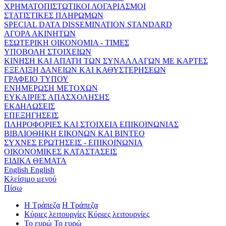
ΧΡΗΜΑΤΟΠΙΣΤΩΤΙΚΟΙ ΛΟΓΑΡΙΑΣΜΟΙ
ΣΤΑΤΙΣΤΙΚΕΣ ΠΛΗΡΩΜΩΝ
SPECIAL DATA DISSEMINATION STANDARD
ΑΓΟΡΑ ΑΚΙΝΗΤΩΝ
ΕΣΩΤΕΡΙΚΗ ΟΙΚΟΝΟΜΙΑ - ΤΙΜΕΣ
ΥΠΟΒΟΛΗ ΣΤΟΙΧΕΙΩΝ
ΚΙΝΗΣΗ ΚΑΙ ΑΠΑΤΗ ΤΩΝ ΣΥΝΑΛΛΑΓΩΝ ΜΕ ΚΑΡΤΕΣ
ΕΞΕΛΙΞΗ ΔΑΝΕΙΩΝ ΚΑΙ ΚΑΘΥΣΤΕΡΗΣΕΩΝ
ΓΡΑΦΕΙΟ ΤΥΠΟΥ
ΕΝΗΜΕΡΩΣΗ ΜΕΤΟΧΩΝ
ΕΥΚΑΙΡΙΕΣ ΑΠΑΣΧΟΛΗΣΗΣ
ΕΚΔΗΛΩΣΕΙΣ
ΕΠΕΞΗΓΗΣΕΙΣ
ΠΛΗΡΟΦΟΡΙΕΣ ΚΑΙ ΣΤΟΙΧΕΙΑ ΕΠΙΚΟΙΝΩΝΙΑΣ
ΒΙΒΛΙΟΘΗΚΗ ΕΙΚΟΝΩΝ ΚΑΙ ΒΙΝΤΕΟ
ΣΥΧΝΕΣ ΕΡΩΤΗΣΕΙΣ - ΕΠΙΚΟΙΝΩΝΙΑ
ΟΙΚΟΝΟΜΙΚΕΣ ΚΑΤΑΣΤΑΣΕΙΣ
ΕΙΔΙΚΑ ΘΕΜΑΤΑ
English
English
Κλείσιμο μενού
Πίσω
Η Τράπεζα
Η Τράπεζα
Κύριες λειτουργίες
Κύριες λειτουργίες
Το ευρώ
Το ευρώ