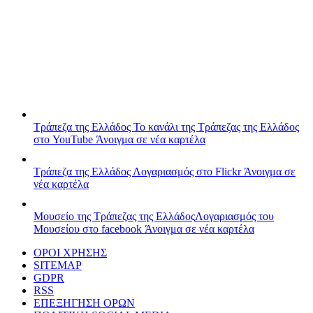
Τράπεζα της Ελλάδος
Το κανάλι της Τράπεζας της Ελλάδος
στο YouTube
Άνοιγμα σε νέα καρτέλα
Τράπεζα της Ελλάδος
Λογαριασμός στο Flickr
Άνοιγμα σε
νέα καρτέλα
Μουσείο της Τράπεζας της Ελλάδος
Λογαριασμός του
Μουσείου στο facebook
Άνοιγμα σε νέα καρτέλα
ΟΡΟΙ ΧΡΗΣΗΣ
SITEMAP
GDPR
RSS
ΕΠΕΞΗΓΗΣΗ ΟΡΩΝ