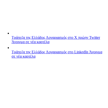
Τράπεζα της Ελλάδος
Λογαριασμός στο X πρώην Twitter
Άνοιγμα σε νέα καρτέλα
Τράπεζα της Ελλάδος
Λογαριασμός στο LinkedIn
Άνοιγμα
σε νέα καρτέλα