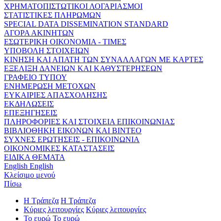
ΧΡΗΜΑΤΟΠΙΣΤΩΤΙΚΟΙ ΛΟΓΑΡΙΑΣΜΟΙ
ΣΤΑΤΙΣΤΙΚΕΣ ΠΛΗΡΩΜΩΝ
SPECIAL DATA DISSEMINATION STANDARD
ΑΓΟΡΑ ΑΚΙΝΗΤΩΝ
ΕΣΩΤΕΡΙΚΗ ΟΙΚΟΝΟΜΙΑ - ΤΙΜΕΣ
ΥΠΟΒΟΛΗ ΣΤΟΙΧΕΙΩΝ
ΚΙΝΗΣΗ ΚΑΙ ΑΠΑΤΗ ΤΩΝ ΣΥΝΑΛΛΑΓΩΝ ΜΕ ΚΑΡΤΕΣ
ΕΞΕΛΙΞΗ ΔΑΝΕΙΩΝ ΚΑΙ ΚΑΘΥΣΤΕΡΗΣΕΩΝ
ΓΡΑΦΕΙΟ ΤΥΠΟΥ
ΕΝΗΜΕΡΩΣΗ ΜΕΤΟΧΩΝ
ΕΥΚΑΙΡΙΕΣ ΑΠΑΣΧΟΛΗΣΗΣ
ΕΚΔΗΛΩΣΕΙΣ
ΕΠΕΞΗΓΗΣΕΙΣ
ΠΛΗΡΟΦΟΡΙΕΣ ΚΑΙ ΣΤΟΙΧΕΙΑ ΕΠΙΚΟΙΝΩΝΙΑΣ
ΒΙΒΛΙΟΘΗΚΗ ΕΙΚΟΝΩΝ ΚΑΙ ΒΙΝΤΕΟ
ΣΥΧΝΕΣ ΕΡΩΤΗΣΕΙΣ - ΕΠΙΚΟΙΝΩΝΙΑ
ΟΙΚΟΝΟΜΙΚΕΣ ΚΑΤΑΣΤΑΣΕΙΣ
ΕΙΔΙΚΑ ΘΕΜΑΤΑ
English
English
Κλείσιμο μενού
Πίσω
Η Τράπεζα
Η Τράπεζα
Κύριες λειτουργίες
Κύριες λειτουργίες
Το ευρώ
Το ευρώ