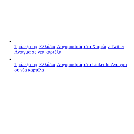
Τράπεζα της Ελλάδος
Λογαριασμός στο X πρώην Twitter
Άνοιγμα σε νέα καρτέλα
Τράπεζα της Ελλάδος
Λογαριασμός στο LinkedIn
Άνοιγμα
σε νέα καρτέλα