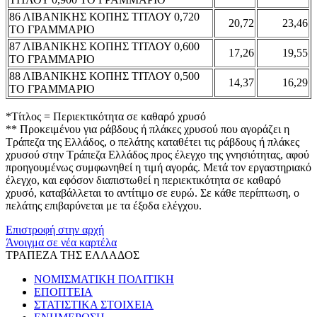
86 ΛΙΒΑΝΙΚΗΣ ΚΟΠΗΣ ΤΙΤΛΟΥ 0,720
20,72
23,46
ΤΟ ΓΡΑΜΜΑΡΙΟ
87 ΛΙΒΑΝΙΚΗΣ ΚΟΠΗΣ ΤΙΤΛΟΥ 0,600
17,26
19,55
ΤΟ ΓΡΑΜΜΑΡΙΟ
88 ΛΙΒΑΝΙΚΗΣ ΚΟΠΗΣ ΤΙΤΛΟΥ 0,500
14,37
16,29
ΤΟ ΓΡΑΜΜΑΡΙΟ
*Τίτλος = Περιεκτικότητα σε καθαρό χρυσό
** Προκειμένου για ράβδους ή πλάκες χρυσού που αγοράζει η
Τράπεζα της Ελλάδος, ο πελάτης καταθέτει τις ράβδους ή πλάκες
χρυσού στην Τράπεζα Ελλάδος προς έλεγχο της γνησιότητας, αφού
προηγουμένως συμφωνηθεί η τιμή αγοράς. Μετά τον εργαστηριακό
έλεγχο, και εφόσον διαπιστωθεί η περιεκτικότητα σε καθαρό
χρυσό, καταβάλλεται το αντίτιμο σε ευρώ. Σε κάθε περίπτωση, ο
πελάτης επιβαρύνεται με τα έξοδα ελέγχου.
Επιστροφή στην αρχή
Άνοιγμα σε νέα καρτέλα
ΤΡΑΠΕΖΑ ΤΗΣ ΕΛΛΑΔΟΣ
ΝΟΜΙΣΜΑΤΙΚΗ ΠΟΛΙΤΙΚΗ
ΕΠΟΠΤΕΙΑ
ΣΤΑΤΙΣΤΙΚΑ ΣΤΟΙΧΕΙΑ