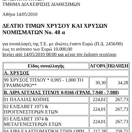
ΤΜΗΜΑ ΔΙΑΧΕΙΡΙΣΗΣ ΔΙΑΘΕΣΙΜΩΝ
Αθήνα 14/05/2010
ΔΕΛΤΙΟ ΤΙΜΩΝ ΧΡΥΣΟΥ ΚΑΙ ΧΡΥΣΩΝ
ΝΟΜΙΣΜΑΤΩΝ No. 48 α
για συναλλαγές της Τ.Ε. με ιδιώτες έναντι Ευρώ (Π.Δ. 2456/00)
έως το ισόποσο των Ευρώ 10.000,00
Ισχύει από 14/05/2010 08:00 και μέχρι την έκδοση νεοτέρου
Είδος συναλλαγής
ΑΓΟΡΑ
ΠΩΛΗΣΗ
Α. ΧΡΥΣΟΣ
99 ΧΡΥΣΟΣ ΤΙΤΛΟΥ * 0,995 - 1,000 ΤΟ
30,30
34,28
ΓΡΑΜΜΑΡΙΟ**
Β. ΛΙΡΑ ΑΓΓΛΙΑΣ ΤΙΤΛΟΥ 0,9166 (ΓΡΑΜ. 7,940 - 7,988)
01 ΠΑΛΑΙΑΣ ΚΟΠΗΣ
224,01
267,73
02 ΕΛΙΣΑΒΕΤ 1973 &
224,01
267,73
ΠΡΟΓΕΝΕΣΤΕΡΩΝ ΕΤΩΝ
03 ΕΛΙΣΑΒΕΤ 1974 &
224,01
267,73
ΜΕΤΑΓΕΝΕΣΤΕΡΩΝ ΕΤΩΝ
04 ΛΙΡΑ ΕΛΑΤΤΩΜΑΤΙΚΗ ΣΤΗΝ ΟΨΗ
217,28
259,71