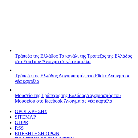
Τράπεζα της Ελλάδος
Το κανάλι της Τράπεζας της Ελλάδος
στο YouTube
Άνοιγμα σε νέα καρτέλα
Τράπεζα της Ελλάδος
Λογαριασμός στο Flickr
Άνοιγμα σε
νέα καρτέλα
Μουσείο της Τράπεζας της Ελλάδος
Λογαριασμός του
Μουσείου στο facebook
Άνοιγμα σε νέα καρτέλα
ΟΡΟΙ ΧΡΗΣΗΣ
SITEMAP
GDPR
RSS
ΕΠΕΞΗΓΗΣΗ ΟΡΩΝ