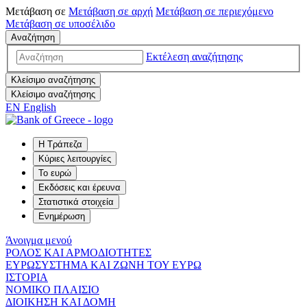
Μετάβαση σε
Μετάβαση σε
αρχή
Μετάβαση σε
περιεχόμενο
Μετάβαση σε
υποσέλιδο
Αναζήτηση
Εκτέλεση αναζήτησης
Κλείσιμο αναζήτησης
Κλείσιμο αναζήτησης
EN
English
Η Τράπεζα
Κύριες λειτουργίες
Το ευρώ
Εκδόσεις και έρευνα
Στατιστικά στοιχεία
Ενημέρωση
Άνοιγμα μενού
ΡΟΛΟΣ ΚΑΙ ΑΡΜΟΔΙΟΤΗΤΕΣ
ΕΥΡΩΣΥΣΤΗΜΑ ΚΑΙ ΖΩΝΗ ΤΟΥ ΕΥΡΩ
ΙΣΤΟΡΙΑ
ΝΟΜΙΚΟ ΠΛΑΙΣΙΟ
ΔΙΟΙΚΗΣΗ ΚΑΙ ΔΟΜΗ