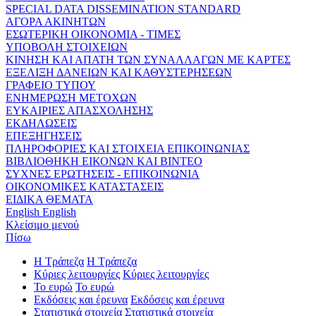
SPECIAL DATA DISSEMINATION STANDARD
ΑΓΟΡΑ ΑΚΙΝΗΤΩΝ
ΕΣΩΤΕΡΙΚΗ ΟΙΚΟΝΟΜΙΑ - ΤΙΜΕΣ
ΥΠΟΒΟΛΗ ΣΤΟΙΧΕΙΩΝ
ΚΙΝΗΣΗ ΚΑΙ ΑΠΑΤΗ ΤΩΝ ΣΥΝΑΛΛΑΓΩΝ ΜΕ ΚΑΡΤΕΣ
ΕΞΕΛΙΞΗ ΔΑΝΕΙΩΝ ΚΑΙ ΚΑΘΥΣΤΕΡΗΣΕΩΝ
ΓΡΑΦΕΙΟ ΤΥΠΟΥ
ΕΝΗΜΕΡΩΣΗ ΜΕΤΟΧΩΝ
ΕΥΚΑΙΡΙΕΣ ΑΠΑΣΧΟΛΗΣΗΣ
ΕΚΔΗΛΩΣΕΙΣ
ΕΠΕΞΗΓΗΣΕΙΣ
ΠΛΗΡΟΦΟΡΙΕΣ ΚΑΙ ΣΤΟΙΧΕΙΑ ΕΠΙΚΟΙΝΩΝΙΑΣ
ΒΙΒΛΙΟΘΗΚΗ ΕΙΚΟΝΩΝ ΚΑΙ ΒΙΝΤΕΟ
ΣΥΧΝΕΣ ΕΡΩΤΗΣΕΙΣ - ΕΠΙΚΟΙΝΩΝΙΑ
ΟΙΚΟΝΟΜΙΚΕΣ ΚΑΤΑΣΤΑΣΕΙΣ
ΕΙΔΙΚΑ ΘΕΜΑΤΑ
English
English
Κλείσιμο μενού
Πίσω
Η Τράπεζα
Η Τράπεζα
Κύριες λειτουργίες
Κύριες λειτουργίες
Το ευρώ
Το ευρώ
Εκδόσεις και έρευνα
Εκδόσεις και έρευνα
Στατιστικά στοιχεία
Στατιστικά στοιχεία