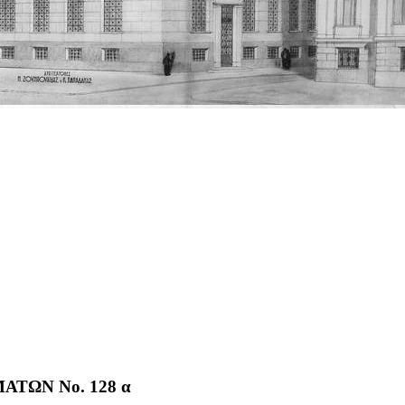
ΤΩΝ No. 128 α