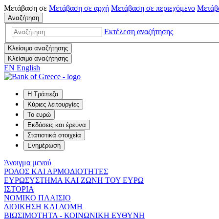
Μετάβαση σε
Μετάβαση σε
αρχή
Μετάβαση σε
περιεχόμενο
Μετάβ
Αναζήτηση
Εκτέλεση αναζήτησης
Κλείσιμο αναζήτησης
Κλείσιμο αναζήτησης
EN
English
Η Τράπεζα
Κύριες λειτουργίες
Το ευρώ
Εκδόσεις και έρευνα
Στατιστικά στοιχεία
Ενημέρωση
Άνοιγμα μενού
ΡΟΛΟΣ ΚΑΙ ΑΡΜΟΔΙΟΤΗΤΕΣ
ΕΥΡΩΣΥΣΤΗΜΑ ΚΑΙ ΖΩΝΗ ΤΟΥ ΕΥΡΩ
ΙΣΤΟΡΙΑ
ΝΟΜΙΚΟ ΠΛΑΙΣΙΟ
ΔΙΟΙΚΗΣΗ ΚΑΙ ΔΟΜΗ
ΒΙΩΣΙΜΟΤΗΤΑ - ΚΟΙΝΩΝΙΚΗ ΕΥΘΥΝΗ