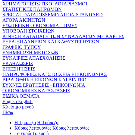
ΧΡΗΜΑΤΟΠΙΣΤΩΤΙΚΟΙ ΛΟΓΑΡΙΑΣΜΟΙ
ΣΤΑΤΙΣΤΙΚΕΣ ΠΛΗΡΩΜΩΝ
SPECIAL DATA DISSEMINATION STANDARD
ΑΓΟΡΑ ΑΚΙΝΗΤΩΝ
ΕΣΩΤΕΡΙΚΗ ΟΙΚΟΝΟΜΙΑ - ΤΙΜΕΣ
ΥΠΟΒΟΛΗ ΣΤΟΙΧΕΙΩΝ
ΚΙΝΗΣΗ ΚΑΙ ΑΠΑΤΗ ΤΩΝ ΣΥΝΑΛΛΑΓΩΝ ΜΕ ΚΑΡΤΕΣ
ΕΞΕΛΙΞΗ ΔΑΝΕΙΩΝ ΚΑΙ ΚΑΘΥΣΤΕΡΗΣΕΩΝ
ΓΡΑΦΕΙΟ ΤΥΠΟΥ
ΕΝΗΜΕΡΩΣΗ ΜΕΤΟΧΩΝ
ΕΥΚΑΙΡΙΕΣ ΑΠΑΣΧΟΛΗΣΗΣ
ΕΚΔΗΛΩΣΕΙΣ
ΕΠΕΞΗΓΗΣΕΙΣ
ΠΛΗΡΟΦΟΡΙΕΣ ΚΑΙ ΣΤΟΙΧΕΙΑ ΕΠΙΚΟΙΝΩΝΙΑΣ
ΒΙΒΛΙΟΘΗΚΗ ΕΙΚΟΝΩΝ ΚΑΙ ΒΙΝΤΕΟ
ΣΥΧΝΕΣ ΕΡΩΤΗΣΕΙΣ - ΕΠΙΚΟΙΝΩΝΙΑ
ΟΙΚΟΝΟΜΙΚΕΣ ΚΑΤΑΣΤΑΣΕΙΣ
ΕΙΔΙΚΑ ΘΕΜΑΤΑ
English
English
Κλείσιμο μενού
Πίσω
Η Τράπεζα
Η Τράπεζα
Κύριες λειτουργίες
Κύριες λειτουργίες
Το ευρώ
Το ευρώ