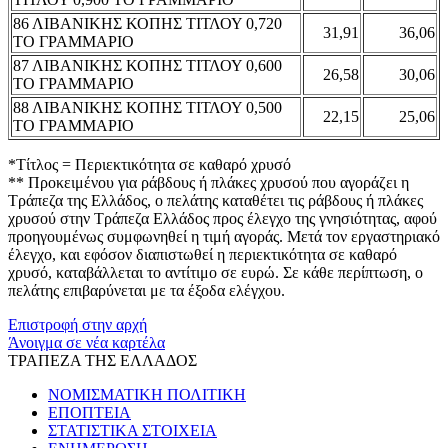
86 ΛΙΒΑΝΙΚΗΣ ΚΟΠΗΣ ΤΙΤΛΟΥ 0,720
31,91
36,06
ΤΟ ΓΡΑΜΜΑΡΙΟ
87 ΛΙΒΑΝΙΚΗΣ ΚΟΠΗΣ ΤΙΤΛΟΥ 0,600
26,58
30,06
ΤΟ ΓΡΑΜΜΑΡΙΟ
88 ΛΙΒΑΝΙΚΗΣ ΚΟΠΗΣ ΤΙΤΛΟΥ 0,500
22,15
25,06
ΤΟ ΓΡΑΜΜΑΡΙΟ
*Τίτλος = Περιεκτικότητα σε καθαρό χρυσό
** Προκειμένου για ράβδους ή πλάκες χρυσού που αγοράζει η
Τράπεζα της Ελλάδος, ο πελάτης καταθέτει τις ράβδους ή πλάκες
χρυσού στην Τράπεζα Ελλάδος προς έλεγχο της γνησιότητας, αφού
προηγουμένως συμφωνηθεί η τιμή αγοράς. Μετά τον εργαστηριακό
έλεγχο, και εφόσον διαπιστωθεί η περιεκτικότητα σε καθαρό
χρυσό, καταβάλλεται το αντίτιμο σε ευρώ. Σε κάθε περίπτωση, ο
πελάτης επιβαρύνεται με τα έξοδα ελέγχου.
Επιστροφή στην αρχή
Άνοιγμα σε νέα καρτέλα
ΤΡΑΠΕΖΑ ΤΗΣ ΕΛΛΑΔΟΣ
ΝΟΜΙΣΜΑΤΙΚΗ ΠΟΛΙΤΙΚΗ
ΕΠΟΠΤΕΙΑ
ΣΤΑΤΙΣΤΙΚΑ ΣΤΟΙΧΕΙΑ