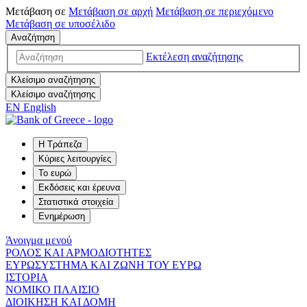
Μετάβαση σε
Μετάβαση σε
αρχή
Μετάβαση σε
περιεχόμενο
Μετάβαση σε
υποσέλιδο
Αναζήτηση
Εκτέλεση αναζήτησης
Κλείσιμο αναζήτησης
Κλείσιμο αναζήτησης
EN
English
Η Τράπεζα
Κύριες λειτουργίες
Το ευρώ
Εκδόσεις και έρευνα
Στατιστικά στοιχεία
Ενημέρωση
Άνοιγμα μενού
ΡΟΛΟΣ ΚΑΙ ΑΡΜΟΔΙΟΤΗΤΕΣ
ΕΥΡΩΣΥΣΤΗΜΑ ΚΑΙ ΖΩΝΗ ΤΟΥ ΕΥΡΩ
ΙΣΤΟΡΙΑ
ΝΟΜΙΚΟ ΠΛΑΙΣΙΟ
ΔΙΟΙΚΗΣΗ ΚΑΙ ΔΟΜΗ