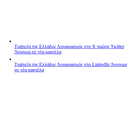
Τράπεζα της Ελλάδος
Λογαριασμός στο X πρώην Twitter
Άνοιγμα σε νέα καρτέλα
Τράπεζα της Ελλάδος
Λογαριασμός στο LinkedIn
Άνοιγμα
σε νέα καρτέλα