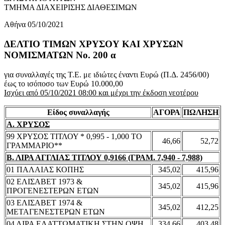
ΤΜΗΜΑ ΔΙΑΧΕΙΡΙΣΗΣ ΔΙΑΘΕΣΙΜΩΝ
Αθήνα 05/10/2021
ΔΕΛΤΙΟ ΤΙΜΩΝ ΧΡΥΣΟΥ ΚΑΙ ΧΡΥΣΩΝ
ΝΟΜΙΣΜΑΤΩΝ No. 200 α
για συναλλαγές της Τ.Ε. με ιδιώτες έναντι Ευρώ (Π.Δ. 2456/00)
έως το ισόποσο των Ευρώ 10.000,00
Ισχύει από 05/10/2021 08:00 και μέχρι την έκδοση νεοτέρου
Είδος συναλλαγής
ΑΓΟΡΑ
ΠΩΛΗΣΗ
Α. ΧΡΥΣΟΣ
99 ΧΡΥΣΟΣ ΤΙΤΛΟΥ * 0,995 - 1,000 ΤΟ
46,66
52,72
ΓΡΑΜΜΑΡΙΟ**
Β. ΛΙΡΑ ΑΓΓΛΙΑΣ ΤΙΤΛΟΥ 0,9166 (ΓΡΑΜ. 7,940 - 7,988)
01 ΠΑΛΑΙΑΣ ΚΟΠΗΣ
345,02
415,96
02 ΕΛΙΣΑΒΕΤ 1973 &
345,02
415,96
ΠΡΟΓΕΝΕΣΤΕΡΩΝ ΕΤΩΝ
03 ΕΛΙΣΑΒΕΤ 1974 &
345,02
412,25
ΜΕΤΑΓΕΝΕΣΤΕΡΩΝ ΕΤΩΝ
04 ΛΙΡΑ ΕΛΑΤΤΩΜΑΤΙΚΗ ΣΤΗΝ ΟΨΗ
334,66
403,48