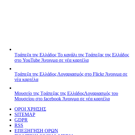
Τράπεζα της Ελλάδος
Το κανάλι της Τράπεζας της Ελλάδος
στο YouTube
Άνοιγμα σε νέα καρτέλα
Τράπεζα της Ελλάδος
Λογαριασμός στο Flickr
Άνοιγμα σε
νέα καρτέλα
Μουσείο της Τράπεζας της Ελλάδος
Λογαριασμός του
Μουσείου στο facebook
Άνοιγμα σε νέα καρτέλα
ΟΡΟΙ ΧΡΗΣΗΣ
SITEMAP
GDPR
RSS
ΕΠΕΞΗΓΗΣΗ ΟΡΩΝ