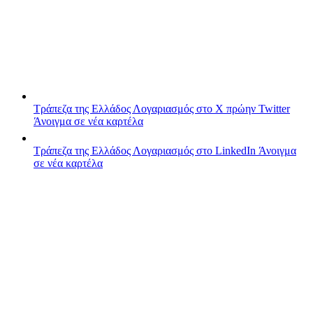
Τράπεζα της Ελλάδος
Λογαριασμός στο X πρώην Twitter
Άνοιγμα σε νέα καρτέλα
Τράπεζα της Ελλάδος
Λογαριασμός στο LinkedIn
Άνοιγμα
σε νέα καρτέλα