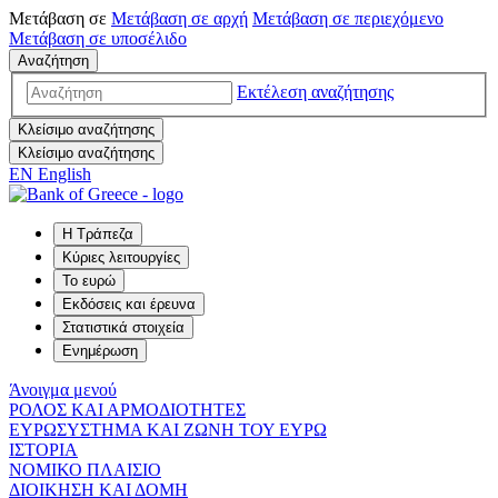
Μετάβαση σε
Μετάβαση σε
αρχή
Μετάβαση σε
περιεχόμενο
Μετάβαση σε
υποσέλιδο
Αναζήτηση
Εκτέλεση αναζήτησης
Κλείσιμο αναζήτησης
Κλείσιμο αναζήτησης
EN
English
Η Τράπεζα
Κύριες λειτουργίες
Το ευρώ
Εκδόσεις και έρευνα
Στατιστικά στοιχεία
Ενημέρωση
Άνοιγμα μενού
ΡΟΛΟΣ ΚΑΙ ΑΡΜΟΔΙΟΤΗΤΕΣ
ΕΥΡΩΣΥΣΤΗΜΑ ΚΑΙ ΖΩΝΗ ΤΟΥ ΕΥΡΩ
ΙΣΤΟΡΙΑ
ΝΟΜΙΚΟ ΠΛΑΙΣΙΟ
ΔΙΟΙΚΗΣΗ ΚΑΙ ΔΟΜΗ