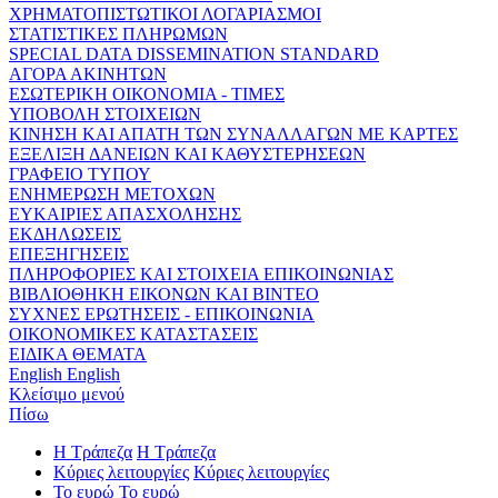
ΧΡΗΜΑΤΟΠΙΣΤΩΤΙΚΟΙ ΛΟΓΑΡΙΑΣΜΟΙ
ΣΤΑΤΙΣΤΙΚΕΣ ΠΛΗΡΩΜΩΝ
SPECIAL DATA DISSEMINATION STANDARD
ΑΓΟΡΑ ΑΚΙΝΗΤΩΝ
ΕΣΩΤΕΡΙΚΗ ΟΙΚΟΝΟΜΙΑ - ΤΙΜΕΣ
ΥΠΟΒΟΛΗ ΣΤΟΙΧΕΙΩΝ
ΚΙΝΗΣΗ ΚΑΙ ΑΠΑΤΗ ΤΩΝ ΣΥΝΑΛΛΑΓΩΝ ΜΕ ΚΑΡΤΕΣ
ΕΞΕΛΙΞΗ ΔΑΝΕΙΩΝ ΚΑΙ ΚΑΘΥΣΤΕΡΗΣΕΩΝ
ΓΡΑΦΕΙΟ ΤΥΠΟΥ
ΕΝΗΜΕΡΩΣΗ ΜΕΤΟΧΩΝ
ΕΥΚΑΙΡΙΕΣ ΑΠΑΣΧΟΛΗΣΗΣ
ΕΚΔΗΛΩΣΕΙΣ
ΕΠΕΞΗΓΗΣΕΙΣ
ΠΛΗΡΟΦΟΡΙΕΣ ΚΑΙ ΣΤΟΙΧΕΙΑ ΕΠΙΚΟΙΝΩΝΙΑΣ
ΒΙΒΛΙΟΘΗΚΗ ΕΙΚΟΝΩΝ ΚΑΙ ΒΙΝΤΕΟ
ΣΥΧΝΕΣ ΕΡΩΤΗΣΕΙΣ - ΕΠΙΚΟΙΝΩΝΙΑ
ΟΙΚΟΝΟΜΙΚΕΣ ΚΑΤΑΣΤΑΣΕΙΣ
ΕΙΔΙΚΑ ΘΕΜΑΤΑ
English
English
Κλείσιμο μενού
Πίσω
Η Τράπεζα
Η Τράπεζα
Κύριες λειτουργίες
Κύριες λειτουργίες
Το ευρώ
Το ευρώ