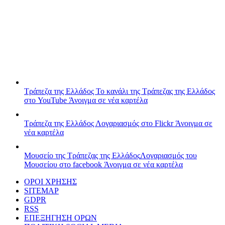
Τράπεζα της Ελλάδος
Το κανάλι της Τράπεζας της Ελλάδος
στο YouTube
Άνοιγμα σε νέα καρτέλα
Τράπεζα της Ελλάδος
Λογαριασμός στο Flickr
Άνοιγμα σε
νέα καρτέλα
Μουσείο της Τράπεζας της Ελλάδος
Λογαριασμός του
Μουσείου στο facebook
Άνοιγμα σε νέα καρτέλα
ΟΡΟΙ ΧΡΗΣΗΣ
SITEMAP
GDPR
RSS
ΕΠΕΞΗΓΗΣΗ ΟΡΩΝ