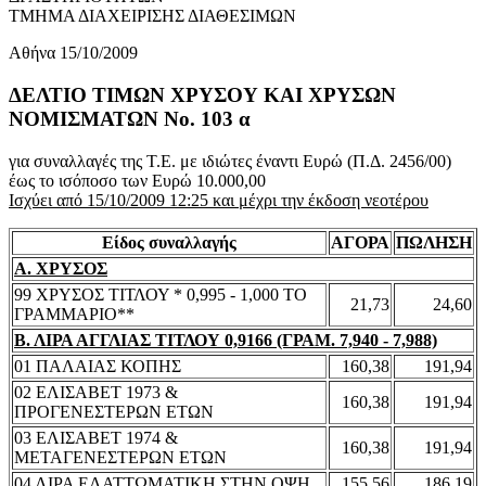
ΤΜΗΜΑ ΔΙΑΧΕΙΡΙΣΗΣ ΔΙΑΘΕΣΙΜΩΝ
Αθήνα 15/10/2009
ΔΕΛΤΙΟ ΤΙΜΩΝ ΧΡΥΣΟΥ ΚΑΙ ΧΡΥΣΩΝ
ΝΟΜΙΣΜΑΤΩΝ No. 103 α
για συναλλαγές της Τ.Ε. με ιδιώτες έναντι Ευρώ (Π.Δ. 2456/00)
έως το ισόποσο των Ευρώ 10.000,00
Ισχύει από 15/10/2009 12:25 και μέχρι την έκδοση νεοτέρου
Είδος συναλλαγής
ΑΓΟΡΑ
ΠΩΛΗΣΗ
Α. ΧΡΥΣΟΣ
99 ΧΡΥΣΟΣ ΤΙΤΛΟΥ * 0,995 - 1,000 ΤΟ
21,73
24,60
ΓΡΑΜΜΑΡΙΟ**
Β. ΛΙΡΑ ΑΓΓΛΙΑΣ ΤΙΤΛΟΥ 0,9166 (ΓΡΑΜ. 7,940 - 7,988)
01 ΠΑΛΑΙΑΣ ΚΟΠΗΣ
160,38
191,94
02 ΕΛΙΣΑΒΕΤ 1973 &
160,38
191,94
ΠΡΟΓΕΝΕΣΤΕΡΩΝ ΕΤΩΝ
03 ΕΛΙΣΑΒΕΤ 1974 &
160,38
191,94
ΜΕΤΑΓΕΝΕΣΤΕΡΩΝ ΕΤΩΝ
04 ΛΙΡΑ ΕΛΑΤΤΩΜΑΤΙΚΗ ΣΤΗΝ ΟΨΗ
155,56
186,19