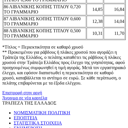
86 ΛΙΒΑΝΙΚΗΣ ΚΟΠΗΣ ΤΙΤΛΟΥ 0,720
14,85
16,84
ΤΟ ΓΡΑΜΜΑΡΙΟ
87 ΛΙΒΑΝΙΚΗΣ ΚΟΠΗΣ ΤΙΤΛΟΥ 0,600
12,38
14,04
ΤΟ ΓΡΑΜΜΑΡΙΟ
88 ΛΙΒΑΝΙΚΗΣ ΚΟΠΗΣ ΤΙΤΛΟΥ 0,500
10,31
11,70
ΤΟ ΓΡΑΜΜΑΡΙΟ
*Τίτλος = Περιεκτικότητα σε καθαρό χρυσό
** Προκειμένου για ράβδους ή πλάκες χρυσού που αγοράζει η
Τράπεζα της Ελλάδος, ο πελάτης καταθέτει τις ράβδους ή πλάκες
χρυσού στην Τράπεζα Ελλάδος προς έλεγχο της γνησιότητας, αφού
προηγουμένως συμφωνηθεί η τιμή αγοράς. Μετά τον εργαστηριακό
έλεγχο, και εφόσον διαπιστωθεί η περιεκτικότητα σε καθαρό
χρυσό, καταβάλλεται το αντίτιμο σε ευρώ. Σε κάθε περίπτωση, ο
πελάτης επιβαρύνεται με τα έξοδα ελέγχου.
Επιστροφή στην αρχή
Άνοιγμα σε νέα καρτέλα
ΤΡΑΠΕΖΑ ΤΗΣ ΕΛΛΑΔΟΣ
ΝΟΜΙΣΜΑΤΙΚΗ ΠΟΛΙΤΙΚΗ
ΕΠΟΠΤΕΙΑ
ΣΤΑΤΙΣΤΙΚΑ ΣΤΟΙΧΕΙΑ