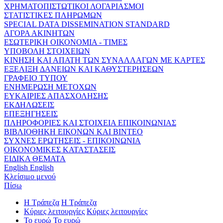
ΧΡΗΜΑΤΟΠΙΣΤΩΤΙΚΟΙ ΛΟΓΑΡΙΑΣΜΟΙ
ΣΤΑΤΙΣΤΙΚΕΣ ΠΛΗΡΩΜΩΝ
SPECIAL DATA DISSEMINATION STANDARD
ΑΓΟΡΑ ΑΚΙΝΗΤΩΝ
ΕΣΩΤΕΡΙΚΗ ΟΙΚΟΝΟΜΙΑ - ΤΙΜΕΣ
ΥΠΟΒΟΛΗ ΣΤΟΙΧΕΙΩΝ
ΚΙΝΗΣΗ ΚΑΙ ΑΠΑΤΗ ΤΩΝ ΣΥΝΑΛΛΑΓΩΝ ΜΕ ΚΑΡΤΕΣ
ΕΞΕΛΙΞΗ ΔΑΝΕΙΩΝ ΚΑΙ ΚΑΘΥΣΤΕΡΗΣΕΩΝ
ΓΡΑΦΕΙΟ ΤΥΠΟΥ
ΕΝΗΜΕΡΩΣΗ ΜΕΤΟΧΩΝ
ΕΥΚΑΙΡΙΕΣ ΑΠΑΣΧΟΛΗΣΗΣ
ΕΚΔΗΛΩΣΕΙΣ
ΕΠΕΞΗΓΗΣΕΙΣ
ΠΛΗΡΟΦΟΡΙΕΣ ΚΑΙ ΣΤΟΙΧΕΙΑ ΕΠΙΚΟΙΝΩΝΙΑΣ
ΒΙΒΛΙΟΘΗΚΗ ΕΙΚΟΝΩΝ ΚΑΙ ΒΙΝΤΕΟ
ΣΥΧΝΕΣ ΕΡΩΤΗΣΕΙΣ - ΕΠΙΚΟΙΝΩΝΙΑ
ΟΙΚΟΝΟΜΙΚΕΣ ΚΑΤΑΣΤΑΣΕΙΣ
ΕΙΔΙΚΑ ΘΕΜΑΤΑ
English
English
Κλείσιμο μενού
Πίσω
Η Τράπεζα
Η Τράπεζα
Κύριες λειτουργίες
Κύριες λειτουργίες
Το ευρώ
Το ευρώ