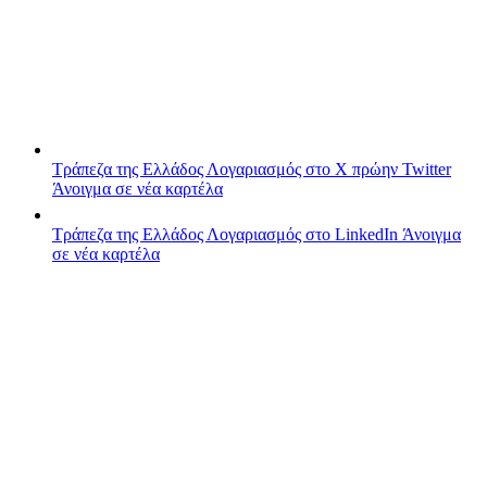
Τράπεζα της Ελλάδος
Λογαριασμός στο X πρώην Twitter
Άνοιγμα σε νέα καρτέλα
Τράπεζα της Ελλάδος
Λογαριασμός στο LinkedIn
Άνοιγμα
σε νέα καρτέλα