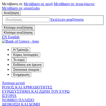
Μετάβαση σε
Μετάβαση σε
αρχή
Μετάβαση σε
περιεχόμενο
Μετάβαση σε
υποσέλιδο
Αναζήτηση
Εκτέλεση αναζήτησης
Κλείσιμο αναζήτησης
Κλείσιμο αναζήτησης
EN
English
Η Τράπεζα
Κύριες λειτουργίες
Το ευρώ
Εκδόσεις και έρευνα
Στατιστικά στοιχεία
Ενημέρωση
Άνοιγμα μενού
ΡΟΛΟΣ ΚΑΙ ΑΡΜΟΔΙΟΤΗΤΕΣ
ΕΥΡΩΣΥΣΤΗΜΑ ΚΑΙ ΖΩΝΗ ΤΟΥ ΕΥΡΩ
ΙΣΤΟΡΙΑ
ΝΟΜΙΚΟ ΠΛΑΙΣΙΟ
ΔΙΟΙΚΗΣΗ ΚΑΙ ΔΟΜΗ