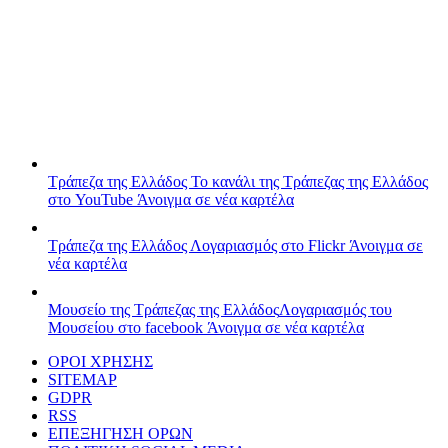
Τράπεζα της Ελλάδος
Το κανάλι της Τράπεζας της Ελλάδος
στο YouTube
Άνοιγμα σε νέα καρτέλα
Τράπεζα της Ελλάδος
Λογαριασμός στο Flickr
Άνοιγμα σε
νέα καρτέλα
Μουσείο της Τράπεζας της Ελλάδος
Λογαριασμός του
Μουσείου στο facebook
Άνοιγμα σε νέα καρτέλα
ΟΡΟΙ ΧΡΗΣΗΣ
SITEMAP
GDPR
RSS
ΕΠΕΞΗΓΗΣΗ ΟΡΩΝ