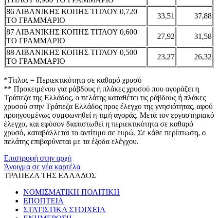
86 ΛΙΒΑΝΙΚΗΣ ΚΟΠΗΣ ΤΙΤΛΟΥ 0,720
33,51
37,88
ΤΟ ΓΡΑΜΜΑΡΙΟ
87 ΛΙΒΑΝΙΚΗΣ ΚΟΠΗΣ ΤΙΤΛΟΥ 0,600
27,92
31,58
ΤΟ ΓΡΑΜΜΑΡΙΟ
88 ΛΙΒΑΝΙΚΗΣ ΚΟΠΗΣ ΤΙΤΛΟΥ 0,500
23,27
26,32
ΤΟ ΓΡΑΜΜΑΡΙΟ
*Τίτλος = Περιεκτικότητα σε καθαρό χρυσό
** Προκειμένου για ράβδους ή πλάκες χρυσού που αγοράζει η
Τράπεζα της Ελλάδος, ο πελάτης καταθέτει τις ράβδους ή πλάκες
χρυσού στην Τράπεζα Ελλάδος προς έλεγχο της γνησιότητας, αφού
προηγουμένως συμφωνηθεί η τιμή αγοράς. Μετά τον εργαστηριακό
έλεγχο, και εφόσον διαπιστωθεί η περιεκτικότητα σε καθαρό
χρυσό, καταβάλλεται το αντίτιμο σε ευρώ. Σε κάθε περίπτωση, ο
πελάτης επιβαρύνεται με τα έξοδα ελέγχου.
Επιστροφή στην αρχή
Άνοιγμα σε νέα καρτέλα
ΤΡΑΠΕΖΑ ΤΗΣ ΕΛΛΑΔΟΣ
ΝΟΜΙΣΜΑΤΙΚΗ ΠΟΛΙΤΙΚΗ
ΕΠΟΠΤΕΙΑ
ΣΤΑΤΙΣΤΙΚΑ ΣΤΟΙΧΕΙΑ