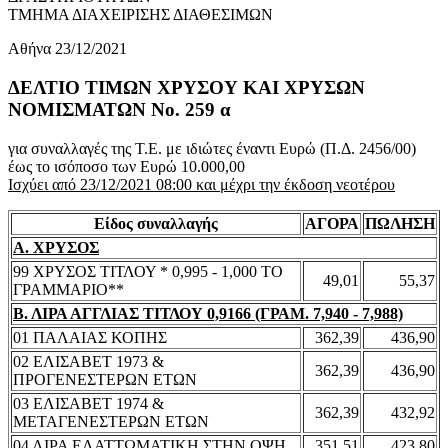
ΤΜΗΜΑ ΔΙΑΧΕΙΡΙΣΗΣ ΔΙΑΘΕΣΙΜΩΝ
Αθήνα 23/12/2021
ΔΕΛΤΙΟ ΤΙΜΩΝ ΧΡΥΣΟΥ ΚΑΙ ΧΡΥΣΩΝ
ΝΟΜΙΣΜΑΤΩΝ No. 259 α
για συναλλαγές της Τ.Ε. με ιδιώτες έναντι Ευρώ (Π.Δ. 2456/00)
έως το ισόποσο των Ευρώ 10.000,00
Ισχύει από 23/12/2021 08:00 και μέχρι την έκδοση νεοτέρου
Είδος συναλλαγής
ΑΓΟΡΑ
ΠΩΛΗΣΗ
Α. ΧΡΥΣΟΣ
99 ΧΡΥΣΟΣ ΤΙΤΛΟΥ * 0,995 - 1,000 ΤΟ
49,01
55,37
ΓΡΑΜΜΑΡΙΟ**
Β. ΛΙΡΑ ΑΓΓΛΙΑΣ ΤΙΤΛΟΥ 0,9166 (ΓΡΑΜ. 7,940 - 7,988)
01 ΠΑΛΑΙΑΣ ΚΟΠΗΣ
362,39
436,90
02 ΕΛΙΣΑΒΕΤ 1973 &
362,39
436,90
ΠΡΟΓΕΝΕΣΤΕΡΩΝ ΕΤΩΝ
03 ΕΛΙΣΑΒΕΤ 1974 &
362,39
432,92
ΜΕΤΑΓΕΝΕΣΤΕΡΩΝ ΕΤΩΝ
04 ΛΙΡΑ ΕΛΑΤΤΩΜΑΤΙΚΗ ΣΤΗΝ ΟΨΗ
351,51
423,80