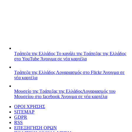
Τράπεζα της Ελλάδος
Το κανάλι της Τράπεζας της Ελλάδος
στο YouTube
Άνοιγμα σε νέα καρτέλα
Τράπεζα της Ελλάδος
Λογαριασμός στο Flickr
Άνοιγμα σε
νέα καρτέλα
Μουσείο της Τράπεζας της Ελλάδος
Λογαριασμός του
Μουσείου στο facebook
Άνοιγμα σε νέα καρτέλα
ΟΡΟΙ ΧΡΗΣΗΣ
SITEMAP
GDPR
RSS
ΕΠΕΞΗΓΗΣΗ ΟΡΩΝ