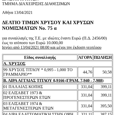
ΤΜΗΜΑ ΔΙΑΧΕΙΡΙΣΗΣ ΔΙΑΘΕΣΙΜΩΝ
Αθήνα 13/04/2021
ΔΕΛΤΙΟ ΤΙΜΩΝ ΧΡΥΣΟΥ ΚΑΙ ΧΡΥΣΩΝ
ΝΟΜΙΣΜΑΤΩΝ No. 75 α
για συναλλαγές της Τ.Ε. με ιδιώτες έναντι Ευρώ (Π.Δ. 2456/00)
έως το ισόποσο των Ευρώ 10.000,00
Ισχύει από 13/04/2021 08:00 και μέχρι την έκδοση νεοτέρου
Είδος συναλλαγής
ΑΓΟΡΑ
ΠΩΛΗΣΗ
Α. ΧΡΥΣΟΣ
99 ΧΡΥΣΟΣ ΤΙΤΛΟΥ * 0,995 - 1,000 ΤΟ
44,76
50,58
ΓΡΑΜΜΑΡΙΟ**
Β. ΛΙΡΑ ΑΓΓΛΙΑΣ ΤΙΤΛΟΥ 0,9166 (ΓΡΑΜ. 7,940 - 7,988)
01 ΠΑΛΑΙΑΣ ΚΟΠΗΣ
331,04
399,11
02 ΕΛΙΣΑΒΕΤ 1973 &
331,04
399,11
ΠΡΟΓΕΝΕΣΤΕΡΩΝ ΕΤΩΝ
03 ΕΛΙΣΑΒΕΤ 1974 &
331,04
395,50
ΜΕΤΑΓΕΝΕΣΤΕΡΩΝ ΕΤΩΝ
04 ΛΙΡΑ ΕΛΑΤΤΩΜΑΤΙΚΗ ΣΤΗΝ ΟΨΗ
321,11
387,15