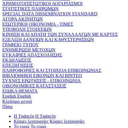
ΧΡΗΜΑΤΟΠΙΣΤΩΤΙΚΟΙ ΛΟΓΑΡΙΑΣΜΟΙ
ΣΤΑΤΙΣΤΙΚΕΣ ΠΛΗΡΩΜΩΝ
SPECIAL DATA DISSEMINATION STANDARD
ΑΓΟΡΑ ΑΚΙΝΗΤΩΝ
ΕΣΩΤΕΡΙΚΗ ΟΙΚΟΝΟΜΙΑ - ΤΙΜΕΣ
ΥΠΟΒΟΛΗ ΣΤΟΙΧΕΙΩΝ
ΚΙΝΗΣΗ ΚΑΙ ΑΠΑΤΗ ΤΩΝ ΣΥΝΑΛΛΑΓΩΝ ΜΕ ΚΑΡΤΕΣ
ΕΞΕΛΙΞΗ ΔΑΝΕΙΩΝ ΚΑΙ ΚΑΘΥΣΤΕΡΗΣΕΩΝ
ΓΡΑΦΕΙΟ ΤΥΠΟΥ
ΕΝΗΜΕΡΩΣΗ ΜΕΤΟΧΩΝ
ΕΥΚΑΙΡΙΕΣ ΑΠΑΣΧΟΛΗΣΗΣ
ΕΚΔΗΛΩΣΕΙΣ
ΕΠΕΞΗΓΗΣΕΙΣ
ΠΛΗΡΟΦΟΡΙΕΣ ΚΑΙ ΣΤΟΙΧΕΙΑ ΕΠΙΚΟΙΝΩΝΙΑΣ
ΒΙΒΛΙΟΘΗΚΗ ΕΙΚΟΝΩΝ ΚΑΙ ΒΙΝΤΕΟ
ΣΥΧΝΕΣ ΕΡΩΤΗΣΕΙΣ - ΕΠΙΚΟΙΝΩΝΙΑ
ΟΙΚΟΝΟΜΙΚΕΣ ΚΑΤΑΣΤΑΣΕΙΣ
ΕΙΔΙΚΑ ΘΕΜΑΤΑ
English
English
Κλείσιμο μενού
Πίσω
Η Τράπεζα
Η Τράπεζα
Κύριες λειτουργίες
Κύριες λειτουργίες
Το ευρώ
Το ευρώ