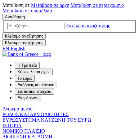
Μετάβαση σε
Μετάβαση σε
αρχή
Μετάβαση σε
περιεχόμενο
Μετάβαση σε
υποσέλιδο
Αναζήτηση
Εκτέλεση αναζήτησης
Κλείσιμο αναζήτησης
Κλείσιμο αναζήτησης
EN
English
Η Τράπεζα
Κύριες λειτουργίες
Το ευρώ
Εκδόσεις και έρευνα
Στατιστικά στοιχεία
Ενημέρωση
Άνοιγμα μενού
ΡΟΛΟΣ ΚΑΙ ΑΡΜΟΔΙΟΤΗΤΕΣ
ΕΥΡΩΣΥΣΤΗΜΑ ΚΑΙ ΖΩΝΗ ΤΟΥ ΕΥΡΩ
ΙΣΤΟΡΙΑ
ΝΟΜΙΚΟ ΠΛΑΙΣΙΟ
ΔΙΟΙΚΗΣΗ ΚΑΙ ΔΟΜΗ