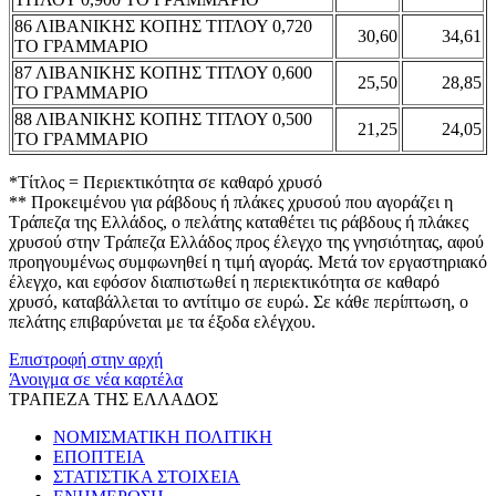
86 ΛΙΒΑΝΙΚΗΣ ΚΟΠΗΣ ΤΙΤΛΟΥ 0,720
30,60
34,61
ΤΟ ΓΡΑΜΜΑΡΙΟ
87 ΛΙΒΑΝΙΚΗΣ ΚΟΠΗΣ ΤΙΤΛΟΥ 0,600
25,50
28,85
ΤΟ ΓΡΑΜΜΑΡΙΟ
88 ΛΙΒΑΝΙΚΗΣ ΚΟΠΗΣ ΤΙΤΛΟΥ 0,500
21,25
24,05
ΤΟ ΓΡΑΜΜΑΡΙΟ
*Τίτλος = Περιεκτικότητα σε καθαρό χρυσό
** Προκειμένου για ράβδους ή πλάκες χρυσού που αγοράζει η
Τράπεζα της Ελλάδος, ο πελάτης καταθέτει τις ράβδους ή πλάκες
χρυσού στην Τράπεζα Ελλάδος προς έλεγχο της γνησιότητας, αφού
προηγουμένως συμφωνηθεί η τιμή αγοράς. Μετά τον εργαστηριακό
έλεγχο, και εφόσον διαπιστωθεί η περιεκτικότητα σε καθαρό
χρυσό, καταβάλλεται το αντίτιμο σε ευρώ. Σε κάθε περίπτωση, ο
πελάτης επιβαρύνεται με τα έξοδα ελέγχου.
Επιστροφή στην αρχή
Άνοιγμα σε νέα καρτέλα
ΤΡΑΠΕΖΑ ΤΗΣ ΕΛΛΑΔΟΣ
ΝΟΜΙΣΜΑΤΙΚΗ ΠΟΛΙΤΙΚΗ
ΕΠΟΠΤΕΙΑ
ΣΤΑΤΙΣΤΙΚΑ ΣΤΟΙΧΕΙΑ