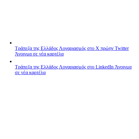
Τράπεζα της Ελλάδος
Λογαριασμός στο X πρώην Twitter
Άνοιγμα σε νέα καρτέλα
Τράπεζα της Ελλάδος
Λογαριασμός στο LinkedIn
Άνοιγμα
σε νέα καρτέλα