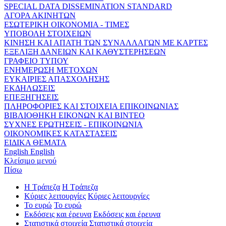
SPECIAL DATA DISSEMINATION STANDARD
ΑΓΟΡΑ ΑΚΙΝΗΤΩΝ
ΕΣΩΤΕΡΙΚΗ ΟΙΚΟΝΟΜΙΑ - ΤΙΜΕΣ
ΥΠΟΒΟΛΗ ΣΤΟΙΧΕΙΩΝ
ΚΙΝΗΣΗ ΚΑΙ ΑΠΑΤΗ ΤΩΝ ΣΥΝΑΛΛΑΓΩΝ ΜΕ ΚΑΡΤΕΣ
ΕΞΕΛΙΞΗ ΔΑΝΕΙΩΝ ΚΑΙ ΚΑΘΥΣΤΕΡΗΣΕΩΝ
ΓΡΑΦΕΙΟ ΤΥΠΟΥ
ΕΝΗΜΕΡΩΣΗ ΜΕΤΟΧΩΝ
ΕΥΚΑΙΡΙΕΣ ΑΠΑΣΧΟΛΗΣΗΣ
ΕΚΔΗΛΩΣΕΙΣ
ΕΠΕΞΗΓΗΣΕΙΣ
ΠΛΗΡΟΦΟΡΙΕΣ ΚΑΙ ΣΤΟΙΧΕΙΑ ΕΠΙΚΟΙΝΩΝΙΑΣ
ΒΙΒΛΙΟΘΗΚΗ ΕΙΚΟΝΩΝ ΚΑΙ ΒΙΝΤΕΟ
ΣΥΧΝΕΣ ΕΡΩΤΗΣΕΙΣ - ΕΠΙΚΟΙΝΩΝΙΑ
ΟΙΚΟΝΟΜΙΚΕΣ ΚΑΤΑΣΤΑΣΕΙΣ
ΕΙΔΙΚΑ ΘΕΜΑΤΑ
English
English
Κλείσιμο μενού
Πίσω
Η Τράπεζα
Η Τράπεζα
Κύριες λειτουργίες
Κύριες λειτουργίες
Το ευρώ
Το ευρώ
Εκδόσεις και έρευνα
Εκδόσεις και έρευνα
Στατιστικά στοιχεία
Στατιστικά στοιχεία