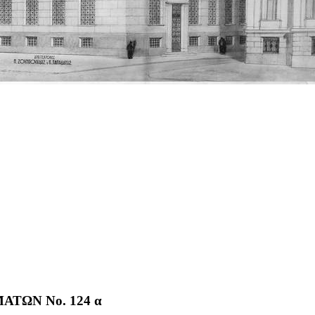
ΤΩΝ No. 124 α