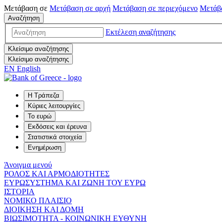
Μετάβαση σε
Μετάβαση σε
αρχή
Μετάβαση σε
περιεχόμενο
Μετάβ
Αναζήτηση
Εκτέλεση αναζήτησης
Κλείσιμο αναζήτησης
Κλείσιμο αναζήτησης
EN
English
Η Τράπεζα
Κύριες λειτουργίες
Το ευρώ
Εκδόσεις και έρευνα
Στατιστικά στοιχεία
Ενημέρωση
Άνοιγμα μενού
ΡΟΛΟΣ ΚΑΙ ΑΡΜΟΔΙΟΤΗΤΕΣ
ΕΥΡΩΣΥΣΤΗΜΑ ΚΑΙ ΖΩΝΗ ΤΟΥ ΕΥΡΩ
ΙΣΤΟΡΙΑ
ΝΟΜΙΚΟ ΠΛΑΙΣΙΟ
ΔΙΟΙΚΗΣΗ ΚΑΙ ΔΟΜΗ
ΒΙΩΣΙΜΟΤΗΤΑ - ΚΟΙΝΩΝΙΚΗ ΕΥΘΥΝΗ