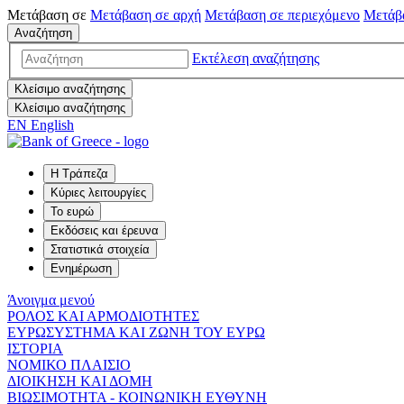
Μετάβαση σε
Μετάβαση σε
αρχή
Μετάβαση σε
περιεχόμενο
Μετάβ
Αναζήτηση
Εκτέλεση αναζήτησης
Κλείσιμο αναζήτησης
Κλείσιμο αναζήτησης
EN
English
Η Τράπεζα
Κύριες λειτουργίες
Το ευρώ
Εκδόσεις και έρευνα
Στατιστικά στοιχεία
Ενημέρωση
Άνοιγμα μενού
ΡΟΛΟΣ ΚΑΙ ΑΡΜΟΔΙΟΤΗΤΕΣ
ΕΥΡΩΣΥΣΤΗΜΑ ΚΑΙ ΖΩΝΗ ΤΟΥ ΕΥΡΩ
ΙΣΤΟΡΙΑ
ΝΟΜΙΚΟ ΠΛΑΙΣΙΟ
ΔΙΟΙΚΗΣΗ ΚΑΙ ΔΟΜΗ
ΒΙΩΣΙΜΟΤΗΤΑ - ΚΟΙΝΩΝΙΚΗ ΕΥΘΥΝΗ