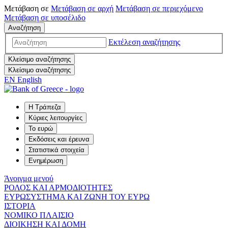
Μετάβαση σε
Μετάβαση σε
αρχή
Μετάβαση σε
περιεχόμενο
Μετάβαση σε
υποσέλιδο
Αναζήτηση
Εκτέλεση αναζήτησης
Κλείσιμο αναζήτησης
Κλείσιμο αναζήτησης
EN
English
Η Τράπεζα
Κύριες λειτουργίες
Το ευρώ
Εκδόσεις και έρευνα
Στατιστικά στοιχεία
Ενημέρωση
Άνοιγμα μενού
ΡΟΛΟΣ ΚΑΙ ΑΡΜΟΔΙΟΤΗΤΕΣ
ΕΥΡΩΣΥΣΤΗΜΑ ΚΑΙ ΖΩΝΗ ΤΟΥ ΕΥΡΩ
ΙΣΤΟΡΙΑ
ΝΟΜΙΚΟ ΠΛΑΙΣΙΟ
ΔΙΟΙΚΗΣΗ ΚΑΙ ΔΟΜΗ