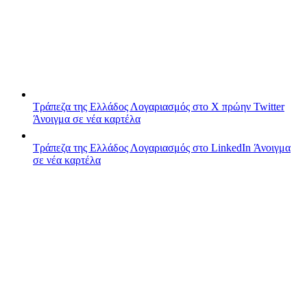
Τράπεζα της Ελλάδος
Λογαριασμός στο X πρώην Twitter
Άνοιγμα σε νέα καρτέλα
Τράπεζα της Ελλάδος
Λογαριασμός στο LinkedIn
Άνοιγμα
σε νέα καρτέλα