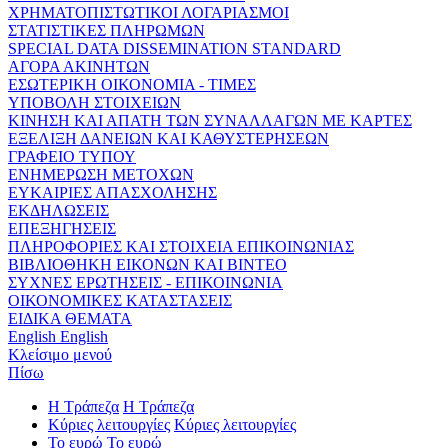
ΧΡΗΜΑΤΟΠΙΣΤΩΤΙΚΟΙ ΛΟΓΑΡΙΑΣΜΟΙ
ΣΤΑΤΙΣΤΙΚΕΣ ΠΛΗΡΩΜΩΝ
SPECIAL DATA DISSEMINATION STANDARD
ΑΓΟΡΑ ΑΚΙΝΗΤΩΝ
ΕΣΩΤΕΡΙΚΗ ΟΙΚΟΝΟΜΙΑ - ΤΙΜΕΣ
ΥΠΟΒΟΛΗ ΣΤΟΙΧΕΙΩΝ
ΚΙΝΗΣΗ ΚΑΙ ΑΠΑΤΗ ΤΩΝ ΣΥΝΑΛΛΑΓΩΝ ΜΕ ΚΑΡΤΕΣ
ΕΞΕΛΙΞΗ ΔΑΝΕΙΩΝ ΚΑΙ ΚΑΘΥΣΤΕΡΗΣΕΩΝ
ΓΡΑΦΕΙΟ ΤΥΠΟΥ
ΕΝΗΜΕΡΩΣΗ ΜΕΤΟΧΩΝ
ΕΥΚΑΙΡΙΕΣ ΑΠΑΣΧΟΛΗΣΗΣ
ΕΚΔΗΛΩΣΕΙΣ
ΕΠΕΞΗΓΗΣΕΙΣ
ΠΛΗΡΟΦΟΡΙΕΣ ΚΑΙ ΣΤΟΙΧΕΙΑ ΕΠΙΚΟΙΝΩΝΙΑΣ
ΒΙΒΛΙΟΘΗΚΗ ΕΙΚΟΝΩΝ ΚΑΙ ΒΙΝΤΕΟ
ΣΥΧΝΕΣ ΕΡΩΤΗΣΕΙΣ - ΕΠΙΚΟΙΝΩΝΙΑ
ΟΙΚΟΝΟΜΙΚΕΣ ΚΑΤΑΣΤΑΣΕΙΣ
ΕΙΔΙΚΑ ΘΕΜΑΤΑ
English
English
Κλείσιμο μενού
Πίσω
Η Τράπεζα
Η Τράπεζα
Κύριες λειτουργίες
Κύριες λειτουργίες
Το ευρώ
Το ευρώ