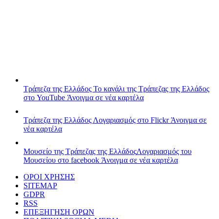
Τράπεζα της Ελλάδος
Το κανάλι της Τράπεζας της Ελλάδος
στο YouTube
Άνοιγμα σε νέα καρτέλα
Τράπεζα της Ελλάδος
Λογαριασμός στο Flickr
Άνοιγμα σε
νέα καρτέλα
Μουσείο της Τράπεζας της Ελλάδος
Λογαριασμός του
Μουσείου στο facebook
Άνοιγμα σε νέα καρτέλα
ΟΡΟΙ ΧΡΗΣΗΣ
SITEMAP
GDPR
RSS
ΕΠΕΞΗΓΗΣΗ ΟΡΩΝ