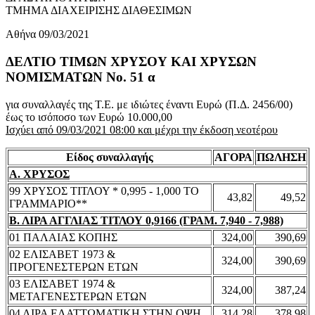
ΤΜΗΜΑ ΔΙΑΧΕΙΡΙΣΗΣ ΔΙΑΘΕΣΙΜΩΝ
Αθήνα 09/03/2021
ΔΕΛΤΙΟ ΤΙΜΩΝ ΧΡΥΣΟΥ ΚΑΙ ΧΡΥΣΩΝ
ΝΟΜΙΣΜΑΤΩΝ No. 51 α
για συναλλαγές της Τ.Ε. με ιδιώτες έναντι Ευρώ (Π.Δ. 2456/00)
έως το ισόποσο των Ευρώ 10.000,00
Ισχύει από 09/03/2021 08:00 και μέχρι την έκδοση νεοτέρου
Είδος συναλλαγής
ΑΓΟΡΑ
ΠΩΛΗΣΗ
Α. ΧΡΥΣΟΣ
99 ΧΡΥΣΟΣ ΤΙΤΛΟΥ * 0,995 - 1,000 ΤΟ
43,82
49,52
ΓΡΑΜΜΑΡΙΟ**
Β. ΛΙΡΑ ΑΓΓΛΙΑΣ ΤΙΤΛΟΥ 0,9166 (ΓΡΑΜ. 7,940 - 7,988)
01 ΠΑΛΑΙΑΣ ΚΟΠΗΣ
324,00
390,69
02 ΕΛΙΣΑΒΕΤ 1973 &
324,00
390,69
ΠΡΟΓΕΝΕΣΤΕΡΩΝ ΕΤΩΝ
03 ΕΛΙΣΑΒΕΤ 1974 &
324,00
387,24
ΜΕΤΑΓΕΝΕΣΤΕΡΩΝ ΕΤΩΝ
04 ΛΙΡΑ ΕΛΑΤΤΩΜΑΤΙΚΗ ΣΤΗΝ ΟΨΗ
314,28
378,98