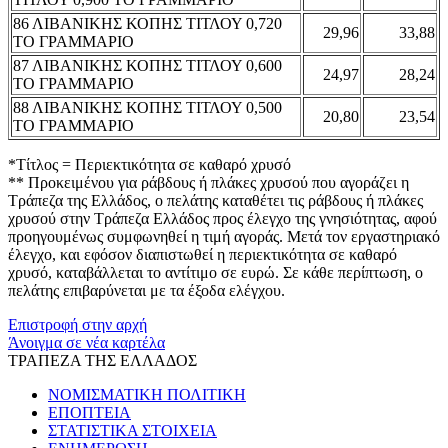
86 ΛΙΒΑΝΙΚΗΣ ΚΟΠΗΣ ΤΙΤΛΟΥ 0,720
29,96
33,88
ΤΟ ΓΡΑΜΜΑΡΙΟ
87 ΛΙΒΑΝΙΚΗΣ ΚΟΠΗΣ ΤΙΤΛΟΥ 0,600
24,97
28,24
ΤΟ ΓΡΑΜΜΑΡΙΟ
88 ΛΙΒΑΝΙΚΗΣ ΚΟΠΗΣ ΤΙΤΛΟΥ 0,500
20,80
23,54
ΤΟ ΓΡΑΜΜΑΡΙΟ
*Τίτλος = Περιεκτικότητα σε καθαρό χρυσό
** Προκειμένου για ράβδους ή πλάκες χρυσού που αγοράζει η
Τράπεζα της Ελλάδος, ο πελάτης καταθέτει τις ράβδους ή πλάκες
χρυσού στην Τράπεζα Ελλάδος προς έλεγχο της γνησιότητας, αφού
προηγουμένως συμφωνηθεί η τιμή αγοράς. Μετά τον εργαστηριακό
έλεγχο, και εφόσον διαπιστωθεί η περιεκτικότητα σε καθαρό
χρυσό, καταβάλλεται το αντίτιμο σε ευρώ. Σε κάθε περίπτωση, ο
πελάτης επιβαρύνεται με τα έξοδα ελέγχου.
Επιστροφή στην αρχή
Άνοιγμα σε νέα καρτέλα
ΤΡΑΠΕΖΑ ΤΗΣ ΕΛΛΑΔΟΣ
ΝΟΜΙΣΜΑΤΙΚΗ ΠΟΛΙΤΙΚΗ
ΕΠΟΠΤΕΙΑ
ΣΤΑΤΙΣΤΙΚΑ ΣΤΟΙΧΕΙΑ