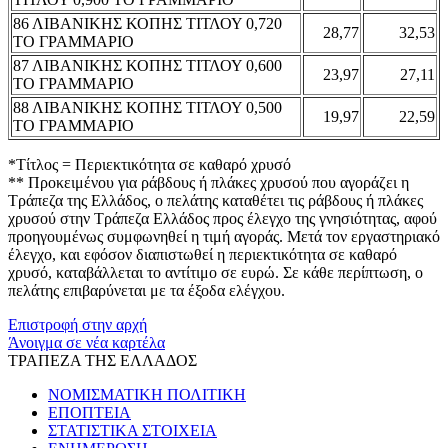
86 ΛΙΒΑΝΙΚΗΣ ΚΟΠΗΣ ΤΙΤΛΟΥ 0,720
28,77
32,53
ΤΟ ΓΡΑΜΜΑΡΙΟ
87 ΛΙΒΑΝΙΚΗΣ ΚΟΠΗΣ ΤΙΤΛΟΥ 0,600
23,97
27,11
ΤΟ ΓΡΑΜΜΑΡΙΟ
88 ΛΙΒΑΝΙΚΗΣ ΚΟΠΗΣ ΤΙΤΛΟΥ 0,500
19,97
22,59
ΤΟ ΓΡΑΜΜΑΡΙΟ
*Τίτλος = Περιεκτικότητα σε καθαρό χρυσό
** Προκειμένου για ράβδους ή πλάκες χρυσού που αγοράζει η
Τράπεζα της Ελλάδος, ο πελάτης καταθέτει τις ράβδους ή πλάκες
χρυσού στην Τράπεζα Ελλάδος προς έλεγχο της γνησιότητας, αφού
προηγουμένως συμφωνηθεί η τιμή αγοράς. Μετά τον εργαστηριακό
έλεγχο, και εφόσον διαπιστωθεί η περιεκτικότητα σε καθαρό
χρυσό, καταβάλλεται το αντίτιμο σε ευρώ. Σε κάθε περίπτωση, ο
πελάτης επιβαρύνεται με τα έξοδα ελέγχου.
Επιστροφή στην αρχή
Άνοιγμα σε νέα καρτέλα
ΤΡΑΠΕΖΑ ΤΗΣ ΕΛΛΑΔΟΣ
ΝΟΜΙΣΜΑΤΙΚΗ ΠΟΛΙΤΙΚΗ
ΕΠΟΠΤΕΙΑ
ΣΤΑΤΙΣΤΙΚΑ ΣΤΟΙΧΕΙΑ