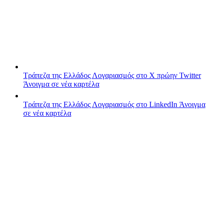
Τράπεζα της Ελλάδος
Λογαριασμός στο X πρώην Twitter
Άνοιγμα σε νέα καρτέλα
Τράπεζα της Ελλάδος
Λογαριασμός στο LinkedIn
Άνοιγμα
σε νέα καρτέλα