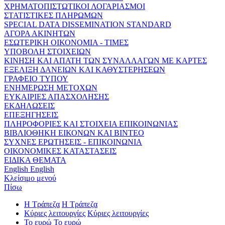
ΧΡΗΜΑΤΟΠΙΣΤΩΤΙΚΟΙ ΛΟΓΑΡΙΑΣΜΟΙ
ΣΤΑΤΙΣΤΙΚΕΣ ΠΛΗΡΩΜΩΝ
SPECIAL DATA DISSEMINATION STANDARD
ΑΓΟΡΑ ΑΚΙΝΗΤΩΝ
ΕΣΩΤΕΡΙΚΗ ΟΙΚΟΝΟΜΙΑ - ΤΙΜΕΣ
ΥΠΟΒΟΛΗ ΣΤΟΙΧΕΙΩΝ
ΚΙΝΗΣΗ ΚΑΙ ΑΠΑΤΗ ΤΩΝ ΣΥΝΑΛΛΑΓΩΝ ΜΕ ΚΑΡΤΕΣ
ΕΞΕΛΙΞΗ ΔΑΝΕΙΩΝ ΚΑΙ ΚΑΘΥΣΤΕΡΗΣΕΩΝ
ΓΡΑΦΕΙΟ ΤΥΠΟΥ
ΕΝΗΜΕΡΩΣΗ ΜΕΤΟΧΩΝ
ΕΥΚΑΙΡΙΕΣ ΑΠΑΣΧΟΛΗΣΗΣ
ΕΚΔΗΛΩΣΕΙΣ
ΕΠΕΞΗΓΗΣΕΙΣ
ΠΛΗΡΟΦΟΡΙΕΣ ΚΑΙ ΣΤΟΙΧΕΙΑ ΕΠΙΚΟΙΝΩΝΙΑΣ
ΒΙΒΛΙΟΘΗΚΗ ΕΙΚΟΝΩΝ ΚΑΙ ΒΙΝΤΕΟ
ΣΥΧΝΕΣ ΕΡΩΤΗΣΕΙΣ - ΕΠΙΚΟΙΝΩΝΙΑ
ΟΙΚΟΝΟΜΙΚΕΣ ΚΑΤΑΣΤΑΣΕΙΣ
ΕΙΔΙΚΑ ΘΕΜΑΤΑ
English
English
Κλείσιμο μενού
Πίσω
Η Τράπεζα
Η Τράπεζα
Κύριες λειτουργίες
Κύριες λειτουργίες
Το ευρώ
Το ευρώ