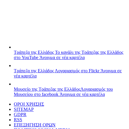
Τράπεζα της Ελλάδος
Το κανάλι της Τράπεζας της Ελλάδος
στο YouTube
Άνοιγμα σε νέα καρτέλα
Τράπεζα της Ελλάδος
Λογαριασμός στο Flickr
Άνοιγμα σε
νέα καρτέλα
Μουσείο της Τράπεζας της Ελλάδος
Λογαριασμός του
Μουσείου στο facebook
Άνοιγμα σε νέα καρτέλα
ΟΡΟΙ ΧΡΗΣΗΣ
SITEMAP
GDPR
RSS
ΕΠΕΞΗΓΗΣΗ ΟΡΩΝ