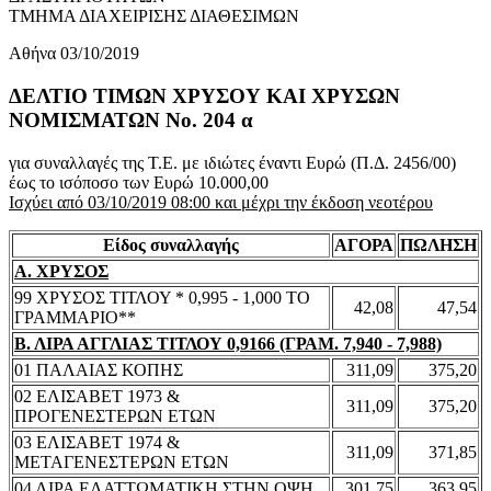
ΤΜΗΜΑ ΔΙΑΧΕΙΡΙΣΗΣ ΔΙΑΘΕΣΙΜΩΝ
Αθήνα 03/10/2019
ΔΕΛΤΙΟ ΤΙΜΩΝ ΧΡΥΣΟΥ ΚΑΙ ΧΡΥΣΩΝ
ΝΟΜΙΣΜΑΤΩΝ No. 204 α
για συναλλαγές της Τ.Ε. με ιδιώτες έναντι Ευρώ (Π.Δ. 2456/00)
έως το ισόποσο των Ευρώ 10.000,00
Ισχύει από 03/10/2019 08:00 και μέχρι την έκδοση νεοτέρου
Είδος συναλλαγής
ΑΓΟΡΑ
ΠΩΛΗΣΗ
Α. ΧΡΥΣΟΣ
99 ΧΡΥΣΟΣ ΤΙΤΛΟΥ * 0,995 - 1,000 ΤΟ
42,08
47,54
ΓΡΑΜΜΑΡΙΟ**
Β. ΛΙΡΑ ΑΓΓΛΙΑΣ ΤΙΤΛΟΥ 0,9166 (ΓΡΑΜ. 7,940 - 7,988)
01 ΠΑΛΑΙΑΣ ΚΟΠΗΣ
311,09
375,20
02 ΕΛΙΣΑΒΕΤ 1973 &
311,09
375,20
ΠΡΟΓΕΝΕΣΤΕΡΩΝ ΕΤΩΝ
03 ΕΛΙΣΑΒΕΤ 1974 &
311,09
371,85
ΜΕΤΑΓΕΝΕΣΤΕΡΩΝ ΕΤΩΝ
04 ΛΙΡΑ ΕΛΑΤΤΩΜΑΤΙΚΗ ΣΤΗΝ ΟΨΗ
301,75
363,95