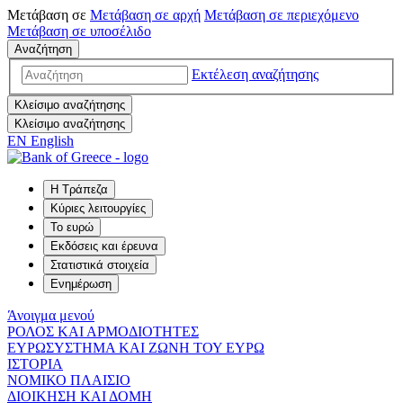
Μετάβαση σε
Μετάβαση σε
αρχή
Μετάβαση σε
περιεχόμενο
Μετάβαση σε
υποσέλιδο
Αναζήτηση
Εκτέλεση αναζήτησης
Κλείσιμο αναζήτησης
Κλείσιμο αναζήτησης
EN
English
Η Τράπεζα
Κύριες λειτουργίες
Το ευρώ
Εκδόσεις και έρευνα
Στατιστικά στοιχεία
Ενημέρωση
Άνοιγμα μενού
ΡΟΛΟΣ ΚΑΙ ΑΡΜΟΔΙΟΤΗΤΕΣ
ΕΥΡΩΣΥΣΤΗΜΑ ΚΑΙ ΖΩΝΗ ΤΟΥ ΕΥΡΩ
ΙΣΤΟΡΙΑ
ΝΟΜΙΚΟ ΠΛΑΙΣΙΟ
ΔΙΟΙΚΗΣΗ ΚΑΙ ΔΟΜΗ