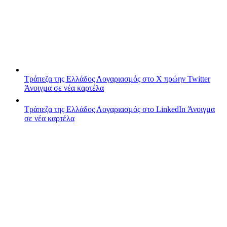
Τράπεζα της Ελλάδος
Λογαριασμός στο X πρώην Twitter
Άνοιγμα σε νέα καρτέλα
Τράπεζα της Ελλάδος
Λογαριασμός στο LinkedIn
Άνοιγμα
σε νέα καρτέλα