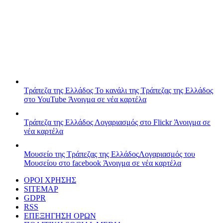
Τράπεζα της Ελλάδος
Το κανάλι της Τράπεζας της Ελλάδος
στο YouTube
Άνοιγμα σε νέα καρτέλα
Τράπεζα της Ελλάδος
Λογαριασμός στο Flickr
Άνοιγμα σε
νέα καρτέλα
Μουσείο της Τράπεζας της Ελλάδος
Λογαριασμός του
Μουσείου στο facebook
Άνοιγμα σε νέα καρτέλα
ΟΡΟΙ ΧΡΗΣΗΣ
SITEMAP
GDPR
RSS
ΕΠΕΞΗΓΗΣΗ ΟΡΩΝ