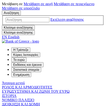
Μετάβαση σε
Μετάβαση σε
αρχή
Μετάβαση σε
περιεχόμενο
Μετάβαση σε
υποσέλιδο
Αναζήτηση
Εκτέλεση αναζήτησης
Κλείσιμο αναζήτησης
Κλείσιμο αναζήτησης
EN
English
Η Τράπεζα
Κύριες λειτουργίες
Το ευρώ
Εκδόσεις και έρευνα
Στατιστικά στοιχεία
Ενημέρωση
Άνοιγμα μενού
ΡΟΛΟΣ ΚΑΙ ΑΡΜΟΔΙΟΤΗΤΕΣ
ΕΥΡΩΣΥΣΤΗΜΑ ΚΑΙ ΖΩΝΗ ΤΟΥ ΕΥΡΩ
ΙΣΤΟΡΙΑ
ΝΟΜΙΚΟ ΠΛΑΙΣΙΟ
ΔΙΟΙΚΗΣΗ ΚΑΙ ΔΟΜΗ