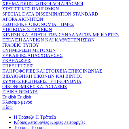
ΧΡΗΜΑΤΟΠΙΣΤΩΤΙΚΟΙ ΛΟΓΑΡΙΑΣΜΟΙ
ΣΤΑΤΙΣΤΙΚΕΣ ΠΛΗΡΩΜΩΝ
SPECIAL DATA DISSEMINATION STANDARD
ΑΓΟΡΑ ΑΚΙΝΗΤΩΝ
ΕΣΩΤΕΡΙΚΗ ΟΙΚΟΝΟΜΙΑ - ΤΙΜΕΣ
ΥΠΟΒΟΛΗ ΣΤΟΙΧΕΙΩΝ
ΚΙΝΗΣΗ ΚΑΙ ΑΠΑΤΗ ΤΩΝ ΣΥΝΑΛΛΑΓΩΝ ΜΕ ΚΑΡΤΕΣ
ΕΞΕΛΙΞΗ ΔΑΝΕΙΩΝ ΚΑΙ ΚΑΘΥΣΤΕΡΗΣΕΩΝ
ΓΡΑΦΕΙΟ ΤΥΠΟΥ
ΕΝΗΜΕΡΩΣΗ ΜΕΤΟΧΩΝ
ΕΥΚΑΙΡΙΕΣ ΑΠΑΣΧΟΛΗΣΗΣ
ΕΚΔΗΛΩΣΕΙΣ
ΕΠΕΞΗΓΗΣΕΙΣ
ΠΛΗΡΟΦΟΡΙΕΣ ΚΑΙ ΣΤΟΙΧΕΙΑ ΕΠΙΚΟΙΝΩΝΙΑΣ
ΒΙΒΛΙΟΘΗΚΗ ΕΙΚΟΝΩΝ ΚΑΙ ΒΙΝΤΕΟ
ΣΥΧΝΕΣ ΕΡΩΤΗΣΕΙΣ - ΕΠΙΚΟΙΝΩΝΙΑ
ΟΙΚΟΝΟΜΙΚΕΣ ΚΑΤΑΣΤΑΣΕΙΣ
ΕΙΔΙΚΑ ΘΕΜΑΤΑ
English
English
Κλείσιμο μενού
Πίσω
Η Τράπεζα
Η Τράπεζα
Κύριες λειτουργίες
Κύριες λειτουργίες
Το ευρώ
Το ευρώ