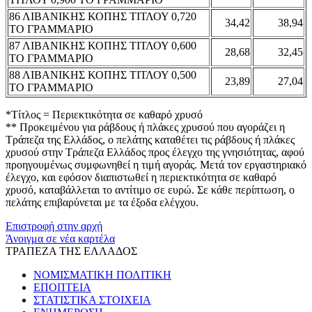
86 ΛΙΒΑΝΙΚΗΣ ΚΟΠΗΣ ΤΙΤΛΟΥ 0,720
34,42
38,94
ΤΟ ΓΡΑΜΜΑΡΙΟ
87 ΛΙΒΑΝΙΚΗΣ ΚΟΠΗΣ ΤΙΤΛΟΥ 0,600
28,68
32,45
ΤΟ ΓΡΑΜΜΑΡΙΟ
88 ΛΙΒΑΝΙΚΗΣ ΚΟΠΗΣ ΤΙΤΛΟΥ 0,500
23,89
27,04
ΤΟ ΓΡΑΜΜΑΡΙΟ
*Τίτλος = Περιεκτικότητα σε καθαρό χρυσό
** Προκειμένου για ράβδους ή πλάκες χρυσού που αγοράζει η
Τράπεζα της Ελλάδος, ο πελάτης καταθέτει τις ράβδους ή πλάκες
χρυσού στην Τράπεζα Ελλάδος προς έλεγχο της γνησιότητας, αφού
προηγουμένως συμφωνηθεί η τιμή αγοράς. Μετά τον εργαστηριακό
έλεγχο, και εφόσον διαπιστωθεί η περιεκτικότητα σε καθαρό
χρυσό, καταβάλλεται το αντίτιμο σε ευρώ. Σε κάθε περίπτωση, ο
πελάτης επιβαρύνεται με τα έξοδα ελέγχου.
Επιστροφή στην αρχή
Άνοιγμα σε νέα καρτέλα
ΤΡΑΠΕΖΑ ΤΗΣ ΕΛΛΑΔΟΣ
ΝΟΜΙΣΜΑΤΙΚΗ ΠΟΛΙΤΙΚΗ
ΕΠΟΠΤΕΙΑ
ΣΤΑΤΙΣΤΙΚΑ ΣΤΟΙΧΕΙΑ