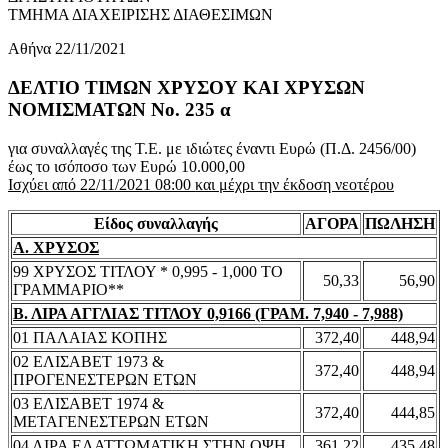
ΤΜΗΜΑ ΔΙΑΧΕΙΡΙΣΗΣ ΔΙΑΘΕΣΙΜΩΝ
Αθήνα 22/11/2021
ΔΕΛΤΙΟ ΤΙΜΩΝ ΧΡΥΣΟΥ ΚΑΙ ΧΡΥΣΩΝ
ΝΟΜΙΣΜΑΤΩΝ No. 235 α
για συναλλαγές της Τ.Ε. με ιδιώτες έναντι Ευρώ (Π.Δ. 2456/00)
έως το ισόποσο των Ευρώ 10.000,00
Ισχύει από 22/11/2021 08:00 και μέχρι την έκδοση νεοτέρου
Είδος συναλλαγής
ΑΓΟΡΑ
ΠΩΛΗΣΗ
Α. ΧΡΥΣΟΣ
99 ΧΡΥΣΟΣ ΤΙΤΛΟΥ * 0,995 - 1,000 ΤΟ
50,33
56,90
ΓΡΑΜΜΑΡΙΟ**
Β. ΛΙΡΑ ΑΓΓΛΙΑΣ ΤΙΤΛΟΥ 0,9166 (ΓΡΑΜ. 7,940 - 7,988)
01 ΠΑΛΑΙΑΣ ΚΟΠΗΣ
372,40
448,94
02 ΕΛΙΣΑΒΕΤ 1973 &
372,40
448,94
ΠΡΟΓΕΝΕΣΤΕΡΩΝ ΕΤΩΝ
03 ΕΛΙΣΑΒΕΤ 1974 &
372,40
444,85
ΜΕΤΑΓΕΝΕΣΤΕΡΩΝ ΕΤΩΝ
04 ΛΙΡΑ ΕΛΑΤΤΩΜΑΤΙΚΗ ΣΤΗΝ ΟΨΗ
361,22
435,48