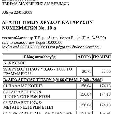
ΤΜΗΜΑ ΔΙΑΧΕΙΡΙΣΗΣ ΔΙΑΘΕΣΙΜΩΝ
Αθήνα 22/01/2009
ΔΕΛΤΙΟ ΤΙΜΩΝ ΧΡΥΣΟΥ ΚΑΙ ΧΡΥΣΩΝ
ΝΟΜΙΣΜΑΤΩΝ No. 10 α
για συναλλαγές της Τ.Ε. με ιδιώτες έναντι Ευρώ (Π.Δ. 2456/00)
έως το ισόποσο των Ευρώ 10.000,00
Ισχύει από 22/01/2009 08:00 και μέχρι την έκδοση νεοτέρου
Είδος συναλλαγής
ΑΓΟΡΑ
ΠΩΛΗΣΗ
Α. ΧΡΥΣΟΣ
99 ΧΡΥΣΟΣ ΤΙΤΛΟΥ * 0,995 - 1,000 ΤΟ
20,75
22,56
ΓΡΑΜΜΑΡΙΟ**
Β. ΛΙΡΑ ΑΓΓΛΙΑΣ ΤΙΤΛΟΥ 0,9166 (ΓΡΑΜ. 7,940 - 7,988)
01 ΠΑΛΑΙΑΣ ΚΟΠΗΣ
156,04
174,13
02 ΕΛΙΣΑΒΕΤ 1973 &
156,04
174,13
ΠΡΟΓΕΝΕΣΤΕΡΩΝ ΕΤΩΝ
03 ΕΛΙΣΑΒΕΤ 1974 &
156,04
174,13
ΜΕΤΑΓΕΝΕΣΤΕΡΩΝ ΕΤΩΝ
04 ΛΙΡΑ ΕΛΑΤΤΩΜΑΤΙΚΗ ΣΤΗΝ ΟΨΗ
151,36
168,91