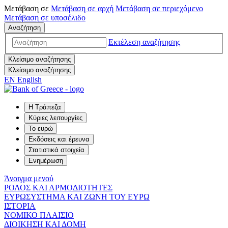
Μετάβαση σε
Μετάβαση σε
αρχή
Μετάβαση σε
περιεχόμενο
Μετάβαση σε
υποσέλιδο
Αναζήτηση
Εκτέλεση αναζήτησης
Κλείσιμο αναζήτησης
Κλείσιμο αναζήτησης
EN
English
Η Τράπεζα
Κύριες λειτουργίες
Το ευρώ
Εκδόσεις και έρευνα
Στατιστικά στοιχεία
Ενημέρωση
Άνοιγμα μενού
ΡΟΛΟΣ ΚΑΙ ΑΡΜΟΔΙΟΤΗΤΕΣ
ΕΥΡΩΣΥΣΤΗΜΑ ΚΑΙ ΖΩΝΗ ΤΟΥ ΕΥΡΩ
ΙΣΤΟΡΙΑ
ΝΟΜΙΚΟ ΠΛΑΙΣΙΟ
ΔΙΟΙΚΗΣΗ ΚΑΙ ΔΟΜΗ