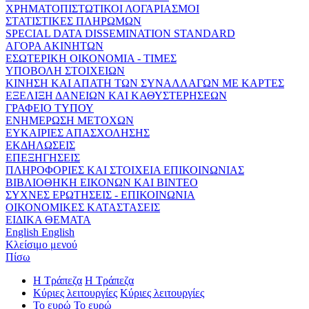
ΧΡΗΜΑΤΟΠΙΣΤΩΤΙΚΟΙ ΛΟΓΑΡΙΑΣΜΟΙ
ΣΤΑΤΙΣΤΙΚΕΣ ΠΛΗΡΩΜΩΝ
SPECIAL DATA DISSEMINATION STANDARD
ΑΓΟΡΑ ΑΚΙΝΗΤΩΝ
ΕΣΩΤΕΡΙΚΗ ΟΙΚΟΝΟΜΙΑ - ΤΙΜΕΣ
ΥΠΟΒΟΛΗ ΣΤΟΙΧΕΙΩΝ
ΚΙΝΗΣΗ ΚΑΙ ΑΠΑΤΗ ΤΩΝ ΣΥΝΑΛΛΑΓΩΝ ΜΕ ΚΑΡΤΕΣ
ΕΞΕΛΙΞΗ ΔΑΝΕΙΩΝ ΚΑΙ ΚΑΘΥΣΤΕΡΗΣΕΩΝ
ΓΡΑΦΕΙΟ ΤΥΠΟΥ
ΕΝΗΜΕΡΩΣΗ ΜΕΤΟΧΩΝ
ΕΥΚΑΙΡΙΕΣ ΑΠΑΣΧΟΛΗΣΗΣ
ΕΚΔΗΛΩΣΕΙΣ
ΕΠΕΞΗΓΗΣΕΙΣ
ΠΛΗΡΟΦΟΡΙΕΣ ΚΑΙ ΣΤΟΙΧΕΙΑ ΕΠΙΚΟΙΝΩΝΙΑΣ
ΒΙΒΛΙΟΘΗΚΗ ΕΙΚΟΝΩΝ ΚΑΙ ΒΙΝΤΕΟ
ΣΥΧΝΕΣ ΕΡΩΤΗΣΕΙΣ - ΕΠΙΚΟΙΝΩΝΙΑ
ΟΙΚΟΝΟΜΙΚΕΣ ΚΑΤΑΣΤΑΣΕΙΣ
ΕΙΔΙΚΑ ΘΕΜΑΤΑ
English
English
Κλείσιμο μενού
Πίσω
Η Τράπεζα
Η Τράπεζα
Κύριες λειτουργίες
Κύριες λειτουργίες
Το ευρώ
Το ευρώ