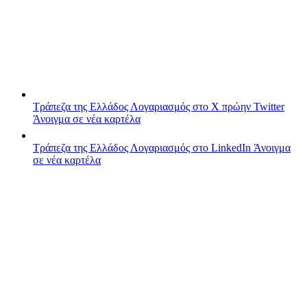
Τράπεζα της Ελλάδος
Λογαριασμός στο X πρώην Twitter
Άνοιγμα σε νέα καρτέλα
Τράπεζα της Ελλάδος
Λογαριασμός στο LinkedIn
Άνοιγμα
σε νέα καρτέλα