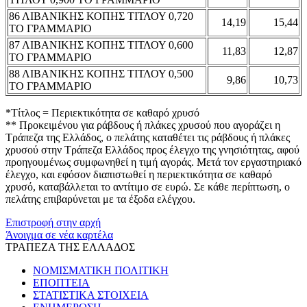
86 ΛΙΒΑΝΙΚΗΣ ΚΟΠΗΣ ΤΙΤΛΟΥ 0,720
14,19
15,44
ΤΟ ΓΡΑΜΜΑΡΙΟ
87 ΛΙΒΑΝΙΚΗΣ ΚΟΠΗΣ ΤΙΤΛΟΥ 0,600
11,83
12,87
ΤΟ ΓΡΑΜΜΑΡΙΟ
88 ΛΙΒΑΝΙΚΗΣ ΚΟΠΗΣ ΤΙΤΛΟΥ 0,500
9,86
10,73
ΤΟ ΓΡΑΜΜΑΡΙΟ
*Τίτλος = Περιεκτικότητα σε καθαρό χρυσό
** Προκειμένου για ράβδους ή πλάκες χρυσού που αγοράζει η
Τράπεζα της Ελλάδος, ο πελάτης καταθέτει τις ράβδους ή πλάκες
χρυσού στην Τράπεζα Ελλάδος προς έλεγχο της γνησιότητας, αφού
προηγουμένως συμφωνηθεί η τιμή αγοράς. Μετά τον εργαστηριακό
έλεγχο, και εφόσον διαπιστωθεί η περιεκτικότητα σε καθαρό
χρυσό, καταβάλλεται το αντίτιμο σε ευρώ. Σε κάθε περίπτωση, ο
πελάτης επιβαρύνεται με τα έξοδα ελέγχου.
Επιστροφή στην αρχή
Άνοιγμα σε νέα καρτέλα
ΤΡΑΠΕΖΑ ΤΗΣ ΕΛΛΑΔΟΣ
ΝΟΜΙΣΜΑΤΙΚΗ ΠΟΛΙΤΙΚΗ
ΕΠΟΠΤΕΙΑ
ΣΤΑΤΙΣΤΙΚΑ ΣΤΟΙΧΕΙΑ