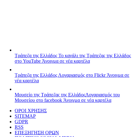
Τράπεζα της Ελλάδος
Το κανάλι της Τράπεζας της Ελλάδος
στο YouTube
Άνοιγμα σε νέα καρτέλα
Τράπεζα της Ελλάδος
Λογαριασμός στο Flickr
Άνοιγμα σε
νέα καρτέλα
Μουσείο της Τράπεζας της Ελλάδος
Λογαριασμός του
Μουσείου στο facebook
Άνοιγμα σε νέα καρτέλα
ΟΡΟΙ ΧΡΗΣΗΣ
SITEMAP
GDPR
RSS
ΕΠΕΞΗΓΗΣΗ ΟΡΩΝ