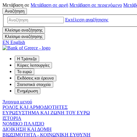
Μετάβαση σε
Μετάβαση σε
αρχή
Μετάβαση σε
περιεχόμενο
Μετάβ
Αναζήτηση
Εκτέλεση αναζήτησης
Κλείσιμο αναζήτησης
Κλείσιμο αναζήτησης
EN
English
Η Τράπεζα
Κύριες λειτουργίες
Το ευρώ
Εκδόσεις και έρευνα
Στατιστικά στοιχεία
Ενημέρωση
Άνοιγμα μενού
ΡΟΛΟΣ ΚΑΙ ΑΡΜΟΔΙΟΤΗΤΕΣ
ΕΥΡΩΣΥΣΤΗΜΑ ΚΑΙ ΖΩΝΗ ΤΟΥ ΕΥΡΩ
ΙΣΤΟΡΙΑ
ΝΟΜΙΚΟ ΠΛΑΙΣΙΟ
ΔΙΟΙΚΗΣΗ ΚΑΙ ΔΟΜΗ
ΒΙΩΣΙΜΟΤΗΤΑ - ΚΟΙΝΩΝΙΚΗ ΕΥΘΥΝΗ