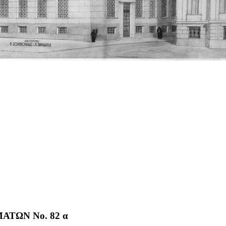
ΤΩΝ No. 82 α