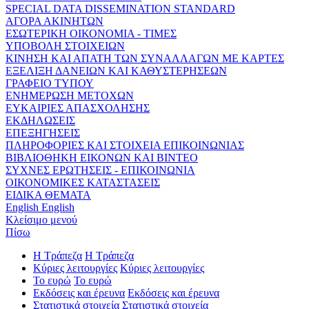
SPECIAL DATA DISSEMINATION STANDARD
ΑΓΟΡΑ ΑΚΙΝΗΤΩΝ
ΕΣΩΤΕΡΙΚΗ ΟΙΚΟΝΟΜΙΑ - ΤΙΜΕΣ
ΥΠΟΒΟΛΗ ΣΤΟΙΧΕΙΩΝ
ΚΙΝΗΣΗ ΚΑΙ ΑΠΑΤΗ ΤΩΝ ΣΥΝΑΛΛΑΓΩΝ ΜΕ ΚΑΡΤΕΣ
ΕΞΕΛΙΞΗ ΔΑΝΕΙΩΝ ΚΑΙ ΚΑΘΥΣΤΕΡΗΣΕΩΝ
ΓΡΑΦΕΙΟ ΤΥΠΟΥ
ΕΝΗΜΕΡΩΣΗ ΜΕΤΟΧΩΝ
ΕΥΚΑΙΡΙΕΣ ΑΠΑΣΧΟΛΗΣΗΣ
ΕΚΔΗΛΩΣΕΙΣ
ΕΠΕΞΗΓΗΣΕΙΣ
ΠΛΗΡΟΦΟΡΙΕΣ ΚΑΙ ΣΤΟΙΧΕΙΑ ΕΠΙΚΟΙΝΩΝΙΑΣ
ΒΙΒΛΙΟΘΗΚΗ ΕΙΚΟΝΩΝ ΚΑΙ ΒΙΝΤΕΟ
ΣΥΧΝΕΣ ΕΡΩΤΗΣΕΙΣ - ΕΠΙΚΟΙΝΩΝΙΑ
ΟΙΚΟΝΟΜΙΚΕΣ ΚΑΤΑΣΤΑΣΕΙΣ
ΕΙΔΙΚΑ ΘΕΜΑΤΑ
English
English
Κλείσιμο μενού
Πίσω
Η Τράπεζα
Η Τράπεζα
Κύριες λειτουργίες
Κύριες λειτουργίες
Το ευρώ
Το ευρώ
Εκδόσεις και έρευνα
Εκδόσεις και έρευνα
Στατιστικά στοιχεία
Στατιστικά στοιχεία