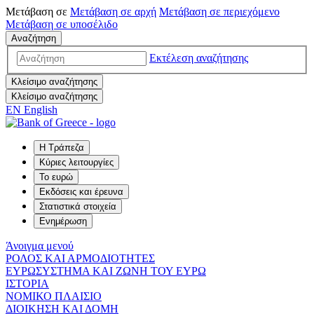
Μετάβαση σε
Μετάβαση σε
αρχή
Μετάβαση σε
περιεχόμενο
Μετάβαση σε
υποσέλιδο
Αναζήτηση
Εκτέλεση αναζήτησης
Κλείσιμο αναζήτησης
Κλείσιμο αναζήτησης
EN
English
Η Τράπεζα
Κύριες λειτουργίες
Το ευρώ
Εκδόσεις και έρευνα
Στατιστικά στοιχεία
Ενημέρωση
Άνοιγμα μενού
ΡΟΛΟΣ ΚΑΙ ΑΡΜΟΔΙΟΤΗΤΕΣ
ΕΥΡΩΣΥΣΤΗΜΑ ΚΑΙ ΖΩΝΗ ΤΟΥ ΕΥΡΩ
ΙΣΤΟΡΙΑ
ΝΟΜΙΚΟ ΠΛΑΙΣΙΟ
ΔΙΟΙΚΗΣΗ ΚΑΙ ΔΟΜΗ