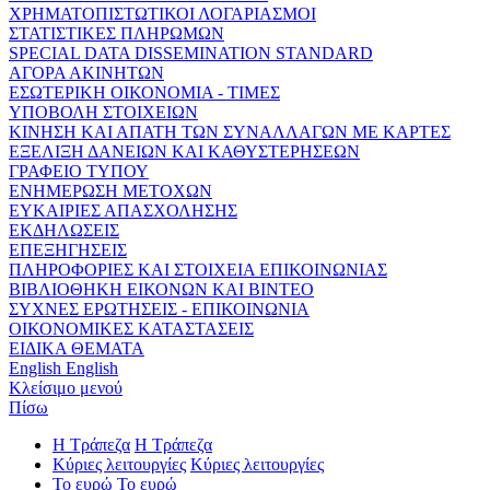
ΧΡΗΜΑΤΟΠΙΣΤΩΤΙΚΟΙ ΛΟΓΑΡΙΑΣΜΟΙ
ΣΤΑΤΙΣΤΙΚΕΣ ΠΛΗΡΩΜΩΝ
SPECIAL DATA DISSEMINATION STANDARD
ΑΓΟΡΑ ΑΚΙΝΗΤΩΝ
ΕΣΩΤΕΡΙΚΗ ΟΙΚΟΝΟΜΙΑ - ΤΙΜΕΣ
ΥΠΟΒΟΛΗ ΣΤΟΙΧΕΙΩΝ
ΚΙΝΗΣΗ ΚΑΙ ΑΠΑΤΗ ΤΩΝ ΣΥΝΑΛΛΑΓΩΝ ΜΕ ΚΑΡΤΕΣ
ΕΞΕΛΙΞΗ ΔΑΝΕΙΩΝ ΚΑΙ ΚΑΘΥΣΤΕΡΗΣΕΩΝ
ΓΡΑΦΕΙΟ ΤΥΠΟΥ
ΕΝΗΜΕΡΩΣΗ ΜΕΤΟΧΩΝ
ΕΥΚΑΙΡΙΕΣ ΑΠΑΣΧΟΛΗΣΗΣ
ΕΚΔΗΛΩΣΕΙΣ
ΕΠΕΞΗΓΗΣΕΙΣ
ΠΛΗΡΟΦΟΡΙΕΣ ΚΑΙ ΣΤΟΙΧΕΙΑ ΕΠΙΚΟΙΝΩΝΙΑΣ
ΒΙΒΛΙΟΘΗΚΗ ΕΙΚΟΝΩΝ ΚΑΙ ΒΙΝΤΕΟ
ΣΥΧΝΕΣ ΕΡΩΤΗΣΕΙΣ - ΕΠΙΚΟΙΝΩΝΙΑ
ΟΙΚΟΝΟΜΙΚΕΣ ΚΑΤΑΣΤΑΣΕΙΣ
ΕΙΔΙΚΑ ΘΕΜΑΤΑ
English
English
Κλείσιμο μενού
Πίσω
Η Τράπεζα
Η Τράπεζα
Κύριες λειτουργίες
Κύριες λειτουργίες
Το ευρώ
Το ευρώ