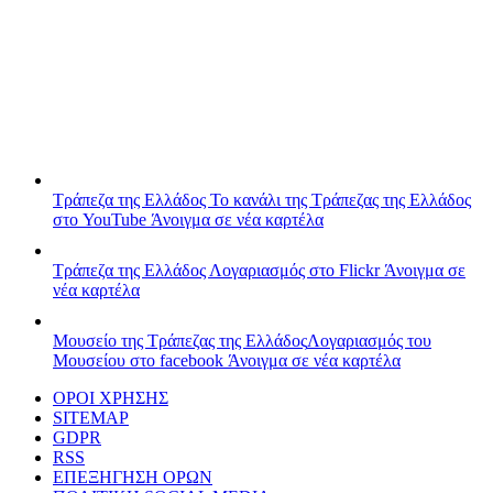
Τράπεζα της Ελλάδος
Το κανάλι της Τράπεζας της Ελλάδος
στο YouTube
Άνοιγμα σε νέα καρτέλα
Τράπεζα της Ελλάδος
Λογαριασμός στο Flickr
Άνοιγμα σε
νέα καρτέλα
Μουσείο της Τράπεζας της Ελλάδος
Λογαριασμός του
Μουσείου στο facebook
Άνοιγμα σε νέα καρτέλα
ΟΡΟΙ ΧΡΗΣΗΣ
SITEMAP
GDPR
RSS
ΕΠΕΞΗΓΗΣΗ ΟΡΩΝ