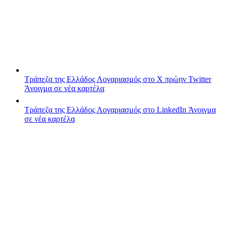
Τράπεζα της Ελλάδος
Λογαριασμός στο X πρώην Twitter
Άνοιγμα σε νέα καρτέλα
Τράπεζα της Ελλάδος
Λογαριασμός στο LinkedIn
Άνοιγμα
σε νέα καρτέλα