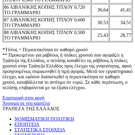
86 ΛΙΒΑΝΙΚΗΣ ΚΟΠΗΣ ΤΙΤΛΟΥ 0,720
36,64
41,41
ΤΟ ΓΡΑΜΜΑΡΙΟ
87 ΛΙΒΑΝΙΚΗΣ ΚΟΠΗΣ ΤΙΤΛΟΥ 0,600
30,53
34,51
ΤΟ ΓΡΑΜΜΑΡΙΟ
88 ΛΙΒΑΝΙΚΗΣ ΚΟΠΗΣ ΤΙΤΛΟΥ 0,500
25,43
28,77
ΤΟ ΓΡΑΜΜΑΡΙΟ
*Τίτλος = Περιεκτικότητα σε καθαρό χρυσό
** Προκειμένου για ράβδους ή πλάκες χρυσού που αγοράζει η
Τράπεζα της Ελλάδος, ο πελάτης καταθέτει τις ράβδους ή πλάκες
χρυσού στην Τράπεζα Ελλάδος προς έλεγχο της γνησιότητας, αφού
προηγουμένως συμφωνηθεί η τιμή αγοράς. Μετά τον εργαστηριακό
έλεγχο, και εφόσον διαπιστωθεί η περιεκτικότητα σε καθαρό
χρυσό, καταβάλλεται το αντίτιμο σε ευρώ. Σε κάθε περίπτωση, ο
πελάτης επιβαρύνεται με τα έξοδα ελέγχου.
Επιστροφή στην αρχή
Άνοιγμα σε νέα καρτέλα
ΤΡΑΠΕΖΑ ΤΗΣ ΕΛΛΑΔΟΣ
ΝΟΜΙΣΜΑΤΙΚΗ ΠΟΛΙΤΙΚΗ
ΕΠΟΠΤΕΙΑ
ΣΤΑΤΙΣΤΙΚΑ ΣΤΟΙΧΕΙΑ