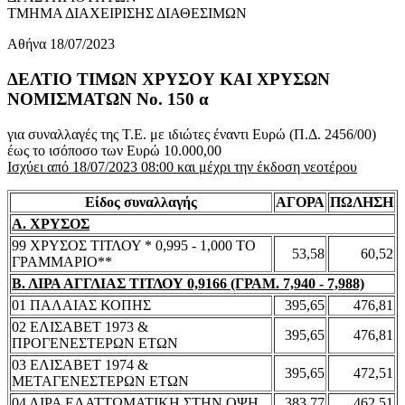
ΤΜΗΜΑ ΔΙΑΧΕΙΡΙΣΗΣ ΔΙΑΘΕΣΙΜΩΝ
Αθήνα 18/07/2023
ΔΕΛΤΙΟ ΤΙΜΩΝ ΧΡΥΣΟΥ ΚΑΙ ΧΡΥΣΩΝ
ΝΟΜΙΣΜΑΤΩΝ No. 150 α
για συναλλαγές της Τ.Ε. με ιδιώτες έναντι Ευρώ (Π.Δ. 2456/00)
έως το ισόποσο των Ευρώ 10.000,00
Ισχύει από 18/07/2023 08:00 και μέχρι την έκδοση νεοτέρου
Είδος συναλλαγής
ΑΓΟΡΑ
ΠΩΛΗΣΗ
Α. ΧΡΥΣΟΣ
99 ΧΡΥΣΟΣ ΤΙΤΛΟΥ * 0,995 - 1,000 ΤΟ
53,58
60,52
ΓΡΑΜΜΑΡΙΟ**
Β. ΛΙΡΑ ΑΓΓΛΙΑΣ ΤΙΤΛΟΥ 0,9166 (ΓΡΑΜ. 7,940 - 7,988)
01 ΠΑΛΑΙΑΣ ΚΟΠΗΣ
395,65
476,81
02 ΕΛΙΣΑΒΕΤ 1973 &
395,65
476,81
ΠΡΟΓΕΝΕΣΤΕΡΩΝ ΕΤΩΝ
03 ΕΛΙΣΑΒΕΤ 1974 &
395,65
472,51
ΜΕΤΑΓΕΝΕΣΤΕΡΩΝ ΕΤΩΝ
04 ΛΙΡΑ ΕΛΑΤΤΩΜΑΤΙΚΗ ΣΤΗΝ ΟΨΗ
383,77
462,51