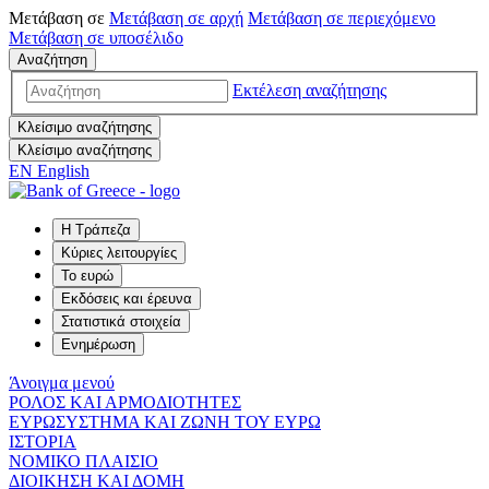
Μετάβαση σε
Μετάβαση σε
αρχή
Μετάβαση σε
περιεχόμενο
Μετάβαση σε
υποσέλιδο
Αναζήτηση
Εκτέλεση αναζήτησης
Κλείσιμο αναζήτησης
Κλείσιμο αναζήτησης
EN
English
Η Τράπεζα
Κύριες λειτουργίες
Το ευρώ
Εκδόσεις και έρευνα
Στατιστικά στοιχεία
Ενημέρωση
Άνοιγμα μενού
ΡΟΛΟΣ ΚΑΙ ΑΡΜΟΔΙΟΤΗΤΕΣ
ΕΥΡΩΣΥΣΤΗΜΑ ΚΑΙ ΖΩΝΗ ΤΟΥ ΕΥΡΩ
ΙΣΤΟΡΙΑ
ΝΟΜΙΚΟ ΠΛΑΙΣΙΟ
ΔΙΟΙΚΗΣΗ ΚΑΙ ΔΟΜΗ