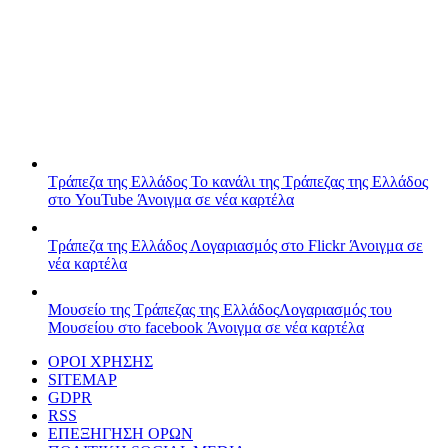
Τράπεζα της Ελλάδος
Το κανάλι της Τράπεζας της Ελλάδος
στο YouTube
Άνοιγμα σε νέα καρτέλα
Τράπεζα της Ελλάδος
Λογαριασμός στο Flickr
Άνοιγμα σε
νέα καρτέλα
Μουσείο της Τράπεζας της Ελλάδος
Λογαριασμός του
Μουσείου στο facebook
Άνοιγμα σε νέα καρτέλα
ΟΡΟΙ ΧΡΗΣΗΣ
SITEMAP
GDPR
RSS
ΕΠΕΞΗΓΗΣΗ ΟΡΩΝ