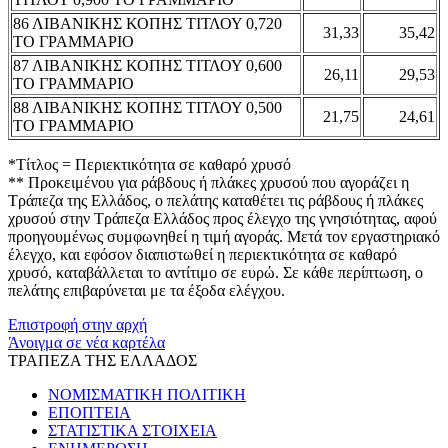
86 ΛΙΒΑΝΙΚΗΣ ΚΟΠΗΣ ΤΙΤΛΟΥ 0,720
31,33
35,42
ΤΟ ΓΡΑΜΜΑΡΙΟ
87 ΛΙΒΑΝΙΚΗΣ ΚΟΠΗΣ ΤΙΤΛΟΥ 0,600
26,11
29,53
ΤΟ ΓΡΑΜΜΑΡΙΟ
88 ΛΙΒΑΝΙΚΗΣ ΚΟΠΗΣ ΤΙΤΛΟΥ 0,500
21,75
24,61
ΤΟ ΓΡΑΜΜΑΡΙΟ
*Τίτλος = Περιεκτικότητα σε καθαρό χρυσό
** Προκειμένου για ράβδους ή πλάκες χρυσού που αγοράζει η
Τράπεζα της Ελλάδος, ο πελάτης καταθέτει τις ράβδους ή πλάκες
χρυσού στην Τράπεζα Ελλάδος προς έλεγχο της γνησιότητας, αφού
προηγουμένως συμφωνηθεί η τιμή αγοράς. Μετά τον εργαστηριακό
έλεγχο, και εφόσον διαπιστωθεί η περιεκτικότητα σε καθαρό
χρυσό, καταβάλλεται το αντίτιμο σε ευρώ. Σε κάθε περίπτωση, ο
πελάτης επιβαρύνεται με τα έξοδα ελέγχου.
Επιστροφή στην αρχή
Άνοιγμα σε νέα καρτέλα
ΤΡΑΠΕΖΑ ΤΗΣ ΕΛΛΑΔΟΣ
ΝΟΜΙΣΜΑΤΙΚΗ ΠΟΛΙΤΙΚΗ
ΕΠΟΠΤΕΙΑ
ΣΤΑΤΙΣΤΙΚΑ ΣΤΟΙΧΕΙΑ