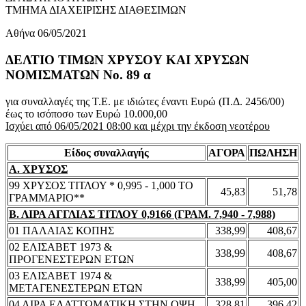
ΤΜΗΜΑ ΔΙΑΧΕΙΡΙΣΗΣ ΔΙΑΘΕΣΙΜΩΝ
Αθήνα 06/05/2021
ΔΕΛΤΙΟ ΤΙΜΩΝ ΧΡΥΣΟΥ ΚΑΙ ΧΡΥΣΩΝ
ΝΟΜΙΣΜΑΤΩΝ No. 89 α
για συναλλαγές της Τ.Ε. με ιδιώτες έναντι Ευρώ (Π.Δ. 2456/00)
έως το ισόποσο των Ευρώ 10.000,00
Ισχύει από 06/05/2021 08:00 και μέχρι την έκδοση νεοτέρου
Είδος συναλλαγής
ΑΓΟΡΑ
ΠΩΛΗΣΗ
Α. ΧΡΥΣΟΣ
99 ΧΡΥΣΟΣ ΤΙΤΛΟΥ * 0,995 - 1,000 ΤΟ
45,83
51,78
ΓΡΑΜΜΑΡΙΟ**
Β. ΛΙΡΑ ΑΓΓΛΙΑΣ ΤΙΤΛΟΥ 0,9166 (ΓΡΑΜ. 7,940 - 7,988)
01 ΠΑΛΑΙΑΣ ΚΟΠΗΣ
338,99
408,67
02 ΕΛΙΣΑΒΕΤ 1973 &
338,99
408,67
ΠΡΟΓΕΝΕΣΤΕΡΩΝ ΕΤΩΝ
03 ΕΛΙΣΑΒΕΤ 1974 &
338,99
405,00
ΜΕΤΑΓΕΝΕΣΤΕΡΩΝ ΕΤΩΝ
04 ΛΙΡΑ ΕΛΑΤΤΩΜΑΤΙΚΗ ΣΤΗΝ ΟΨΗ
328,81
396,42