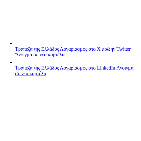
Τράπεζα της Ελλάδος
Λογαριασμός στο X πρώην Twitter
Άνοιγμα σε νέα καρτέλα
Τράπεζα της Ελλάδος
Λογαριασμός στο LinkedIn
Άνοιγμα
σε νέα καρτέλα