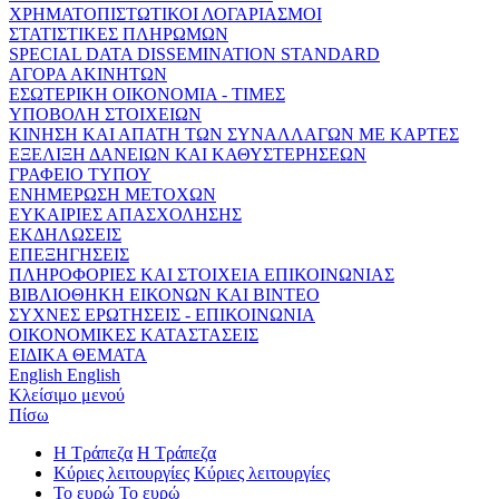
ΧΡΗΜΑΤΟΠΙΣΤΩΤΙΚΟΙ ΛΟΓΑΡΙΑΣΜΟΙ
ΣΤΑΤΙΣΤΙΚΕΣ ΠΛΗΡΩΜΩΝ
SPECIAL DATA DISSEMINATION STANDARD
ΑΓΟΡΑ ΑΚΙΝΗΤΩΝ
ΕΣΩΤΕΡΙΚΗ ΟΙΚΟΝΟΜΙΑ - ΤΙΜΕΣ
ΥΠΟΒΟΛΗ ΣΤΟΙΧΕΙΩΝ
ΚΙΝΗΣΗ ΚΑΙ ΑΠΑΤΗ ΤΩΝ ΣΥΝΑΛΛΑΓΩΝ ΜΕ ΚΑΡΤΕΣ
ΕΞΕΛΙΞΗ ΔΑΝΕΙΩΝ ΚΑΙ ΚΑΘΥΣΤΕΡΗΣΕΩΝ
ΓΡΑΦΕΙΟ ΤΥΠΟΥ
ΕΝΗΜΕΡΩΣΗ ΜΕΤΟΧΩΝ
ΕΥΚΑΙΡΙΕΣ ΑΠΑΣΧΟΛΗΣΗΣ
ΕΚΔΗΛΩΣΕΙΣ
ΕΠΕΞΗΓΗΣΕΙΣ
ΠΛΗΡΟΦΟΡΙΕΣ ΚΑΙ ΣΤΟΙΧΕΙΑ ΕΠΙΚΟΙΝΩΝΙΑΣ
ΒΙΒΛΙΟΘΗΚΗ ΕΙΚΟΝΩΝ ΚΑΙ ΒΙΝΤΕΟ
ΣΥΧΝΕΣ ΕΡΩΤΗΣΕΙΣ - ΕΠΙΚΟΙΝΩΝΙΑ
ΟΙΚΟΝΟΜΙΚΕΣ ΚΑΤΑΣΤΑΣΕΙΣ
ΕΙΔΙΚΑ ΘΕΜΑΤΑ
English
English
Κλείσιμο μενού
Πίσω
Η Τράπεζα
Η Τράπεζα
Κύριες λειτουργίες
Κύριες λειτουργίες
Το ευρώ
Το ευρώ