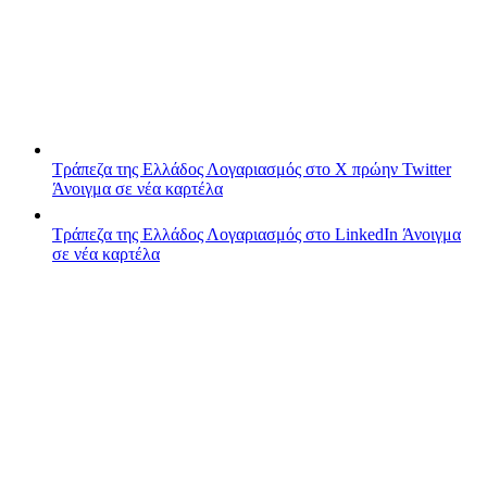
Τράπεζα της Ελλάδος
Λογαριασμός στο X πρώην Twitter
Άνοιγμα σε νέα καρτέλα
Τράπεζα της Ελλάδος
Λογαριασμός στο LinkedIn
Άνοιγμα
σε νέα καρτέλα