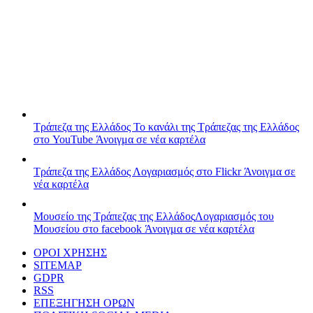
Τράπεζα της Ελλάδος
Το κανάλι της Τράπεζας της Ελλάδος
στο YouTube
Άνοιγμα σε νέα καρτέλα
Τράπεζα της Ελλάδος
Λογαριασμός στο Flickr
Άνοιγμα σε
νέα καρτέλα
Μουσείο της Τράπεζας της Ελλάδος
Λογαριασμός του
Μουσείου στο facebook
Άνοιγμα σε νέα καρτέλα
ΟΡΟΙ ΧΡΗΣΗΣ
SITEMAP
GDPR
RSS
ΕΠΕΞΗΓΗΣΗ ΟΡΩΝ