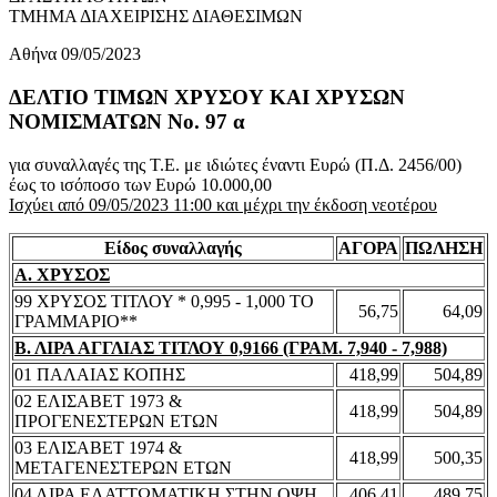
ΤΜΗΜΑ ΔΙΑΧΕΙΡΙΣΗΣ ΔΙΑΘΕΣΙΜΩΝ
Αθήνα 09/05/2023
ΔΕΛΤΙΟ ΤΙΜΩΝ ΧΡΥΣΟΥ ΚΑΙ ΧΡΥΣΩΝ
ΝΟΜΙΣΜΑΤΩΝ No. 97 α
για συναλλαγές της Τ.Ε. με ιδιώτες έναντι Ευρώ (Π.Δ. 2456/00)
έως το ισόποσο των Ευρώ 10.000,00
Ισχύει από 09/05/2023 11:00 και μέχρι την έκδοση νεοτέρου
Είδος συναλλαγής
ΑΓΟΡΑ
ΠΩΛΗΣΗ
Α. ΧΡΥΣΟΣ
99 ΧΡΥΣΟΣ ΤΙΤΛΟΥ * 0,995 - 1,000 ΤΟ
56,75
64,09
ΓΡΑΜΜΑΡΙΟ**
Β. ΛΙΡΑ ΑΓΓΛΙΑΣ ΤΙΤΛΟΥ 0,9166 (ΓΡΑΜ. 7,940 - 7,988)
01 ΠΑΛΑΙΑΣ ΚΟΠΗΣ
418,99
504,89
02 ΕΛΙΣΑΒΕΤ 1973 &
418,99
504,89
ΠΡΟΓΕΝΕΣΤΕΡΩΝ ΕΤΩΝ
03 ΕΛΙΣΑΒΕΤ 1974 &
418,99
500,35
ΜΕΤΑΓΕΝΕΣΤΕΡΩΝ ΕΤΩΝ
04 ΛΙΡΑ ΕΛΑΤΤΩΜΑΤΙΚΗ ΣΤΗΝ ΟΨΗ
406,41
489,75