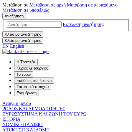
Μετάβαση σε
Μετάβαση σε
αρχή
Μετάβαση σε
περιεχόμενο
Μετάβαση σε
υποσέλιδο
Αναζήτηση
Εκτέλεση αναζήτησης
Κλείσιμο αναζήτησης
Κλείσιμο αναζήτησης
EN
English
Η Τράπεζα
Κύριες λειτουργίες
Το ευρώ
Εκδόσεις και έρευνα
Στατιστικά στοιχεία
Ενημέρωση
Άνοιγμα μενού
ΡΟΛΟΣ ΚΑΙ ΑΡΜΟΔΙΟΤΗΤΕΣ
ΕΥΡΩΣΥΣΤΗΜΑ ΚΑΙ ΖΩΝΗ ΤΟΥ ΕΥΡΩ
ΙΣΤΟΡΙΑ
ΝΟΜΙΚΟ ΠΛΑΙΣΙΟ
ΔΙΟΙΚΗΣΗ ΚΑΙ ΔΟΜΗ