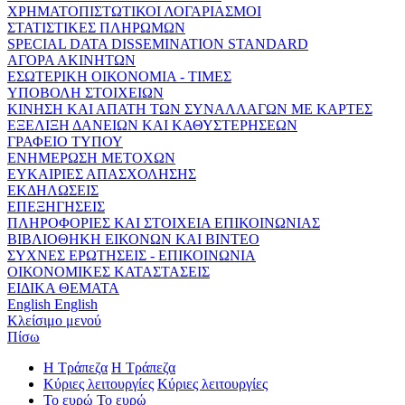
ΧΡΗΜΑΤΟΠΙΣΤΩΤΙΚΟΙ ΛΟΓΑΡΙΑΣΜΟΙ
ΣΤΑΤΙΣΤΙΚΕΣ ΠΛΗΡΩΜΩΝ
SPECIAL DATA DISSEMINATION STANDARD
ΑΓΟΡΑ ΑΚΙΝΗΤΩΝ
ΕΣΩΤΕΡΙΚΗ ΟΙΚΟΝΟΜΙΑ - ΤΙΜΕΣ
ΥΠΟΒΟΛΗ ΣΤΟΙΧΕΙΩΝ
ΚΙΝΗΣΗ ΚΑΙ ΑΠΑΤΗ ΤΩΝ ΣΥΝΑΛΛΑΓΩΝ ΜΕ ΚΑΡΤΕΣ
ΕΞΕΛΙΞΗ ΔΑΝΕΙΩΝ ΚΑΙ ΚΑΘΥΣΤΕΡΗΣΕΩΝ
ΓΡΑΦΕΙΟ ΤΥΠΟΥ
ΕΝΗΜΕΡΩΣΗ ΜΕΤΟΧΩΝ
ΕΥΚΑΙΡΙΕΣ ΑΠΑΣΧΟΛΗΣΗΣ
ΕΚΔΗΛΩΣΕΙΣ
ΕΠΕΞΗΓΗΣΕΙΣ
ΠΛΗΡΟΦΟΡΙΕΣ ΚΑΙ ΣΤΟΙΧΕΙΑ ΕΠΙΚΟΙΝΩΝΙΑΣ
ΒΙΒΛΙΟΘΗΚΗ ΕΙΚΟΝΩΝ ΚΑΙ ΒΙΝΤΕΟ
ΣΥΧΝΕΣ ΕΡΩΤΗΣΕΙΣ - ΕΠΙΚΟΙΝΩΝΙΑ
ΟΙΚΟΝΟΜΙΚΕΣ ΚΑΤΑΣΤΑΣΕΙΣ
ΕΙΔΙΚΑ ΘΕΜΑΤΑ
English
English
Κλείσιμο μενού
Πίσω
Η Τράπεζα
Η Τράπεζα
Κύριες λειτουργίες
Κύριες λειτουργίες
Το ευρώ
Το ευρώ