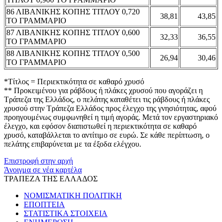
86 ΛΙΒΑΝΙΚΗΣ ΚΟΠΗΣ ΤΙΤΛΟΥ 0,720
38,81
43,85
ΤΟ ΓΡΑΜΜΑΡΙΟ
87 ΛΙΒΑΝΙΚΗΣ ΚΟΠΗΣ ΤΙΤΛΟΥ 0,600
32,33
36,55
ΤΟ ΓΡΑΜΜΑΡΙΟ
88 ΛΙΒΑΝΙΚΗΣ ΚΟΠΗΣ ΤΙΤΛΟΥ 0,500
26,94
30,46
ΤΟ ΓΡΑΜΜΑΡΙΟ
*Τίτλος = Περιεκτικότητα σε καθαρό χρυσό
** Προκειμένου για ράβδους ή πλάκες χρυσού που αγοράζει η
Τράπεζα της Ελλάδος, ο πελάτης καταθέτει τις ράβδους ή πλάκες
χρυσού στην Τράπεζα Ελλάδος προς έλεγχο της γνησιότητας, αφού
προηγουμένως συμφωνηθεί η τιμή αγοράς. Μετά τον εργαστηριακό
έλεγχο, και εφόσον διαπιστωθεί η περιεκτικότητα σε καθαρό
χρυσό, καταβάλλεται το αντίτιμο σε ευρώ. Σε κάθε περίπτωση, ο
πελάτης επιβαρύνεται με τα έξοδα ελέγχου.
Επιστροφή στην αρχή
Άνοιγμα σε νέα καρτέλα
ΤΡΑΠΕΖΑ ΤΗΣ ΕΛΛΑΔΟΣ
ΝΟΜΙΣΜΑΤΙΚΗ ΠΟΛΙΤΙΚΗ
ΕΠΟΠΤΕΙΑ
ΣΤΑΤΙΣΤΙΚΑ ΣΤΟΙΧΕΙΑ