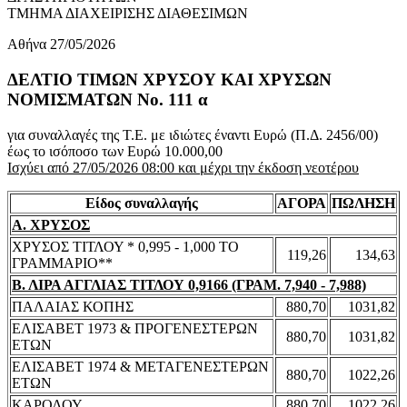
ΤΜΗΜΑ ΔΙΑΧΕΙΡΙΣΗΣ ΔΙΑΘΕΣΙΜΩΝ
Αθήνα 27/05/2026
ΔΕΛΤΙΟ ΤΙΜΩΝ ΧΡΥΣΟΥ ΚΑΙ ΧΡΥΣΩΝ
ΝΟΜΙΣΜΑΤΩΝ No. 111 α
για συναλλαγές της Τ.Ε. με ιδιώτες έναντι Ευρώ (Π.Δ. 2456/00)
έως το ισόποσο των Ευρώ 10.000,00
Ισχύει από 27/05/2026 08:00 και μέχρι την έκδοση νεοτέρου
Είδος συναλλαγής
ΑΓΟΡΑ
ΠΩΛΗΣΗ
Α. ΧΡΥΣΟΣ
ΧΡΥΣΟΣ ΤΙΤΛΟΥ * 0,995 - 1,000 ΤΟ
119,26
134,63
ΓΡΑΜΜΑΡΙΟ**
Β. ΛΙΡΑ ΑΓΓΛΙΑΣ ΤΙΤΛΟΥ 0,9166 (ΓΡΑΜ. 7,940 - 7,988)
ΠΑΛΑΙΑΣ ΚΟΠΗΣ
880,70
1031,82
ΕΛΙΣΑΒΕΤ 1973 & ΠΡΟΓΕΝΕΣΤΕΡΩΝ
880,70
1031,82
ΕΤΩΝ
ΕΛΙΣΑΒΕΤ 1974 & ΜΕΤΑΓΕΝΕΣΤΕΡΩΝ
880,70
1022,26
ΕΤΩΝ
ΚΑΡΟΛΟΥ
880,70
1022,26