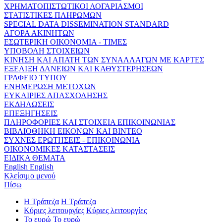
ΧΡΗΜΑΤΟΠΙΣΤΩΤΙΚΟΙ ΛΟΓΑΡΙΑΣΜΟΙ
ΣΤΑΤΙΣΤΙΚΕΣ ΠΛΗΡΩΜΩΝ
SPECIAL DATA DISSEMINATION STANDARD
ΑΓΟΡΑ ΑΚΙΝΗΤΩΝ
ΕΣΩΤΕΡΙΚΗ ΟΙΚΟΝΟΜΙΑ - ΤΙΜΕΣ
ΥΠΟΒΟΛΗ ΣΤΟΙΧΕΙΩΝ
ΚΙΝΗΣΗ ΚΑΙ ΑΠΑΤΗ ΤΩΝ ΣΥΝΑΛΛΑΓΩΝ ΜΕ ΚΑΡΤΕΣ
ΕΞΕΛΙΞΗ ΔΑΝΕΙΩΝ ΚΑΙ ΚΑΘΥΣΤΕΡΗΣΕΩΝ
ΓΡΑΦΕΙΟ ΤΥΠΟΥ
ΕΝΗΜΕΡΩΣΗ ΜΕΤΟΧΩΝ
ΕΥΚΑΙΡΙΕΣ ΑΠΑΣΧΟΛΗΣΗΣ
ΕΚΔΗΛΩΣΕΙΣ
ΕΠΕΞΗΓΗΣΕΙΣ
ΠΛΗΡΟΦΟΡΙΕΣ ΚΑΙ ΣΤΟΙΧΕΙΑ ΕΠΙΚΟΙΝΩΝΙΑΣ
ΒΙΒΛΙΟΘΗΚΗ ΕΙΚΟΝΩΝ ΚΑΙ ΒΙΝΤΕΟ
ΣΥΧΝΕΣ ΕΡΩΤΗΣΕΙΣ - ΕΠΙΚΟΙΝΩΝΙΑ
ΟΙΚΟΝΟΜΙΚΕΣ ΚΑΤΑΣΤΑΣΕΙΣ
ΕΙΔΙΚΑ ΘΕΜΑΤΑ
English
English
Κλείσιμο μενού
Πίσω
Η Τράπεζα
Η Τράπεζα
Κύριες λειτουργίες
Κύριες λειτουργίες
Το ευρώ
Το ευρώ