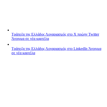
Τράπεζα της Ελλάδος
Λογαριασμός στο X πρώην Twitter
Άνοιγμα σε νέα καρτέλα
Τράπεζα της Ελλάδος
Λογαριασμός στο LinkedIn
Άνοιγμα
σε νέα καρτέλα