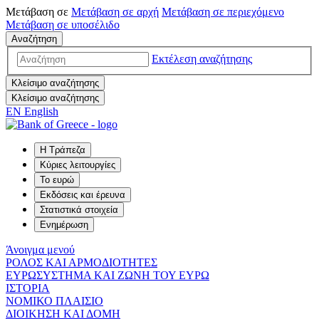
Μετάβαση σε
Μετάβαση σε
αρχή
Μετάβαση σε
περιεχόμενο
Μετάβαση σε
υποσέλιδο
Αναζήτηση
Εκτέλεση αναζήτησης
Κλείσιμο αναζήτησης
Κλείσιμο αναζήτησης
EN
English
Η Τράπεζα
Κύριες λειτουργίες
Το ευρώ
Εκδόσεις και έρευνα
Στατιστικά στοιχεία
Ενημέρωση
Άνοιγμα μενού
ΡΟΛΟΣ ΚΑΙ ΑΡΜΟΔΙΟΤΗΤΕΣ
ΕΥΡΩΣΥΣΤΗΜΑ ΚΑΙ ΖΩΝΗ ΤΟΥ ΕΥΡΩ
ΙΣΤΟΡΙΑ
ΝΟΜΙΚΟ ΠΛΑΙΣΙΟ
ΔΙΟΙΚΗΣΗ ΚΑΙ ΔΟΜΗ