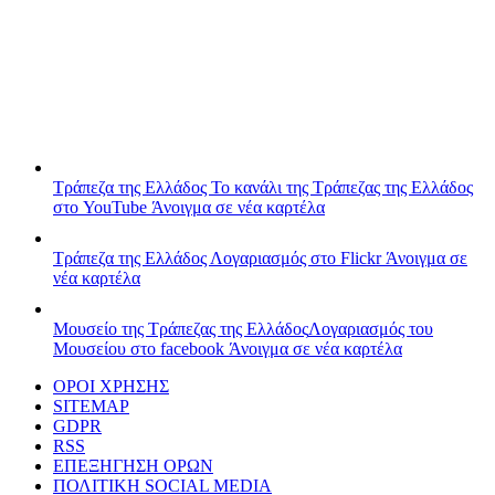
Τράπεζα της Ελλάδος
Το κανάλι της Τράπεζας της Ελλάδος
στο YouTube
Άνοιγμα σε νέα καρτέλα
Τράπεζα της Ελλάδος
Λογαριασμός στο Flickr
Άνοιγμα σε
νέα καρτέλα
Μουσείο της Τράπεζας της Ελλάδος
Λογαριασμός του
Μουσείου στο facebook
Άνοιγμα σε νέα καρτέλα
ΟΡΟΙ ΧΡΗΣΗΣ
SITEMAP
GDPR
RSS
ΕΠΕΞΗΓΗΣΗ ΟΡΩΝ
ΠΟΛΙΤΙΚΗ SOCIAL MEDIA