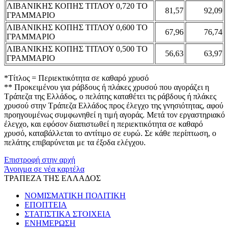
ΛΙΒΑΝΙΚΗΣ ΚΟΠΗΣ ΤΙΤΛΟΥ 0,720 ΤΟ
81,57
92,09
ΓΡΑΜΜΑΡΙΟ
ΛΙΒΑΝΙΚΗΣ ΚΟΠΗΣ ΤΙΤΛΟΥ 0,600 ΤΟ
67,96
76,74
ΓΡΑΜΜΑΡΙΟ
ΛΙΒΑΝΙΚΗΣ ΚΟΠΗΣ ΤΙΤΛΟΥ 0,500 ΤΟ
56,63
63,97
ΓΡΑΜΜΑΡΙΟ
*Τίτλος = Περιεκτικότητα σε καθαρό χρυσό
** Προκειμένου για ράβδους ή πλάκες χρυσού που αγοράζει η
Τράπεζα της Ελλάδος, ο πελάτης καταθέτει τις ράβδους ή πλάκες
χρυσού στην Τράπεζα Ελλάδος προς έλεγχο της γνησιότητας, αφού
προηγουμένως συμφωνηθεί η τιμή αγοράς. Μετά τον εργαστηριακό
έλεγχο, και εφόσον διαπιστωθεί η περιεκτικότητα σε καθαρό
χρυσό, καταβάλλεται το αντίτιμο σε ευρώ. Σε κάθε περίπτωση, ο
πελάτης επιβαρύνεται με τα έξοδα ελέγχου.
Επιστροφή στην αρχή
Άνοιγμα σε νέα καρτέλα
ΤΡΑΠΕΖΑ ΤΗΣ ΕΛΛΑΔΟΣ
ΝΟΜΙΣΜΑΤΙΚΗ ΠΟΛΙΤΙΚΗ
ΕΠΟΠΤΕΙΑ
ΣΤΑΤΙΣΤΙΚΑ ΣΤΟΙΧΕΙΑ
ΕΝΗΜΕΡΩΣΗ