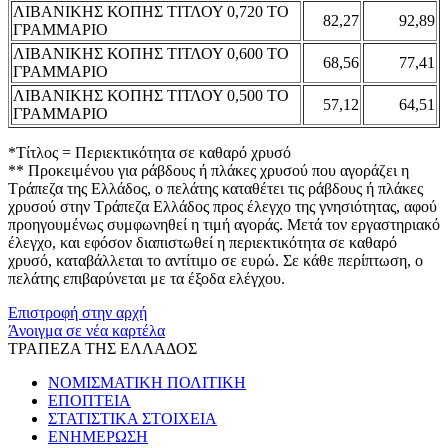
ΛΙΒΑΝΙΚΗΣ ΚΟΠΗΣ ΤΙΤΛΟΥ 0,720 ΤΟ
82,27
92,89
ΓΡΑΜΜΑΡΙΟ
ΛΙΒΑΝΙΚΗΣ ΚΟΠΗΣ ΤΙΤΛΟΥ 0,600 ΤΟ
68,56
77,41
ΓΡΑΜΜΑΡΙΟ
ΛΙΒΑΝΙΚΗΣ ΚΟΠΗΣ ΤΙΤΛΟΥ 0,500 ΤΟ
57,12
64,51
ΓΡΑΜΜΑΡΙΟ
*Τίτλος = Περιεκτικότητα σε καθαρό χρυσό
** Προκειμένου για ράβδους ή πλάκες χρυσού που αγοράζει η
Τράπεζα της Ελλάδος, ο πελάτης καταθέτει τις ράβδους ή πλάκες
χρυσού στην Τράπεζα Ελλάδος προς έλεγχο της γνησιότητας, αφού
προηγουμένως συμφωνηθεί η τιμή αγοράς. Μετά τον εργαστηριακό
έλεγχο, και εφόσον διαπιστωθεί η περιεκτικότητα σε καθαρό
χρυσό, καταβάλλεται το αντίτιμο σε ευρώ. Σε κάθε περίπτωση, ο
πελάτης επιβαρύνεται με τα έξοδα ελέγχου.
Επιστροφή στην αρχή
Άνοιγμα σε νέα καρτέλα
ΤΡΑΠΕΖΑ ΤΗΣ ΕΛΛΑΔΟΣ
ΝΟΜΙΣΜΑΤΙΚΗ ΠΟΛΙΤΙΚΗ
ΕΠΟΠΤΕΙΑ
ΣΤΑΤΙΣΤΙΚΑ ΣΤΟΙΧΕΙΑ
ΕΝΗΜΕΡΩΣΗ