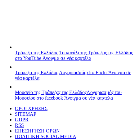
Τράπεζα της Ελλάδος
Το κανάλι της Τράπεζας της Ελλάδος
στο YouTube
Άνοιγμα σε νέα καρτέλα
Τράπεζα της Ελλάδος
Λογαριασμός στο Flickr
Άνοιγμα σε
νέα καρτέλα
Μουσείο της Τράπεζας της Ελλάδος
Λογαριασμός του
Μουσείου στο facebook
Άνοιγμα σε νέα καρτέλα
ΟΡΟΙ ΧΡΗΣΗΣ
SITEMAP
GDPR
RSS
ΕΠΕΞΗΓΗΣΗ ΟΡΩΝ
ΠΟΛΙΤΙΚΗ SOCIAL MEDIA