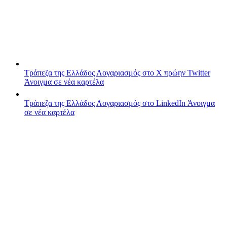
Τράπεζα της Ελλάδος
Λογαριασμός στο X πρώην Twitter
Άνοιγμα σε νέα καρτέλα
Τράπεζα της Ελλάδος
Λογαριασμός στο LinkedIn
Άνοιγμα
σε νέα καρτέλα