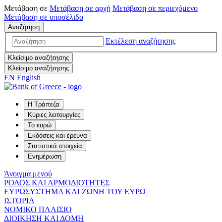
Μετάβαση σε
Μετάβαση σε
αρχή
Μετάβαση σε
περιεχόμενο
Μετάβαση σε
υποσέλιδο
Αναζήτηση
Εκτέλεση αναζήτησης
Κλείσιμο αναζήτησης
Κλείσιμο αναζήτησης
EN
English
Η Τράπεζα
Κύριες λειτουργίες
Το ευρώ
Εκδόσεις και έρευνα
Στατιστικά στοιχεία
Ενημέρωση
Άνοιγμα μενού
ΡΟΛΟΣ ΚΑΙ ΑΡΜΟΔΙΟΤΗΤΕΣ
ΕΥΡΩΣΥΣΤΗΜΑ ΚΑΙ ΖΩΝΗ ΤΟΥ ΕΥΡΩ
ΙΣΤΟΡΙΑ
ΝΟΜΙΚΟ ΠΛΑΙΣΙΟ
ΔΙΟΙΚΗΣΗ ΚΑΙ ΔΟΜΗ