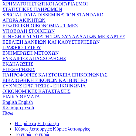
ΧΡΗΜΑΤΟΠΙΣΤΩΤΙΚΟΙ ΛΟΓΑΡΙΑΣΜΟΙ
ΣΤΑΤΙΣΤΙΚΕΣ ΠΛΗΡΩΜΩΝ
SPECIAL DATA DISSEMINATION STANDARD
ΑΓΟΡΑ ΑΚΙΝΗΤΩΝ
ΕΣΩΤΕΡΙΚΗ ΟΙΚΟΝΟΜΙΑ - ΤΙΜΕΣ
ΥΠΟΒΟΛΗ ΣΤΟΙΧΕΙΩΝ
ΚΙΝΗΣΗ ΚΑΙ ΑΠΑΤΗ ΤΩΝ ΣΥΝΑΛΛΑΓΩΝ ΜΕ ΚΑΡΤΕΣ
ΕΞΕΛΙΞΗ ΔΑΝΕΙΩΝ ΚΑΙ ΚΑΘΥΣΤΕΡΗΣΕΩΝ
ΓΡΑΦΕΙΟ ΤΥΠΟΥ
ΕΝΗΜΕΡΩΣΗ ΜΕΤΟΧΩΝ
ΕΥΚΑΙΡΙΕΣ ΑΠΑΣΧΟΛΗΣΗΣ
ΕΚΔΗΛΩΣΕΙΣ
ΕΠΕΞΗΓΗΣΕΙΣ
ΠΛΗΡΟΦΟΡΙΕΣ ΚΑΙ ΣΤΟΙΧΕΙΑ ΕΠΙΚΟΙΝΩΝΙΑΣ
ΒΙΒΛΙΟΘΗΚΗ ΕΙΚΟΝΩΝ ΚΑΙ ΒΙΝΤΕΟ
ΣΥΧΝΕΣ ΕΡΩΤΗΣΕΙΣ - ΕΠΙΚΟΙΝΩΝΙΑ
ΟΙΚΟΝΟΜΙΚΕΣ ΚΑΤΑΣΤΑΣΕΙΣ
ΕΙΔΙΚΑ ΘΕΜΑΤΑ
English
English
Κλείσιμο μενού
Πίσω
Η Τράπεζα
Η Τράπεζα
Κύριες λειτουργίες
Κύριες λειτουργίες
Το ευρώ
Το ευρώ