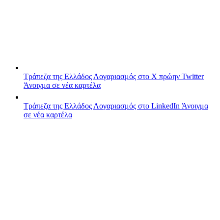
Τράπεζα της Ελλάδος
Λογαριασμός στο X πρώην Twitter
Άνοιγμα σε νέα καρτέλα
Τράπεζα της Ελλάδος
Λογαριασμός στο LinkedIn
Άνοιγμα
σε νέα καρτέλα