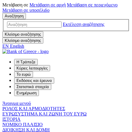
Μετάβαση σε
Μετάβαση σε
αρχή
Μετάβαση σε
περιεχόμενο
Μετάβαση σε
υποσέλιδο
Αναζήτηση
Εκτέλεση αναζήτησης
Κλείσιμο αναζήτησης
Κλείσιμο αναζήτησης
EN
English
Η Τράπεζα
Κύριες λειτουργίες
Το ευρώ
Εκδόσεις και έρευνα
Στατιστικά στοιχεία
Ενημέρωση
Άνοιγμα μενού
ΡΟΛΟΣ ΚΑΙ ΑΡΜΟΔΙΟΤΗΤΕΣ
ΕΥΡΩΣΥΣΤΗΜΑ ΚΑΙ ΖΩΝΗ ΤΟΥ ΕΥΡΩ
ΙΣΤΟΡΙΑ
ΝΟΜΙΚΟ ΠΛΑΙΣΙΟ
ΔΙΟΙΚΗΣΗ ΚΑΙ ΔΟΜΗ