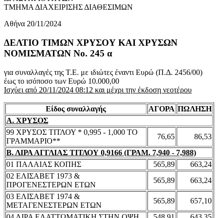
ΤΜΗΜΑ ΔΙΑΧΕΙΡΙΣΗΣ ΔΙΑΘΕΣΙΜΩΝ
Αθήνα 20/11/2024
ΔΕΛΤΙΟ ΤΙΜΩΝ ΧΡΥΣΟΥ ΚΑΙ ΧΡΥΣΩΝ
ΝΟΜΙΣΜΑΤΩΝ No. 245 α
για συναλλαγές της Τ.Ε. με ιδιώτες έναντι Ευρώ (Π.Δ. 2456/00)
έως το ισόποσο των Ευρώ 10.000,00
Ισχύει από 20/11/2024 08:12 και μέχρι την έκδοση νεοτέρου
Είδος συναλλαγής
ΑΓΟΡΑ
ΠΩΛΗΣΗ
Α. ΧΡΥΣΟΣ
99 ΧΡΥΣΟΣ ΤΙΤΛΟΥ * 0,995 - 1,000 ΤΟ
76,65
86,53
ΓΡΑΜΜΑΡΙΟ**
Β. ΛΙΡΑ ΑΓΓΛΙΑΣ ΤΙΤΛΟΥ 0,9166 (ΓΡΑΜ. 7,940 - 7,988)
01 ΠΑΛΑΙΑΣ ΚΟΠΗΣ
565,89
663,24
02 ΕΛΙΣΑΒΕΤ 1973 &
565,89
663,24
ΠΡΟΓΕΝΕΣΤΕΡΩΝ ΕΤΩΝ
03 ΕΛΙΣΑΒΕΤ 1974 &
565,89
657,10
ΜΕΤΑΓΕΝΕΣΤΕΡΩΝ ΕΤΩΝ
04 ΛΙΡΑ ΕΛΑΤΤΩΜΑΤΙΚΗ ΣΤΗΝ ΟΨΗ
548,91
643,35