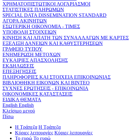
ΧΡΗΜΑΤΟΠΙΣΤΩΤΙΚΟΙ ΛΟΓΑΡΙΑΣΜΟΙ
ΣΤΑΤΙΣΤΙΚΕΣ ΠΛΗΡΩΜΩΝ
SPECIAL DATA DISSEMINATION STANDARD
ΑΓΟΡΑ ΑΚΙΝΗΤΩΝ
ΕΣΩΤΕΡΙΚΗ ΟΙΚΟΝΟΜΙΑ - ΤΙΜΕΣ
ΥΠΟΒΟΛΗ ΣΤΟΙΧΕΙΩΝ
ΚΙΝΗΣΗ ΚΑΙ ΑΠΑΤΗ ΤΩΝ ΣΥΝΑΛΛΑΓΩΝ ΜΕ ΚΑΡΤΕΣ
ΕΞΕΛΙΞΗ ΔΑΝΕΙΩΝ ΚΑΙ ΚΑΘΥΣΤΕΡΗΣΕΩΝ
ΓΡΑΦΕΙΟ ΤΥΠΟΥ
ΕΝΗΜΕΡΩΣΗ ΜΕΤΟΧΩΝ
ΕΥΚΑΙΡΙΕΣ ΑΠΑΣΧΟΛΗΣΗΣ
ΕΚΔΗΛΩΣΕΙΣ
ΕΠΕΞΗΓΗΣΕΙΣ
ΠΛΗΡΟΦΟΡΙΕΣ ΚΑΙ ΣΤΟΙΧΕΙΑ ΕΠΙΚΟΙΝΩΝΙΑΣ
ΒΙΒΛΙΟΘΗΚΗ ΕΙΚΟΝΩΝ ΚΑΙ ΒΙΝΤΕΟ
ΣΥΧΝΕΣ ΕΡΩΤΗΣΕΙΣ - ΕΠΙΚΟΙΝΩΝΙΑ
ΟΙΚΟΝΟΜΙΚΕΣ ΚΑΤΑΣΤΑΣΕΙΣ
ΕΙΔΙΚΑ ΘΕΜΑΤΑ
English
English
Κλείσιμο μενού
Πίσω
Η Τράπεζα
Η Τράπεζα
Κύριες λειτουργίες
Κύριες λειτουργίες
Το ευρώ
Το ευρώ