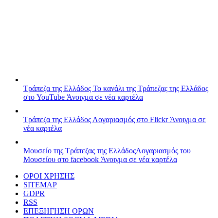
Τράπεζα της Ελλάδος
Το κανάλι της Τράπεζας της Ελλάδος
στο YouTube
Άνοιγμα σε νέα καρτέλα
Τράπεζα της Ελλάδος
Λογαριασμός στο Flickr
Άνοιγμα σε
νέα καρτέλα
Μουσείο της Τράπεζας της Ελλάδος
Λογαριασμός του
Μουσείου στο facebook
Άνοιγμα σε νέα καρτέλα
ΟΡΟΙ ΧΡΗΣΗΣ
SITEMAP
GDPR
RSS
ΕΠΕΞΗΓΗΣΗ ΟΡΩΝ