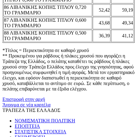
86 ΛΙΒΑΝΙΚΗΣ ΚΟΠΗΣ ΤΙΤΛΟΥ 0,720
52,42
59,19
ΤΟ ΓΡΑΜΜΑΡΙΟ
87 ΛΙΒΑΝΙΚΗΣ ΚΟΠΗΣ ΤΙΤΛΟΥ 0,600
43,68
49,34
ΤΟ ΓΡΑΜΜΑΡΙΟ
88 ΛΙΒΑΝΙΚΗΣ ΚΟΠΗΣ ΤΙΤΛΟΥ 0,500
36,39
41,12
ΤΟ ΓΡΑΜΜΑΡΙΟ
*Τίτλος = Περιεκτικότητα σε καθαρό χρυσό
** Προκειμένου για ράβδους ή πλάκες χρυσού που αγοράζει η
Τράπεζα της Ελλάδος, ο πελάτης καταθέτει τις ράβδους ή πλάκες
χρυσού στην Τράπεζα Ελλάδος προς έλεγχο της γνησιότητας, αφού
προηγουμένως συμφωνηθεί η τιμή αγοράς. Μετά τον εργαστηριακό
έλεγχο, και εφόσον διαπιστωθεί η περιεκτικότητα σε καθαρό
χρυσό, καταβάλλεται το αντίτιμο σε ευρώ. Σε κάθε περίπτωση, ο
πελάτης επιβαρύνεται με τα έξοδα ελέγχου.
Επιστροφή στην αρχή
Άνοιγμα σε νέα καρτέλα
ΤΡΑΠΕΖΑ ΤΗΣ ΕΛΛΑΔΟΣ
ΝΟΜΙΣΜΑΤΙΚΗ ΠΟΛΙΤΙΚΗ
ΕΠΟΠΤΕΙΑ
ΣΤΑΤΙΣΤΙΚΑ ΣΤΟΙΧΕΙΑ