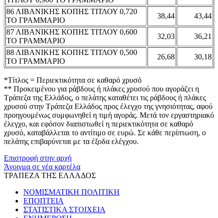
86 ΛΙΒΑΝΙΚΗΣ ΚΟΠΗΣ ΤΙΤΛΟΥ 0,720
38,44
43,44
ΤΟ ΓΡΑΜΜΑΡΙΟ
87 ΛΙΒΑΝΙΚΗΣ ΚΟΠΗΣ ΤΙΤΛΟΥ 0,600
32,03
36,21
ΤΟ ΓΡΑΜΜΑΡΙΟ
88 ΛΙΒΑΝΙΚΗΣ ΚΟΠΗΣ ΤΙΤΛΟΥ 0,500
26,68
30,18
ΤΟ ΓΡΑΜΜΑΡΙΟ
*Τίτλος = Περιεκτικότητα σε καθαρό χρυσό
** Προκειμένου για ράβδους ή πλάκες χρυσού που αγοράζει η
Τράπεζα της Ελλάδος, ο πελάτης καταθέτει τις ράβδους ή πλάκες
χρυσού στην Τράπεζα Ελλάδος προς έλεγχο της γνησιότητας, αφού
προηγουμένως συμφωνηθεί η τιμή αγοράς. Μετά τον εργαστηριακό
έλεγχο, και εφόσον διαπιστωθεί η περιεκτικότητα σε καθαρό
χρυσό, καταβάλλεται το αντίτιμο σε ευρώ. Σε κάθε περίπτωση, ο
πελάτης επιβαρύνεται με τα έξοδα ελέγχου.
Επιστροφή στην αρχή
Άνοιγμα σε νέα καρτέλα
ΤΡΑΠΕΖΑ ΤΗΣ ΕΛΛΑΔΟΣ
ΝΟΜΙΣΜΑΤΙΚΗ ΠΟΛΙΤΙΚΗ
ΕΠΟΠΤΕΙΑ
ΣΤΑΤΙΣΤΙΚΑ ΣΤΟΙΧΕΙΑ