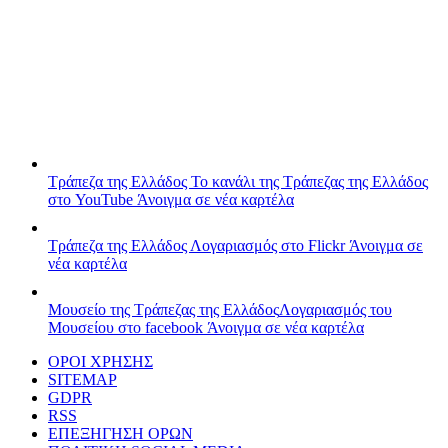
Τράπεζα της Ελλάδος
Το κανάλι της Τράπεζας της Ελλάδος
στο YouTube
Άνοιγμα σε νέα καρτέλα
Τράπεζα της Ελλάδος
Λογαριασμός στο Flickr
Άνοιγμα σε
νέα καρτέλα
Μουσείο της Τράπεζας της Ελλάδος
Λογαριασμός του
Μουσείου στο facebook
Άνοιγμα σε νέα καρτέλα
ΟΡΟΙ ΧΡΗΣΗΣ
SITEMAP
GDPR
RSS
ΕΠΕΞΗΓΗΣΗ ΟΡΩΝ