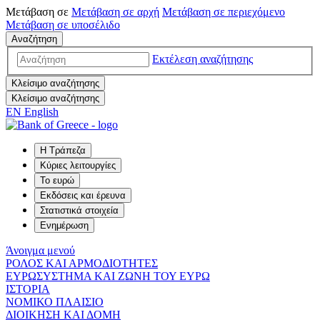
Μετάβαση σε
Μετάβαση σε
αρχή
Μετάβαση σε
περιεχόμενο
Μετάβαση σε
υποσέλιδο
Αναζήτηση
Εκτέλεση αναζήτησης
Κλείσιμο αναζήτησης
Κλείσιμο αναζήτησης
EN
English
Η Τράπεζα
Κύριες λειτουργίες
Το ευρώ
Εκδόσεις και έρευνα
Στατιστικά στοιχεία
Ενημέρωση
Άνοιγμα μενού
ΡΟΛΟΣ ΚΑΙ ΑΡΜΟΔΙΟΤΗΤΕΣ
ΕΥΡΩΣΥΣΤΗΜΑ ΚΑΙ ΖΩΝΗ ΤΟΥ ΕΥΡΩ
ΙΣΤΟΡΙΑ
ΝΟΜΙΚΟ ΠΛΑΙΣΙΟ
ΔΙΟΙΚΗΣΗ ΚΑΙ ΔΟΜΗ