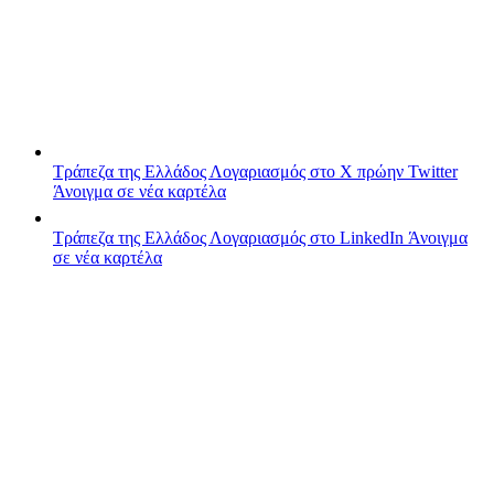
Τράπεζα της Ελλάδος
Λογαριασμός στο X πρώην Twitter
Άνοιγμα σε νέα καρτέλα
Τράπεζα της Ελλάδος
Λογαριασμός στο LinkedIn
Άνοιγμα
σε νέα καρτέλα