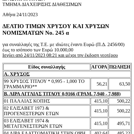
ΤΜΗΜΑ ΔΙΑΧΕΙΡΙΣΗΣ ΔΙΑΘΕΣΙΜΩΝ
Αθήνα 24/11/2023
ΔΕΛΤΙΟ ΤΙΜΩΝ ΧΡΥΣΟΥ ΚΑΙ ΧΡΥΣΩΝ
ΝΟΜΙΣΜΑΤΩΝ No. 245 α
για συναλλαγές της Τ.Ε. με ιδιώτες έναντι Ευρώ (Π.Δ. 2456/00)
έως το ισόποσο των Ευρώ 10.000,00
Ισχύει από 24/11/2023 08:21 και μέχρι την έκδοση νεοτέρου
Είδος συναλλαγής
ΑΓΟΡΑ
ΠΩΛΗΣΗ
Α. ΧΡΥΣΟΣ
99 ΧΡΥΣΟΣ ΤΙΤΛΟΥ * 0,995 - 1,000 ΤΟ
56,21
63,50
ΓΡΑΜΜΑΡΙΟ**
Β. ΛΙΡΑ ΑΓΓΛΙΑΣ ΤΙΤΛΟΥ 0,9166 (ΓΡΑΜ. 7,940 - 7,988)
01 ΠΑΛΑΙΑΣ ΚΟΠΗΣ
415,10
500,22
02 ΕΛΙΣΑΒΕΤ 1973 &
415,10
500,22
ΠΡΟΓΕΝΕΣΤΕΡΩΝ ΕΤΩΝ
03 ΕΛΙΣΑΒΕΤ 1974 &
415,10
495,71
ΜΕΤΑΓΕΝΕΣΤΕΡΩΝ ΕΤΩΝ
04 ΛΙΡΑ ΕΛΑΤΤΩΜΑΤΙΚΗ ΣΤΗΝ ΟΨΗ
402,64
485,22