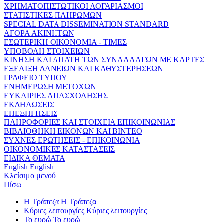
ΧΡΗΜΑΤΟΠΙΣΤΩΤΙΚΟΙ ΛΟΓΑΡΙΑΣΜΟΙ
ΣΤΑΤΙΣΤΙΚΕΣ ΠΛΗΡΩΜΩΝ
SPECIAL DATA DISSEMINATION STANDARD
ΑΓΟΡΑ ΑΚΙΝΗΤΩΝ
ΕΣΩΤΕΡΙΚΗ ΟΙΚΟΝΟΜΙΑ - ΤΙΜΕΣ
ΥΠΟΒΟΛΗ ΣΤΟΙΧΕΙΩΝ
ΚΙΝΗΣΗ ΚΑΙ ΑΠΑΤΗ ΤΩΝ ΣΥΝΑΛΛΑΓΩΝ ΜΕ ΚΑΡΤΕΣ
ΕΞΕΛΙΞΗ ΔΑΝΕΙΩΝ ΚΑΙ ΚΑΘΥΣΤΕΡΗΣΕΩΝ
ΓΡΑΦΕΙΟ ΤΥΠΟΥ
ΕΝΗΜΕΡΩΣΗ ΜΕΤΟΧΩΝ
ΕΥΚΑΙΡΙΕΣ ΑΠΑΣΧΟΛΗΣΗΣ
ΕΚΔΗΛΩΣΕΙΣ
ΕΠΕΞΗΓΗΣΕΙΣ
ΠΛΗΡΟΦΟΡΙΕΣ ΚΑΙ ΣΤΟΙΧΕΙΑ ΕΠΙΚΟΙΝΩΝΙΑΣ
ΒΙΒΛΙΟΘΗΚΗ ΕΙΚΟΝΩΝ ΚΑΙ ΒΙΝΤΕΟ
ΣΥΧΝΕΣ ΕΡΩΤΗΣΕΙΣ - ΕΠΙΚΟΙΝΩΝΙΑ
ΟΙΚΟΝΟΜΙΚΕΣ ΚΑΤΑΣΤΑΣΕΙΣ
ΕΙΔΙΚΑ ΘΕΜΑΤΑ
English
English
Κλείσιμο μενού
Πίσω
Η Τράπεζα
Η Τράπεζα
Κύριες λειτουργίες
Κύριες λειτουργίες
Το ευρώ
Το ευρώ