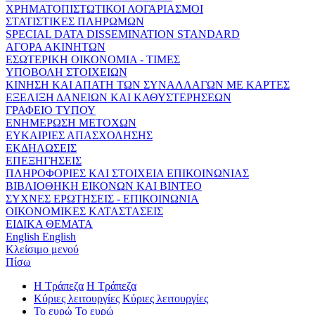
ΧΡΗΜΑΤΟΠΙΣΤΩΤΙΚΟΙ ΛΟΓΑΡΙΑΣΜΟΙ
ΣΤΑΤΙΣΤΙΚΕΣ ΠΛΗΡΩΜΩΝ
SPECIAL DATA DISSEMINATION STANDARD
ΑΓΟΡΑ ΑΚΙΝΗΤΩΝ
ΕΣΩΤΕΡΙΚΗ ΟΙΚΟΝΟΜΙΑ - ΤΙΜΕΣ
ΥΠΟΒΟΛΗ ΣΤΟΙΧΕΙΩΝ
ΚΙΝΗΣΗ ΚΑΙ ΑΠΑΤΗ ΤΩΝ ΣΥΝΑΛΛΑΓΩΝ ΜΕ ΚΑΡΤΕΣ
ΕΞΕΛΙΞΗ ΔΑΝΕΙΩΝ ΚΑΙ ΚΑΘΥΣΤΕΡΗΣΕΩΝ
ΓΡΑΦΕΙΟ ΤΥΠΟΥ
ΕΝΗΜΕΡΩΣΗ ΜΕΤΟΧΩΝ
ΕΥΚΑΙΡΙΕΣ ΑΠΑΣΧΟΛΗΣΗΣ
ΕΚΔΗΛΩΣΕΙΣ
ΕΠΕΞΗΓΗΣΕΙΣ
ΠΛΗΡΟΦΟΡΙΕΣ ΚΑΙ ΣΤΟΙΧΕΙΑ ΕΠΙΚΟΙΝΩΝΙΑΣ
ΒΙΒΛΙΟΘΗΚΗ ΕΙΚΟΝΩΝ ΚΑΙ ΒΙΝΤΕΟ
ΣΥΧΝΕΣ ΕΡΩΤΗΣΕΙΣ - ΕΠΙΚΟΙΝΩΝΙΑ
ΟΙΚΟΝΟΜΙΚΕΣ ΚΑΤΑΣΤΑΣΕΙΣ
ΕΙΔΙΚΑ ΘΕΜΑΤΑ
English
English
Κλείσιμο μενού
Πίσω
Η Τράπεζα
Η Τράπεζα
Κύριες λειτουργίες
Κύριες λειτουργίες
Το ευρώ
Το ευρώ