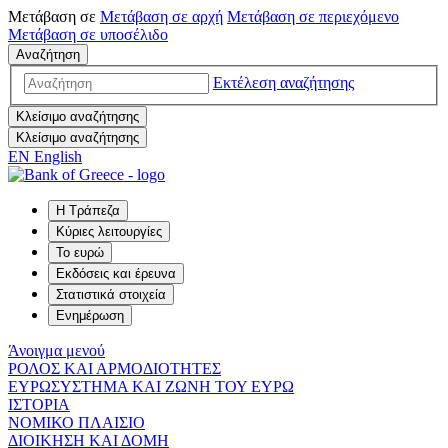
Μετάβαση σε
Μετάβαση σε
αρχή
Μετάβαση σε
περιεχόμενο
Μετάβαση σε
υποσέλιδο
Αναζήτηση
Εκτέλεση αναζήτησης
Κλείσιμο αναζήτησης
Κλείσιμο αναζήτησης
EN
English
Η Τράπεζα
Κύριες λειτουργίες
Το ευρώ
Εκδόσεις και έρευνα
Στατιστικά στοιχεία
Ενημέρωση
Άνοιγμα μενού
ΡΟΛΟΣ ΚΑΙ ΑΡΜΟΔΙΟΤΗΤΕΣ
ΕΥΡΩΣΥΣΤΗΜΑ ΚΑΙ ΖΩΝΗ ΤΟΥ ΕΥΡΩ
ΙΣΤΟΡΙΑ
ΝΟΜΙΚΟ ΠΛΑΙΣΙΟ
ΔΙΟΙΚΗΣΗ ΚΑΙ ΔΟΜΗ