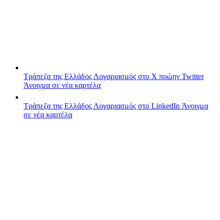
Τράπεζα της Ελλάδος
Λογαριασμός στο X πρώην Twitter
Άνοιγμα σε νέα καρτέλα
Τράπεζα της Ελλάδος
Λογαριασμός στο LinkedIn
Άνοιγμα
σε νέα καρτέλα