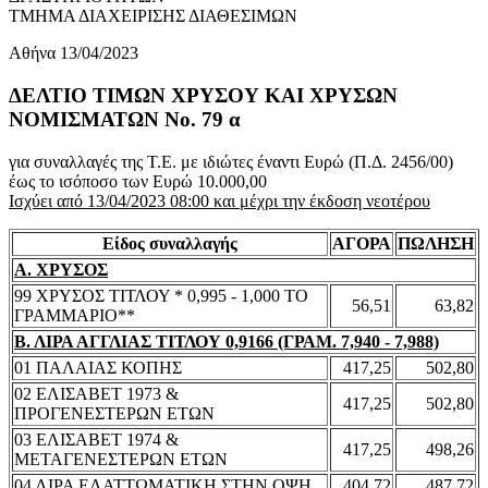
ΤΜΗΜΑ ΔΙΑΧΕΙΡΙΣΗΣ ΔΙΑΘΕΣΙΜΩΝ
Αθήνα 13/04/2023
ΔΕΛΤΙΟ ΤΙΜΩΝ ΧΡΥΣΟΥ ΚΑΙ ΧΡΥΣΩΝ
ΝΟΜΙΣΜΑΤΩΝ No. 79 α
για συναλλαγές της Τ.Ε. με ιδιώτες έναντι Ευρώ (Π.Δ. 2456/00)
έως το ισόποσο των Ευρώ 10.000,00
Ισχύει από 13/04/2023 08:00 και μέχρι την έκδοση νεοτέρου
Είδος συναλλαγής
ΑΓΟΡΑ
ΠΩΛΗΣΗ
Α. ΧΡΥΣΟΣ
99 ΧΡΥΣΟΣ ΤΙΤΛΟΥ * 0,995 - 1,000 ΤΟ
56,51
63,82
ΓΡΑΜΜΑΡΙΟ**
Β. ΛΙΡΑ ΑΓΓΛΙΑΣ ΤΙΤΛΟΥ 0,9166 (ΓΡΑΜ. 7,940 - 7,988)
01 ΠΑΛΑΙΑΣ ΚΟΠΗΣ
417,25
502,80
02 ΕΛΙΣΑΒΕΤ 1973 &
417,25
502,80
ΠΡΟΓΕΝΕΣΤΕΡΩΝ ΕΤΩΝ
03 ΕΛΙΣΑΒΕΤ 1974 &
417,25
498,26
ΜΕΤΑΓΕΝΕΣΤΕΡΩΝ ΕΤΩΝ
04 ΛΙΡΑ ΕΛΑΤΤΩΜΑΤΙΚΗ ΣΤΗΝ ΟΨΗ
404,72
487,72