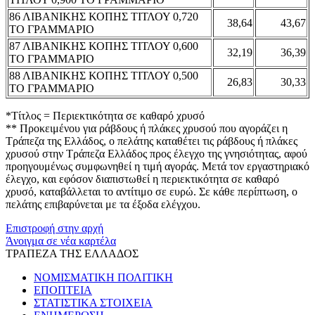
86 ΛΙΒΑΝΙΚΗΣ ΚΟΠΗΣ ΤΙΤΛΟΥ 0,720
38,64
43,67
ΤΟ ΓΡΑΜΜΑΡΙΟ
87 ΛΙΒΑΝΙΚΗΣ ΚΟΠΗΣ ΤΙΤΛΟΥ 0,600
32,19
36,39
ΤΟ ΓΡΑΜΜΑΡΙΟ
88 ΛΙΒΑΝΙΚΗΣ ΚΟΠΗΣ ΤΙΤΛΟΥ 0,500
26,83
30,33
ΤΟ ΓΡΑΜΜΑΡΙΟ
*Τίτλος = Περιεκτικότητα σε καθαρό χρυσό
** Προκειμένου για ράβδους ή πλάκες χρυσού που αγοράζει η
Τράπεζα της Ελλάδος, ο πελάτης καταθέτει τις ράβδους ή πλάκες
χρυσού στην Τράπεζα Ελλάδος προς έλεγχο της γνησιότητας, αφού
προηγουμένως συμφωνηθεί η τιμή αγοράς. Μετά τον εργαστηριακό
έλεγχο, και εφόσον διαπιστωθεί η περιεκτικότητα σε καθαρό
χρυσό, καταβάλλεται το αντίτιμο σε ευρώ. Σε κάθε περίπτωση, ο
πελάτης επιβαρύνεται με τα έξοδα ελέγχου.
Επιστροφή στην αρχή
Άνοιγμα σε νέα καρτέλα
ΤΡΑΠΕΖΑ ΤΗΣ ΕΛΛΑΔΟΣ
ΝΟΜΙΣΜΑΤΙΚΗ ΠΟΛΙΤΙΚΗ
ΕΠΟΠΤΕΙΑ
ΣΤΑΤΙΣΤΙΚΑ ΣΤΟΙΧΕΙΑ