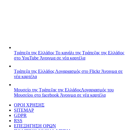
Τράπεζα της Ελλάδος
Το κανάλι της Τράπεζας της Ελλάδος
στο YouTube
Άνοιγμα σε νέα καρτέλα
Τράπεζα της Ελλάδος
Λογαριασμός στο Flickr
Άνοιγμα σε
νέα καρτέλα
Μουσείο της Τράπεζας της Ελλάδος
Λογαριασμός του
Μουσείου στο facebook
Άνοιγμα σε νέα καρτέλα
ΟΡΟΙ ΧΡΗΣΗΣ
SITEMAP
GDPR
RSS
ΕΠΕΞΗΓΗΣΗ ΟΡΩΝ