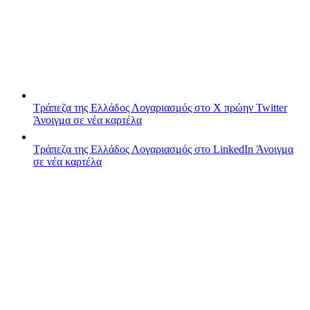
Τράπεζα της Ελλάδος
Λογαριασμός στο X πρώην Twitter
Άνοιγμα σε νέα καρτέλα
Τράπεζα της Ελλάδος
Λογαριασμός στο LinkedIn
Άνοιγμα
σε νέα καρτέλα