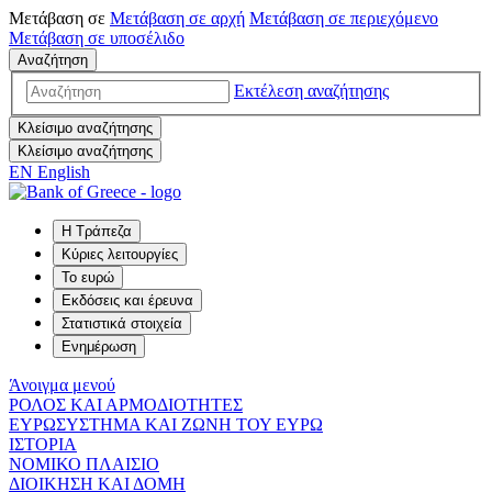
Μετάβαση σε
Μετάβαση σε
αρχή
Μετάβαση σε
περιεχόμενο
Μετάβαση σε
υποσέλιδο
Αναζήτηση
Εκτέλεση αναζήτησης
Κλείσιμο αναζήτησης
Κλείσιμο αναζήτησης
EN
English
Η Τράπεζα
Κύριες λειτουργίες
Το ευρώ
Εκδόσεις και έρευνα
Στατιστικά στοιχεία
Ενημέρωση
Άνοιγμα μενού
ΡΟΛΟΣ ΚΑΙ ΑΡΜΟΔΙΟΤΗΤΕΣ
ΕΥΡΩΣΥΣΤΗΜΑ ΚΑΙ ΖΩΝΗ ΤΟΥ ΕΥΡΩ
ΙΣΤΟΡΙΑ
ΝΟΜΙΚΟ ΠΛΑΙΣΙΟ
ΔΙΟΙΚΗΣΗ ΚΑΙ ΔΟΜΗ