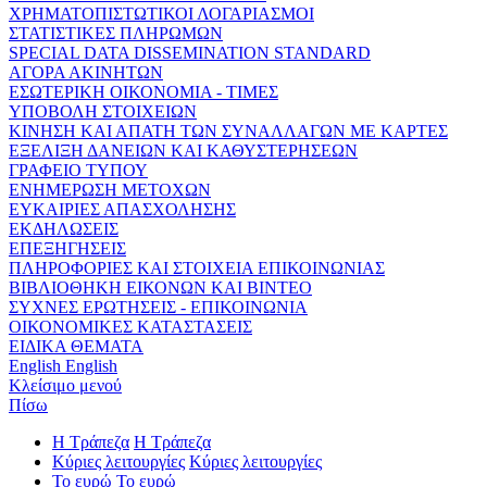
ΧΡΗΜΑΤΟΠΙΣΤΩΤΙΚΟΙ ΛΟΓΑΡΙΑΣΜΟΙ
ΣΤΑΤΙΣΤΙΚΕΣ ΠΛΗΡΩΜΩΝ
SPECIAL DATA DISSEMINATION STANDARD
ΑΓΟΡΑ ΑΚΙΝΗΤΩΝ
ΕΣΩΤΕΡΙΚΗ ΟΙΚΟΝΟΜΙΑ - ΤΙΜΕΣ
ΥΠΟΒΟΛΗ ΣΤΟΙΧΕΙΩΝ
ΚΙΝΗΣΗ ΚΑΙ ΑΠΑΤΗ ΤΩΝ ΣΥΝΑΛΛΑΓΩΝ ΜΕ ΚΑΡΤΕΣ
ΕΞΕΛΙΞΗ ΔΑΝΕΙΩΝ ΚΑΙ ΚΑΘΥΣΤΕΡΗΣΕΩΝ
ΓΡΑΦΕΙΟ ΤΥΠΟΥ
ΕΝΗΜΕΡΩΣΗ ΜΕΤΟΧΩΝ
ΕΥΚΑΙΡΙΕΣ ΑΠΑΣΧΟΛΗΣΗΣ
ΕΚΔΗΛΩΣΕΙΣ
ΕΠΕΞΗΓΗΣΕΙΣ
ΠΛΗΡΟΦΟΡΙΕΣ ΚΑΙ ΣΤΟΙΧΕΙΑ ΕΠΙΚΟΙΝΩΝΙΑΣ
ΒΙΒΛΙΟΘΗΚΗ ΕΙΚΟΝΩΝ ΚΑΙ ΒΙΝΤΕΟ
ΣΥΧΝΕΣ ΕΡΩΤΗΣΕΙΣ - ΕΠΙΚΟΙΝΩΝΙΑ
ΟΙΚΟΝΟΜΙΚΕΣ ΚΑΤΑΣΤΑΣΕΙΣ
ΕΙΔΙΚΑ ΘΕΜΑΤΑ
English
English
Κλείσιμο μενού
Πίσω
Η Τράπεζα
Η Τράπεζα
Κύριες λειτουργίες
Κύριες λειτουργίες
Το ευρώ
Το ευρώ