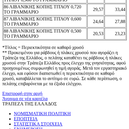
86 ΛΙΒΑΝΙΚΗΣ ΚΟΠΗΣ ΤΙΤΛΟΥ 0,720
29,57
33,44
ΤΟ ΓΡΑΜΜΑΡΙΟ
87 ΛΙΒΑΝΙΚΗΣ ΚΟΠΗΣ ΤΙΤΛΟΥ 0,600
24,64
27,88
ΤΟ ΓΡΑΜΜΑΡΙΟ
88 ΛΙΒΑΝΙΚΗΣ ΚΟΠΗΣ ΤΙΤΛΟΥ 0,500
20,53
23,23
ΤΟ ΓΡΑΜΜΑΡΙΟ
*Τίτλος = Περιεκτικότητα σε καθαρό χρυσό
** Προκειμένου για ράβδους ή πλάκες χρυσού που αγοράζει η
Τράπεζα της Ελλάδος, ο πελάτης καταθέτει τις ράβδους ή πλάκες
χρυσού στην Τράπεζα Ελλάδος προς έλεγχο της γνησιότητας, αφού
προηγουμένως συμφωνηθεί η τιμή αγοράς. Μετά τον εργαστηριακό
έλεγχο, και εφόσον διαπιστωθεί η περιεκτικότητα σε καθαρό
χρυσό, καταβάλλεται το αντίτιμο σε ευρώ. Σε κάθε περίπτωση, ο
πελάτης επιβαρύνεται με τα έξοδα ελέγχου.
Επιστροφή στην αρχή
Άνοιγμα σε νέα καρτέλα
ΤΡΑΠΕΖΑ ΤΗΣ ΕΛΛΑΔΟΣ
ΝΟΜΙΣΜΑΤΙΚΗ ΠΟΛΙΤΙΚΗ
ΕΠΟΠΤΕΙΑ
ΣΤΑΤΙΣΤΙΚΑ ΣΤΟΙΧΕΙΑ