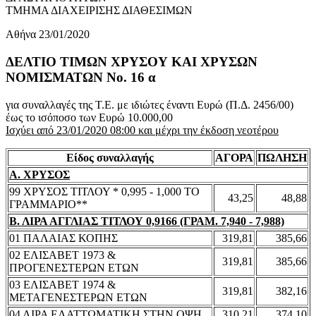
ΤΜΗΜΑ ΔΙΑΧΕΙΡΙΣΗΣ ΔΙΑΘΕΣΙΜΩΝ
Αθήνα 23/01/2020
ΔΕΛΤΙΟ ΤΙΜΩΝ ΧΡΥΣΟΥ ΚΑΙ ΧΡΥΣΩΝ
ΝΟΜΙΣΜΑΤΩΝ No. 16 α
για συναλλαγές της Τ.Ε. με ιδιώτες έναντι Ευρώ (Π.Δ. 2456/00)
έως το ισόποσο των Ευρώ 10.000,00
Ισχύει από 23/01/2020 08:00 και μέχρι την έκδοση νεοτέρου
Είδος συναλλαγής
ΑΓΟΡΑ
ΠΩΛΗΣΗ
Α. ΧΡΥΣΟΣ
99 ΧΡΥΣΟΣ ΤΙΤΛΟΥ * 0,995 - 1,000 ΤΟ
43,25
48,88
ΓΡΑΜΜΑΡΙΟ**
Β. ΛΙΡΑ ΑΓΓΛΙΑΣ ΤΙΤΛΟΥ 0,9166 (ΓΡΑΜ. 7,940 - 7,988)
01 ΠΑΛΑΙΑΣ ΚΟΠΗΣ
319,81
385,66
02 ΕΛΙΣΑΒΕΤ 1973 &
319,81
385,66
ΠΡΟΓΕΝΕΣΤΕΡΩΝ ΕΤΩΝ
03 ΕΛΙΣΑΒΕΤ 1974 &
319,81
382,16
ΜΕΤΑΓΕΝΕΣΤΕΡΩΝ ΕΤΩΝ
04 ΛΙΡΑ ΕΛΑΤΤΩΜΑΤΙΚΗ ΣΤΗΝ ΟΨΗ
310,21
374,10