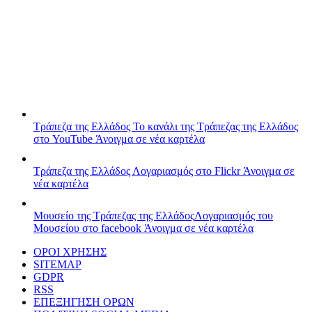
Τράπεζα της Ελλάδος
Το κανάλι της Τράπεζας της Ελλάδος
στο YouTube
Άνοιγμα σε νέα καρτέλα
Τράπεζα της Ελλάδος
Λογαριασμός στο Flickr
Άνοιγμα σε
νέα καρτέλα
Μουσείο της Τράπεζας της Ελλάδος
Λογαριασμός του
Μουσείου στο facebook
Άνοιγμα σε νέα καρτέλα
ΟΡΟΙ ΧΡΗΣΗΣ
SITEMAP
GDPR
RSS
ΕΠΕΞΗΓΗΣΗ ΟΡΩΝ