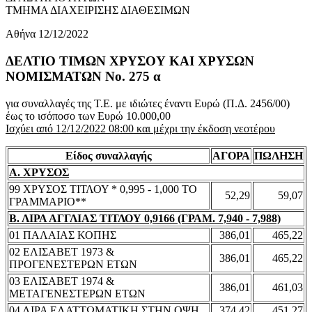
ΤΜΗΜΑ ΔΙΑΧΕΙΡΙΣΗΣ ΔΙΑΘΕΣΙΜΩΝ
Αθήνα 12/12/2022
ΔΕΛΤΙΟ ΤΙΜΩΝ ΧΡΥΣΟΥ ΚΑΙ ΧΡΥΣΩΝ
ΝΟΜΙΣΜΑΤΩΝ No. 275 α
για συναλλαγές της Τ.Ε. με ιδιώτες έναντι Ευρώ (Π.Δ. 2456/00)
έως το ισόποσο των Ευρώ 10.000,00
Ισχύει από 12/12/2022 08:00 και μέχρι την έκδοση νεοτέρου
Είδος συναλλαγής
ΑΓΟΡΑ
ΠΩΛΗΣΗ
Α. ΧΡΥΣΟΣ
99 ΧΡΥΣΟΣ ΤΙΤΛΟΥ * 0,995 - 1,000 ΤΟ
52,29
59,07
ΓΡΑΜΜΑΡΙΟ**
Β. ΛΙΡΑ ΑΓΓΛΙΑΣ ΤΙΤΛΟΥ 0,9166 (ΓΡΑΜ. 7,940 - 7,988)
01 ΠΑΛΑΙΑΣ ΚΟΠΗΣ
386,01
465,22
02 ΕΛΙΣΑΒΕΤ 1973 &
386,01
465,22
ΠΡΟΓΕΝΕΣΤΕΡΩΝ ΕΤΩΝ
03 ΕΛΙΣΑΒΕΤ 1974 &
386,01
461,03
ΜΕΤΑΓΕΝΕΣΤΕΡΩΝ ΕΤΩΝ
04 ΛΙΡΑ ΕΛΑΤΤΩΜΑΤΙΚΗ ΣΤΗΝ ΟΨΗ
374,42
451,27