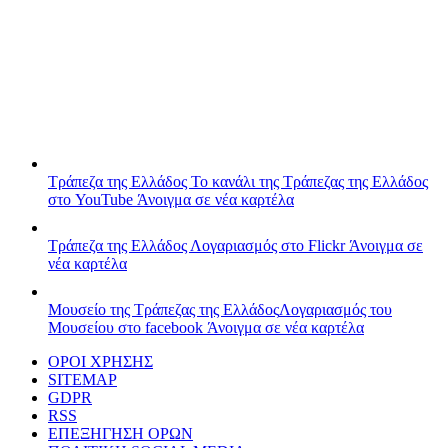
Τράπεζα της Ελλάδος
Το κανάλι της Τράπεζας της Ελλάδος
στο YouTube
Άνοιγμα σε νέα καρτέλα
Τράπεζα της Ελλάδος
Λογαριασμός στο Flickr
Άνοιγμα σε
νέα καρτέλα
Μουσείο της Τράπεζας της Ελλάδος
Λογαριασμός του
Μουσείου στο facebook
Άνοιγμα σε νέα καρτέλα
ΟΡΟΙ ΧΡΗΣΗΣ
SITEMAP
GDPR
RSS
ΕΠΕΞΗΓΗΣΗ ΟΡΩΝ