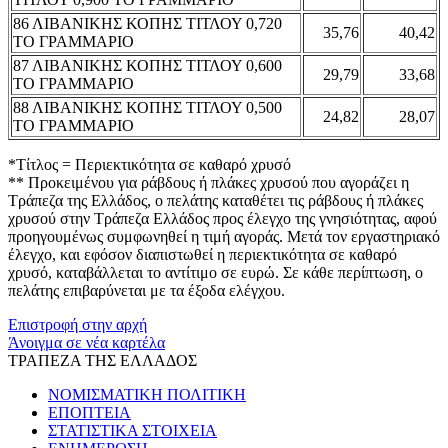
86 ΛΙΒΑΝΙΚΗΣ ΚΟΠΗΣ ΤΙΤΛΟΥ 0,720
35,76
40,42
ΤΟ ΓΡΑΜΜΑΡΙΟ
87 ΛΙΒΑΝΙΚΗΣ ΚΟΠΗΣ ΤΙΤΛΟΥ 0,600
29,79
33,68
ΤΟ ΓΡΑΜΜΑΡΙΟ
88 ΛΙΒΑΝΙΚΗΣ ΚΟΠΗΣ ΤΙΤΛΟΥ 0,500
24,82
28,07
ΤΟ ΓΡΑΜΜΑΡΙΟ
*Τίτλος = Περιεκτικότητα σε καθαρό χρυσό
** Προκειμένου για ράβδους ή πλάκες χρυσού που αγοράζει η
Τράπεζα της Ελλάδος, ο πελάτης καταθέτει τις ράβδους ή πλάκες
χρυσού στην Τράπεζα Ελλάδος προς έλεγχο της γνησιότητας, αφού
προηγουμένως συμφωνηθεί η τιμή αγοράς. Μετά τον εργαστηριακό
έλεγχο, και εφόσον διαπιστωθεί η περιεκτικότητα σε καθαρό
χρυσό, καταβάλλεται το αντίτιμο σε ευρώ. Σε κάθε περίπτωση, ο
πελάτης επιβαρύνεται με τα έξοδα ελέγχου.
Επιστροφή στην αρχή
Άνοιγμα σε νέα καρτέλα
ΤΡΑΠΕΖΑ ΤΗΣ ΕΛΛΑΔΟΣ
ΝΟΜΙΣΜΑΤΙΚΗ ΠΟΛΙΤΙΚΗ
ΕΠΟΠΤΕΙΑ
ΣΤΑΤΙΣΤΙΚΑ ΣΤΟΙΧΕΙΑ