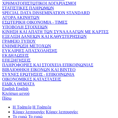
ΧΡΗΜΑΤΟΠΙΣΤΩΤΙΚΟΙ ΛΟΓΑΡΙΑΣΜΟΙ
ΣΤΑΤΙΣΤΙΚΕΣ ΠΛΗΡΩΜΩΝ
SPECIAL DATA DISSEMINATION STANDARD
ΑΓΟΡΑ ΑΚΙΝΗΤΩΝ
ΕΣΩΤΕΡΙΚΗ ΟΙΚΟΝΟΜΙΑ - ΤΙΜΕΣ
ΥΠΟΒΟΛΗ ΣΤΟΙΧΕΙΩΝ
ΚΙΝΗΣΗ ΚΑΙ ΑΠΑΤΗ ΤΩΝ ΣΥΝΑΛΛΑΓΩΝ ΜΕ ΚΑΡΤΕΣ
ΕΞΕΛΙΞΗ ΔΑΝΕΙΩΝ ΚΑΙ ΚΑΘΥΣΤΕΡΗΣΕΩΝ
ΓΡΑΦΕΙΟ ΤΥΠΟΥ
ΕΝΗΜΕΡΩΣΗ ΜΕΤΟΧΩΝ
ΕΥΚΑΙΡΙΕΣ ΑΠΑΣΧΟΛΗΣΗΣ
ΕΚΔΗΛΩΣΕΙΣ
ΕΠΕΞΗΓΗΣΕΙΣ
ΠΛΗΡΟΦΟΡΙΕΣ ΚΑΙ ΣΤΟΙΧΕΙΑ ΕΠΙΚΟΙΝΩΝΙΑΣ
ΒΙΒΛΙΟΘΗΚΗ ΕΙΚΟΝΩΝ ΚΑΙ ΒΙΝΤΕΟ
ΣΥΧΝΕΣ ΕΡΩΤΗΣΕΙΣ - ΕΠΙΚΟΙΝΩΝΙΑ
ΟΙΚΟΝΟΜΙΚΕΣ ΚΑΤΑΣΤΑΣΕΙΣ
ΕΙΔΙΚΑ ΘΕΜΑΤΑ
English
English
Κλείσιμο μενού
Πίσω
Η Τράπεζα
Η Τράπεζα
Κύριες λειτουργίες
Κύριες λειτουργίες
Το ευρώ
Το ευρώ