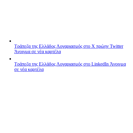
Τράπεζα της Ελλάδος
Λογαριασμός στο X πρώην Twitter
Άνοιγμα σε νέα καρτέλα
Τράπεζα της Ελλάδος
Λογαριασμός στο LinkedIn
Άνοιγμα
σε νέα καρτέλα