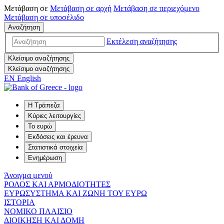
Μετάβαση σε
Μετάβαση σε
αρχή
Μετάβαση σε
περιεχόμενο
Μετάβαση σε
υποσέλιδο
Αναζήτηση
Εκτέλεση αναζήτησης
Κλείσιμο αναζήτησης
Κλείσιμο αναζήτησης
EN
English
Η Τράπεζα
Κύριες λειτουργίες
Το ευρώ
Εκδόσεις και έρευνα
Στατιστικά στοιχεία
Ενημέρωση
Άνοιγμα μενού
ΡΟΛΟΣ ΚΑΙ ΑΡΜΟΔΙΟΤΗΤΕΣ
ΕΥΡΩΣΥΣΤΗΜΑ ΚΑΙ ΖΩΝΗ ΤΟΥ ΕΥΡΩ
ΙΣΤΟΡΙΑ
ΝΟΜΙΚΟ ΠΛΑΙΣΙΟ
ΔΙΟΙΚΗΣΗ ΚΑΙ ΔΟΜΗ