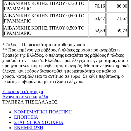
ΛΙΒΑΝΙΚΗΣ ΚΟΠΗΣ ΤΙΤΛΟΥ 0,720 ΤΟ
76,16
86,00
ΓΡΑΜΜΑΡΙΟ
ΛΙΒΑΝΙΚΗΣ ΚΟΠΗΣ ΤΙΤΛΟΥ 0,600 ΤΟ
63,47
71,67
ΓΡΑΜΜΑΡΙΟ
ΛΙΒΑΝΙΚΗΣ ΚΟΠΗΣ ΤΙΤΛΟΥ 0,500 ΤΟ
52,89
59,73
ΓΡΑΜΜΑΡΙΟ
*Τίτλος = Περιεκτικότητα σε καθαρό χρυσό
** Προκειμένου για ράβδους ή πλάκες χρυσού που αγοράζει η
Τράπεζα της Ελλάδος, ο πελάτης καταθέτει τις ράβδους ή πλάκες
χρυσού στην Τράπεζα Ελλάδος προς έλεγχο της γνησιότητας, αφού
προηγουμένως συμφωνηθεί η τιμή αγοράς. Μετά τον εργαστηριακό
έλεγχο, και εφόσον διαπιστωθεί η περιεκτικότητα σε καθαρό
χρυσό, καταβάλλεται το αντίτιμο σε ευρώ. Σε κάθε περίπτωση, ο
πελάτης επιβαρύνεται με τα έξοδα ελέγχου.
Επιστροφή στην αρχή
Άνοιγμα σε νέα καρτέλα
ΤΡΑΠΕΖΑ ΤΗΣ ΕΛΛΑΔΟΣ
ΝΟΜΙΣΜΑΤΙΚΗ ΠΟΛΙΤΙΚΗ
ΕΠΟΠΤΕΙΑ
ΣΤΑΤΙΣΤΙΚΑ ΣΤΟΙΧΕΙΑ
ΕΝΗΜΕΡΩΣΗ