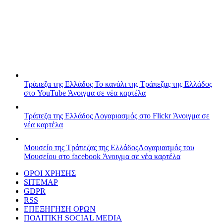
Τράπεζα της Ελλάδος
Το κανάλι της Τράπεζας της Ελλάδος
στο YouTube
Άνοιγμα σε νέα καρτέλα
Τράπεζα της Ελλάδος
Λογαριασμός στο Flickr
Άνοιγμα σε
νέα καρτέλα
Μουσείο της Τράπεζας της Ελλάδος
Λογαριασμός του
Μουσείου στο facebook
Άνοιγμα σε νέα καρτέλα
ΟΡΟΙ ΧΡΗΣΗΣ
SITEMAP
GDPR
RSS
ΕΠΕΞΗΓΗΣΗ ΟΡΩΝ
ΠΟΛΙΤΙΚΗ SOCIAL MEDIA