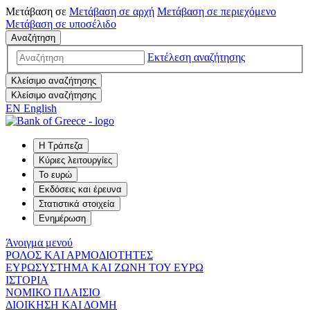
Μετάβαση σε
Μετάβαση σε
αρχή
Μετάβαση σε
περιεχόμενο
Μετάβαση σε
υποσέλιδο
Αναζήτηση
Εκτέλεση αναζήτησης
Κλείσιμο αναζήτησης
Κλείσιμο αναζήτησης
EN
English
Η Τράπεζα
Κύριες λειτουργίες
Το ευρώ
Εκδόσεις και έρευνα
Στατιστικά στοιχεία
Ενημέρωση
Άνοιγμα μενού
ΡΟΛΟΣ ΚΑΙ ΑΡΜΟΔΙΟΤΗΤΕΣ
ΕΥΡΩΣΥΣΤΗΜΑ ΚΑΙ ΖΩΝΗ ΤΟΥ ΕΥΡΩ
ΙΣΤΟΡΙΑ
ΝΟΜΙΚΟ ΠΛΑΙΣΙΟ
ΔΙΟΙΚΗΣΗ ΚΑΙ ΔΟΜΗ