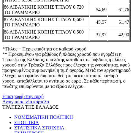
86 ΛΙΒΑΝΙΚΗΣ ΚΟΠΗΣ ΤΙΤΛΟΥ 0,720
54,69
61,76
ΤΟ ΓΡΑΜΜΑΡΙΟ
87 ΛΙΒΑΝΙΚΗΣ ΚΟΠΗΣ ΤΙΤΛΟΥ 0,600
45,57
51,47
ΤΟ ΓΡΑΜΜΑΡΙΟ
88 ΛΙΒΑΝΙΚΗΣ ΚΟΠΗΣ ΤΙΤΛΟΥ 0,500
37,97
42,90
ΤΟ ΓΡΑΜΜΑΡΙΟ
*Τίτλος = Περιεκτικότητα σε καθαρό χρυσό
** Προκειμένου για ράβδους ή πλάκες χρυσού που αγοράζει η
Τράπεζα της Ελλάδος, ο πελάτης καταθέτει τις ράβδους ή πλάκες
χρυσού στην Τράπεζα Ελλάδος προς έλεγχο της γνησιότητας, αφού
προηγουμένως συμφωνηθεί η τιμή αγοράς. Μετά τον εργαστηριακό
έλεγχο, και εφόσον διαπιστωθεί η περιεκτικότητα σε καθαρό
χρυσό, καταβάλλεται το αντίτιμο σε ευρώ. Σε κάθε περίπτωση, ο
πελάτης επιβαρύνεται με τα έξοδα ελέγχου.
Επιστροφή στην αρχή
Άνοιγμα σε νέα καρτέλα
ΤΡΑΠΕΖΑ ΤΗΣ ΕΛΛΑΔΟΣ
ΝΟΜΙΣΜΑΤΙΚΗ ΠΟΛΙΤΙΚΗ
ΕΠΟΠΤΕΙΑ
ΣΤΑΤΙΣΤΙΚΑ ΣΤΟΙΧΕΙΑ