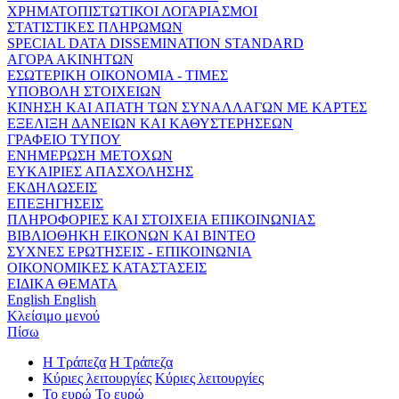
ΧΡΗΜΑΤΟΠΙΣΤΩΤΙΚΟΙ ΛΟΓΑΡΙΑΣΜΟΙ
ΣΤΑΤΙΣΤΙΚΕΣ ΠΛΗΡΩΜΩΝ
SPECIAL DATA DISSEMINATION STANDARD
ΑΓΟΡΑ ΑΚΙΝΗΤΩΝ
ΕΣΩΤΕΡΙΚΗ ΟΙΚΟΝΟΜΙΑ - ΤΙΜΕΣ
ΥΠΟΒΟΛΗ ΣΤΟΙΧΕΙΩΝ
ΚΙΝΗΣΗ ΚΑΙ ΑΠΑΤΗ ΤΩΝ ΣΥΝΑΛΛΑΓΩΝ ΜΕ ΚΑΡΤΕΣ
ΕΞΕΛΙΞΗ ΔΑΝΕΙΩΝ ΚΑΙ ΚΑΘΥΣΤΕΡΗΣΕΩΝ
ΓΡΑΦΕΙΟ ΤΥΠΟΥ
ΕΝΗΜΕΡΩΣΗ ΜΕΤΟΧΩΝ
ΕΥΚΑΙΡΙΕΣ ΑΠΑΣΧΟΛΗΣΗΣ
ΕΚΔΗΛΩΣΕΙΣ
ΕΠΕΞΗΓΗΣΕΙΣ
ΠΛΗΡΟΦΟΡΙΕΣ ΚΑΙ ΣΤΟΙΧΕΙΑ ΕΠΙΚΟΙΝΩΝΙΑΣ
ΒΙΒΛΙΟΘΗΚΗ ΕΙΚΟΝΩΝ ΚΑΙ ΒΙΝΤΕΟ
ΣΥΧΝΕΣ ΕΡΩΤΗΣΕΙΣ - ΕΠΙΚΟΙΝΩΝΙΑ
ΟΙΚΟΝΟΜΙΚΕΣ ΚΑΤΑΣΤΑΣΕΙΣ
ΕΙΔΙΚΑ ΘΕΜΑΤΑ
English
English
Κλείσιμο μενού
Πίσω
Η Τράπεζα
Η Τράπεζα
Κύριες λειτουργίες
Κύριες λειτουργίες
Το ευρώ
Το ευρώ