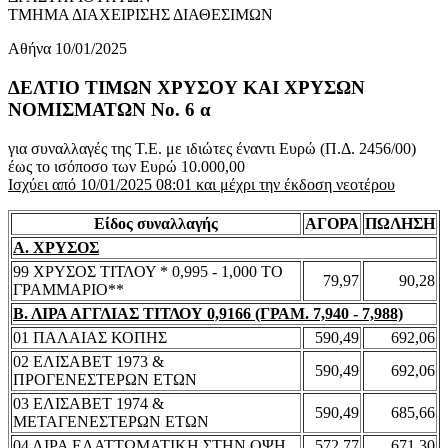
ΤΜΗΜΑ ΔΙΑΧΕΙΡΙΣΗΣ ΔΙΑΘΕΣΙΜΩΝ
Αθήνα 10/01/2025
ΔΕΛΤΙΟ ΤΙΜΩΝ ΧΡΥΣΟΥ ΚΑΙ ΧΡΥΣΩΝ
ΝΟΜΙΣΜΑΤΩΝ No. 6 α
για συναλλαγές της Τ.Ε. με ιδιώτες έναντι Ευρώ (Π.Δ. 2456/00)
έως το ισόποσο των Ευρώ 10.000,00
Ισχύει από 10/01/2025 08:01 και μέχρι την έκδοση νεοτέρου
Είδος συναλλαγής
ΑΓΟΡΑ
ΠΩΛΗΣΗ
Α. ΧΡΥΣΟΣ
99 ΧΡΥΣΟΣ ΤΙΤΛΟΥ * 0,995 - 1,000 ΤΟ
79,97
90,28
ΓΡΑΜΜΑΡΙΟ**
Β. ΛΙΡΑ ΑΓΓΛΙΑΣ ΤΙΤΛΟΥ 0,9166 (ΓΡΑΜ. 7,940 - 7,988)
01 ΠΑΛΑΙΑΣ ΚΟΠΗΣ
590,49
692,06
02 ΕΛΙΣΑΒΕΤ 1973 &
590,49
692,06
ΠΡΟΓΕΝΕΣΤΕΡΩΝ ΕΤΩΝ
03 ΕΛΙΣΑΒΕΤ 1974 &
590,49
685,66
ΜΕΤΑΓΕΝΕΣΤΕΡΩΝ ΕΤΩΝ
04 ΛΙΡΑ ΕΛΑΤΤΩΜΑΤΙΚΗ ΣΤΗΝ ΟΨΗ
572,77
671,30