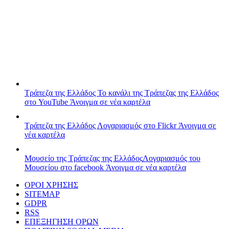
Τράπεζα της Ελλάδος
Το κανάλι της Τράπεζας της Ελλάδος
στο YouTube
Άνοιγμα σε νέα καρτέλα
Τράπεζα της Ελλάδος
Λογαριασμός στο Flickr
Άνοιγμα σε
νέα καρτέλα
Μουσείο της Τράπεζας της Ελλάδος
Λογαριασμός του
Μουσείου στο facebook
Άνοιγμα σε νέα καρτέλα
ΟΡΟΙ ΧΡΗΣΗΣ
SITEMAP
GDPR
RSS
ΕΠΕΞΗΓΗΣΗ ΟΡΩΝ