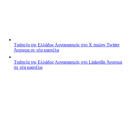
Τράπεζα της Ελλάδος
Λογαριασμός στο X πρώην Twitter
Άνοιγμα σε νέα καρτέλα
Τράπεζα της Ελλάδος
Λογαριασμός στο LinkedIn
Άνοιγμα
σε νέα καρτέλα