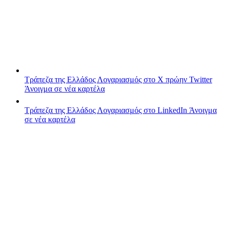
Τράπεζα της Ελλάδος
Λογαριασμός στο X πρώην Twitter
Άνοιγμα σε νέα καρτέλα
Τράπεζα της Ελλάδος
Λογαριασμός στο LinkedIn
Άνοιγμα
σε νέα καρτέλα