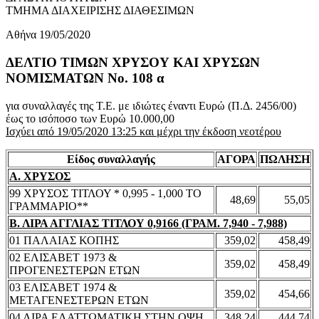
ΤΜΗΜΑ ΔΙΑΧΕΙΡΙΣΗΣ ΔΙΑΘΕΣΙΜΩΝ
Αθήνα 19/05/2020
ΔΕΛΤΙΟ ΤΙΜΩΝ ΧΡΥΣΟΥ ΚΑΙ ΧΡΥΣΩΝ
ΝΟΜΙΣΜΑΤΩΝ No. 108 α
για συναλλαγές της Τ.Ε. με ιδιώτες έναντι Ευρώ (Π.Δ. 2456/00)
έως το ισόποσο των Ευρώ 10.000,00
Ισχύει από 19/05/2020 13:25 και μέχρι την έκδοση νεοτέρου
Είδος συναλλαγής
ΑΓΟΡΑ
ΠΩΛΗΣΗ
Α. ΧΡΥΣΟΣ
99 ΧΡΥΣΟΣ ΤΙΤΛΟΥ * 0,995 - 1,000 ΤΟ
48,69
55,05
ΓΡΑΜΜΑΡΙΟ**
Β. ΛΙΡΑ ΑΓΓΛΙΑΣ ΤΙΤΛΟΥ 0,9166 (ΓΡΑΜ. 7,940 - 7,988)
01 ΠΑΛΑΙΑΣ ΚΟΠΗΣ
359,02
458,49
02 ΕΛΙΣΑΒΕΤ 1973 &
359,02
458,49
ΠΡΟΓΕΝΕΣΤΕΡΩΝ ΕΤΩΝ
03 ΕΛΙΣΑΒΕΤ 1974 &
359,02
454,66
ΜΕΤΑΓΕΝΕΣΤΕΡΩΝ ΕΤΩΝ
04 ΛΙΡΑ ΕΛΑΤΤΩΜΑΤΙΚΗ ΣΤΗΝ ΟΨΗ
348,24
444,74