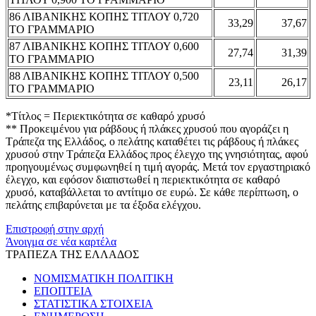
86 ΛΙΒΑΝΙΚΗΣ ΚΟΠΗΣ ΤΙΤΛΟΥ 0,720
33,29
37,67
ΤΟ ΓΡΑΜΜΑΡΙΟ
87 ΛΙΒΑΝΙΚΗΣ ΚΟΠΗΣ ΤΙΤΛΟΥ 0,600
27,74
31,39
ΤΟ ΓΡΑΜΜΑΡΙΟ
88 ΛΙΒΑΝΙΚΗΣ ΚΟΠΗΣ ΤΙΤΛΟΥ 0,500
23,11
26,17
ΤΟ ΓΡΑΜΜΑΡΙΟ
*Τίτλος = Περιεκτικότητα σε καθαρό χρυσό
** Προκειμένου για ράβδους ή πλάκες χρυσού που αγοράζει η
Τράπεζα της Ελλάδος, ο πελάτης καταθέτει τις ράβδους ή πλάκες
χρυσού στην Τράπεζα Ελλάδος προς έλεγχο της γνησιότητας, αφού
προηγουμένως συμφωνηθεί η τιμή αγοράς. Μετά τον εργαστηριακό
έλεγχο, και εφόσον διαπιστωθεί η περιεκτικότητα σε καθαρό
χρυσό, καταβάλλεται το αντίτιμο σε ευρώ. Σε κάθε περίπτωση, ο
πελάτης επιβαρύνεται με τα έξοδα ελέγχου.
Επιστροφή στην αρχή
Άνοιγμα σε νέα καρτέλα
ΤΡΑΠΕΖΑ ΤΗΣ ΕΛΛΑΔΟΣ
ΝΟΜΙΣΜΑΤΙΚΗ ΠΟΛΙΤΙΚΗ
ΕΠΟΠΤΕΙΑ
ΣΤΑΤΙΣΤΙΚΑ ΣΤΟΙΧΕΙΑ