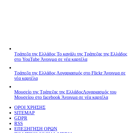
Τράπεζα της Ελλάδος
Το κανάλι της Τράπεζας της Ελλάδος
στο YouTube
Άνοιγμα σε νέα καρτέλα
Τράπεζα της Ελλάδος
Λογαριασμός στο Flickr
Άνοιγμα σε
νέα καρτέλα
Μουσείο της Τράπεζας της Ελλάδος
Λογαριασμός του
Μουσείου στο facebook
Άνοιγμα σε νέα καρτέλα
ΟΡΟΙ ΧΡΗΣΗΣ
SITEMAP
GDPR
RSS
ΕΠΕΞΗΓΗΣΗ ΟΡΩΝ