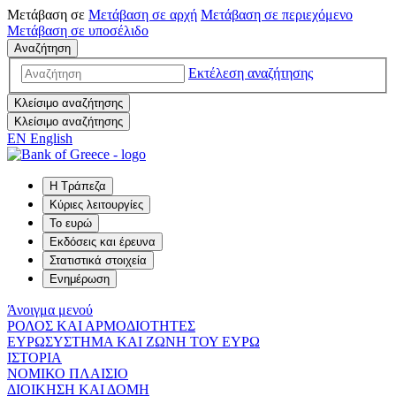
Μετάβαση σε
Μετάβαση σε
αρχή
Μετάβαση σε
περιεχόμενο
Μετάβαση σε
υποσέλιδο
Αναζήτηση
Εκτέλεση αναζήτησης
Κλείσιμο αναζήτησης
Κλείσιμο αναζήτησης
EN
English
Η Τράπεζα
Κύριες λειτουργίες
Το ευρώ
Εκδόσεις και έρευνα
Στατιστικά στοιχεία
Ενημέρωση
Άνοιγμα μενού
ΡΟΛΟΣ ΚΑΙ ΑΡΜΟΔΙΟΤΗΤΕΣ
ΕΥΡΩΣΥΣΤΗΜΑ ΚΑΙ ΖΩΝΗ ΤΟΥ ΕΥΡΩ
ΙΣΤΟΡΙΑ
ΝΟΜΙΚΟ ΠΛΑΙΣΙΟ
ΔΙΟΙΚΗΣΗ ΚΑΙ ΔΟΜΗ