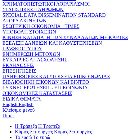
ΧΡΗΜΑΤΟΠΙΣΤΩΤΙΚΟΙ ΛΟΓΑΡΙΑΣΜΟΙ
ΣΤΑΤΙΣΤΙΚΕΣ ΠΛΗΡΩΜΩΝ
SPECIAL DATA DISSEMINATION STANDARD
ΑΓΟΡΑ ΑΚΙΝΗΤΩΝ
ΕΣΩΤΕΡΙΚΗ ΟΙΚΟΝΟΜΙΑ - ΤΙΜΕΣ
ΥΠΟΒΟΛΗ ΣΤΟΙΧΕΙΩΝ
ΚΙΝΗΣΗ ΚΑΙ ΑΠΑΤΗ ΤΩΝ ΣΥΝΑΛΛΑΓΩΝ ΜΕ ΚΑΡΤΕΣ
ΕΞΕΛΙΞΗ ΔΑΝΕΙΩΝ ΚΑΙ ΚΑΘΥΣΤΕΡΗΣΕΩΝ
ΓΡΑΦΕΙΟ ΤΥΠΟΥ
ΕΝΗΜΕΡΩΣΗ ΜΕΤΟΧΩΝ
ΕΥΚΑΙΡΙΕΣ ΑΠΑΣΧΟΛΗΣΗΣ
ΕΚΔΗΛΩΣΕΙΣ
ΕΠΕΞΗΓΗΣΕΙΣ
ΠΛΗΡΟΦΟΡΙΕΣ ΚΑΙ ΣΤΟΙΧΕΙΑ ΕΠΙΚΟΙΝΩΝΙΑΣ
ΒΙΒΛΙΟΘΗΚΗ ΕΙΚΟΝΩΝ ΚΑΙ ΒΙΝΤΕΟ
ΣΥΧΝΕΣ ΕΡΩΤΗΣΕΙΣ - ΕΠΙΚΟΙΝΩΝΙΑ
ΟΙΚΟΝΟΜΙΚΕΣ ΚΑΤΑΣΤΑΣΕΙΣ
ΕΙΔΙΚΑ ΘΕΜΑΤΑ
English
English
Κλείσιμο μενού
Πίσω
Η Τράπεζα
Η Τράπεζα
Κύριες λειτουργίες
Κύριες λειτουργίες
Το ευρώ
Το ευρώ