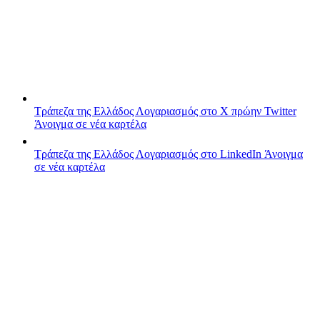
Τράπεζα της Ελλάδος
Λογαριασμός στο X πρώην Twitter
Άνοιγμα σε νέα καρτέλα
Τράπεζα της Ελλάδος
Λογαριασμός στο LinkedIn
Άνοιγμα
σε νέα καρτέλα