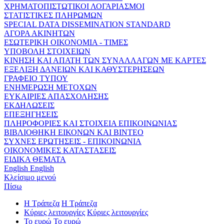
ΧΡΗΜΑΤΟΠΙΣΤΩΤΙΚΟΙ ΛΟΓΑΡΙΑΣΜΟΙ
ΣΤΑΤΙΣΤΙΚΕΣ ΠΛΗΡΩΜΩΝ
SPECIAL DATA DISSEMINATION STANDARD
ΑΓΟΡΑ ΑΚΙΝΗΤΩΝ
ΕΣΩΤΕΡΙΚΗ ΟΙΚΟΝΟΜΙΑ - ΤΙΜΕΣ
ΥΠΟΒΟΛΗ ΣΤΟΙΧΕΙΩΝ
ΚΙΝΗΣΗ ΚΑΙ ΑΠΑΤΗ ΤΩΝ ΣΥΝΑΛΛΑΓΩΝ ΜΕ ΚΑΡΤΕΣ
ΕΞΕΛΙΞΗ ΔΑΝΕΙΩΝ ΚΑΙ ΚΑΘΥΣΤΕΡΗΣΕΩΝ
ΓΡΑΦΕΙΟ ΤΥΠΟΥ
ΕΝΗΜΕΡΩΣΗ ΜΕΤΟΧΩΝ
ΕΥΚΑΙΡΙΕΣ ΑΠΑΣΧΟΛΗΣΗΣ
ΕΚΔΗΛΩΣΕΙΣ
ΕΠΕΞΗΓΗΣΕΙΣ
ΠΛΗΡΟΦΟΡΙΕΣ ΚΑΙ ΣΤΟΙΧΕΙΑ ΕΠΙΚΟΙΝΩΝΙΑΣ
ΒΙΒΛΙΟΘΗΚΗ ΕΙΚΟΝΩΝ ΚΑΙ ΒΙΝΤΕΟ
ΣΥΧΝΕΣ ΕΡΩΤΗΣΕΙΣ - ΕΠΙΚΟΙΝΩΝΙΑ
ΟΙΚΟΝΟΜΙΚΕΣ ΚΑΤΑΣΤΑΣΕΙΣ
ΕΙΔΙΚΑ ΘΕΜΑΤΑ
English
English
Κλείσιμο μενού
Πίσω
Η Τράπεζα
Η Τράπεζα
Κύριες λειτουργίες
Κύριες λειτουργίες
Το ευρώ
Το ευρώ