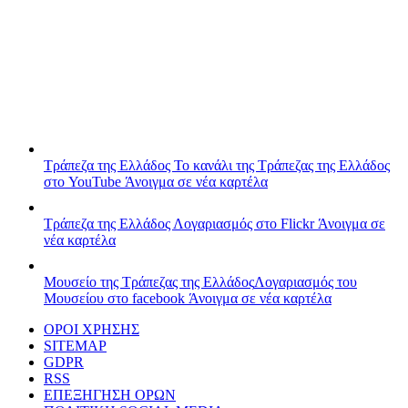
Τράπεζα της Ελλάδος
Το κανάλι της Τράπεζας της Ελλάδος
στο YouTube
Άνοιγμα σε νέα καρτέλα
Τράπεζα της Ελλάδος
Λογαριασμός στο Flickr
Άνοιγμα σε
νέα καρτέλα
Μουσείο της Τράπεζας της Ελλάδος
Λογαριασμός του
Μουσείου στο facebook
Άνοιγμα σε νέα καρτέλα
ΟΡΟΙ ΧΡΗΣΗΣ
SITEMAP
GDPR
RSS
ΕΠΕΞΗΓΗΣΗ ΟΡΩΝ