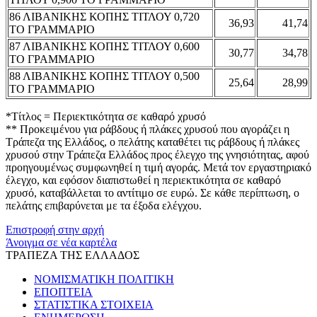
86 ΛΙΒΑΝΙΚΗΣ ΚΟΠΗΣ ΤΙΤΛΟΥ 0,720
36,93
41,74
ΤΟ ΓΡΑΜΜΑΡΙΟ
87 ΛΙΒΑΝΙΚΗΣ ΚΟΠΗΣ ΤΙΤΛΟΥ 0,600
30,77
34,78
ΤΟ ΓΡΑΜΜΑΡΙΟ
88 ΛΙΒΑΝΙΚΗΣ ΚΟΠΗΣ ΤΙΤΛΟΥ 0,500
25,64
28,99
ΤΟ ΓΡΑΜΜΑΡΙΟ
*Τίτλος = Περιεκτικότητα σε καθαρό χρυσό
** Προκειμένου για ράβδους ή πλάκες χρυσού που αγοράζει η
Τράπεζα της Ελλάδος, ο πελάτης καταθέτει τις ράβδους ή πλάκες
χρυσού στην Τράπεζα Ελλάδος προς έλεγχο της γνησιότητας, αφού
προηγουμένως συμφωνηθεί η τιμή αγοράς. Μετά τον εργαστηριακό
έλεγχο, και εφόσον διαπιστωθεί η περιεκτικότητα σε καθαρό
χρυσό, καταβάλλεται το αντίτιμο σε ευρώ. Σε κάθε περίπτωση, ο
πελάτης επιβαρύνεται με τα έξοδα ελέγχου.
Επιστροφή στην αρχή
Άνοιγμα σε νέα καρτέλα
ΤΡΑΠΕΖΑ ΤΗΣ ΕΛΛΑΔΟΣ
ΝΟΜΙΣΜΑΤΙΚΗ ΠΟΛΙΤΙΚΗ
ΕΠΟΠΤΕΙΑ
ΣΤΑΤΙΣΤΙΚΑ ΣΤΟΙΧΕΙΑ