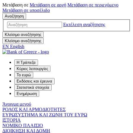
Μετάβαση σε
Μετάβαση σε
αρχή
Μετάβαση σε
περιεχόμενο
Μετάβαση σε
υποσέλιδο
Αναζήτηση
Εκτέλεση αναζήτησης
Κλείσιμο αναζήτησης
Κλείσιμο αναζήτησης
EN
English
Η Τράπεζα
Κύριες λειτουργίες
Το ευρώ
Εκδόσεις και έρευνα
Στατιστικά στοιχεία
Ενημέρωση
Άνοιγμα μενού
ΡΟΛΟΣ ΚΑΙ ΑΡΜΟΔΙΟΤΗΤΕΣ
ΕΥΡΩΣΥΣΤΗΜΑ ΚΑΙ ΖΩΝΗ ΤΟΥ ΕΥΡΩ
ΙΣΤΟΡΙΑ
ΝΟΜΙΚΟ ΠΛΑΙΣΙΟ
ΔΙΟΙΚΗΣΗ ΚΑΙ ΔΟΜΗ