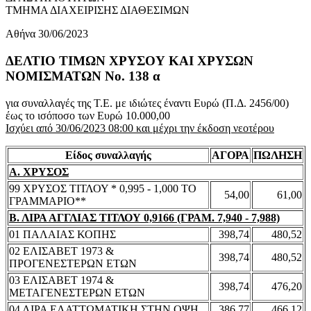
ΤΜΗΜΑ ΔΙΑΧΕΙΡΙΣΗΣ ΔΙΑΘΕΣΙΜΩΝ
Αθήνα 30/06/2023
ΔΕΛΤΙΟ ΤΙΜΩΝ ΧΡΥΣΟΥ ΚΑΙ ΧΡΥΣΩΝ
ΝΟΜΙΣΜΑΤΩΝ No. 138 α
για συναλλαγές της Τ.Ε. με ιδιώτες έναντι Ευρώ (Π.Δ. 2456/00)
έως το ισόποσο των Ευρώ 10.000,00
Ισχύει από 30/06/2023 08:00 και μέχρι την έκδοση νεοτέρου
Είδος συναλλαγής
ΑΓΟΡΑ
ΠΩΛΗΣΗ
Α. ΧΡΥΣΟΣ
99 ΧΡΥΣΟΣ ΤΙΤΛΟΥ * 0,995 - 1,000 ΤΟ
54,00
61,00
ΓΡΑΜΜΑΡΙΟ**
Β. ΛΙΡΑ ΑΓΓΛΙΑΣ ΤΙΤΛΟΥ 0,9166 (ΓΡΑΜ. 7,940 - 7,988)
01 ΠΑΛΑΙΑΣ ΚΟΠΗΣ
398,74
480,52
02 ΕΛΙΣΑΒΕΤ 1973 &
398,74
480,52
ΠΡΟΓΕΝΕΣΤΕΡΩΝ ΕΤΩΝ
03 ΕΛΙΣΑΒΕΤ 1974 &
398,74
476,20
ΜΕΤΑΓΕΝΕΣΤΕΡΩΝ ΕΤΩΝ
04 ΛΙΡΑ ΕΛΑΤΤΩΜΑΤΙΚΗ ΣΤΗΝ ΟΨΗ
386,77
466,12