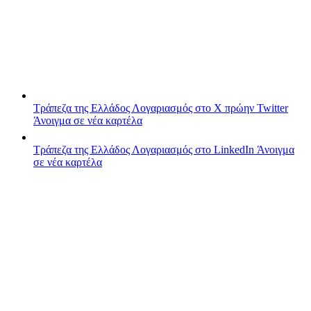
Τράπεζα της Ελλάδος
Λογαριασμός στο X πρώην Twitter
Άνοιγμα σε νέα καρτέλα
Τράπεζα της Ελλάδος
Λογαριασμός στο LinkedIn
Άνοιγμα
σε νέα καρτέλα