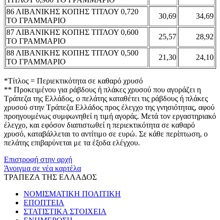
86 ΛΙΒΑΝΙΚΗΣ ΚΟΠΗΣ ΤΙΤΛΟΥ 0,720
30,69
34,69
ΤΟ ΓΡΑΜΜΑΡΙΟ
87 ΛΙΒΑΝΙΚΗΣ ΚΟΠΗΣ ΤΙΤΛΟΥ 0,600
25,57
28,92
ΤΟ ΓΡΑΜΜΑΡΙΟ
88 ΛΙΒΑΝΙΚΗΣ ΚΟΠΗΣ ΤΙΤΛΟΥ 0,500
21,30
24,10
ΤΟ ΓΡΑΜΜΑΡΙΟ
*Τίτλος = Περιεκτικότητα σε καθαρό χρυσό
** Προκειμένου για ράβδους ή πλάκες χρυσού που αγοράζει η
Τράπεζα της Ελλάδος, ο πελάτης καταθέτει τις ράβδους ή πλάκες
χρυσού στην Τράπεζα Ελλάδος προς έλεγχο της γνησιότητας, αφού
προηγουμένως συμφωνηθεί η τιμή αγοράς. Μετά τον εργαστηριακό
έλεγχο, και εφόσον διαπιστωθεί η περιεκτικότητα σε καθαρό
χρυσό, καταβάλλεται το αντίτιμο σε ευρώ. Σε κάθε περίπτωση, ο
πελάτης επιβαρύνεται με τα έξοδα ελέγχου.
Επιστροφή στην αρχή
Άνοιγμα σε νέα καρτέλα
ΤΡΑΠΕΖΑ ΤΗΣ ΕΛΛΑΔΟΣ
ΝΟΜΙΣΜΑΤΙΚΗ ΠΟΛΙΤΙΚΗ
ΕΠΟΠΤΕΙΑ
ΣΤΑΤΙΣΤΙΚΑ ΣΤΟΙΧΕΙΑ