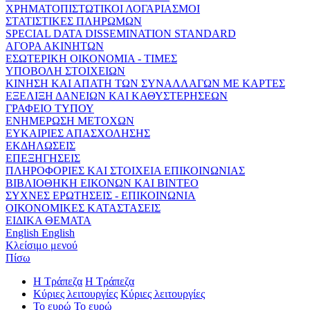
ΧΡΗΜΑΤΟΠΙΣΤΩΤΙΚΟΙ ΛΟΓΑΡΙΑΣΜΟΙ
ΣΤΑΤΙΣΤΙΚΕΣ ΠΛΗΡΩΜΩΝ
SPECIAL DATA DISSEMINATION STANDARD
ΑΓΟΡΑ ΑΚΙΝΗΤΩΝ
ΕΣΩΤΕΡΙΚΗ ΟΙΚΟΝΟΜΙΑ - ΤΙΜΕΣ
ΥΠΟΒΟΛΗ ΣΤΟΙΧΕΙΩΝ
ΚΙΝΗΣΗ ΚΑΙ ΑΠΑΤΗ ΤΩΝ ΣΥΝΑΛΛΑΓΩΝ ΜΕ ΚΑΡΤΕΣ
ΕΞΕΛΙΞΗ ΔΑΝΕΙΩΝ ΚΑΙ ΚΑΘΥΣΤΕΡΗΣΕΩΝ
ΓΡΑΦΕΙΟ ΤΥΠΟΥ
ΕΝΗΜΕΡΩΣΗ ΜΕΤΟΧΩΝ
ΕΥΚΑΙΡΙΕΣ ΑΠΑΣΧΟΛΗΣΗΣ
ΕΚΔΗΛΩΣΕΙΣ
ΕΠΕΞΗΓΗΣΕΙΣ
ΠΛΗΡΟΦΟΡΙΕΣ ΚΑΙ ΣΤΟΙΧΕΙΑ ΕΠΙΚΟΙΝΩΝΙΑΣ
ΒΙΒΛΙΟΘΗΚΗ ΕΙΚΟΝΩΝ ΚΑΙ ΒΙΝΤΕΟ
ΣΥΧΝΕΣ ΕΡΩΤΗΣΕΙΣ - ΕΠΙΚΟΙΝΩΝΙΑ
ΟΙΚΟΝΟΜΙΚΕΣ ΚΑΤΑΣΤΑΣΕΙΣ
ΕΙΔΙΚΑ ΘΕΜΑΤΑ
English
English
Κλείσιμο μενού
Πίσω
Η Τράπεζα
Η Τράπεζα
Κύριες λειτουργίες
Κύριες λειτουργίες
Το ευρώ
Το ευρώ