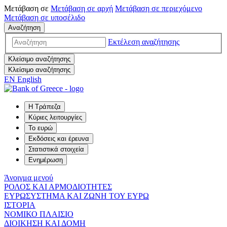
Μετάβαση σε
Μετάβαση σε
αρχή
Μετάβαση σε
περιεχόμενο
Μετάβαση σε
υποσέλιδο
Αναζήτηση
Εκτέλεση αναζήτησης
Κλείσιμο αναζήτησης
Κλείσιμο αναζήτησης
EN
English
Η Τράπεζα
Κύριες λειτουργίες
Το ευρώ
Εκδόσεις και έρευνα
Στατιστικά στοιχεία
Ενημέρωση
Άνοιγμα μενού
ΡΟΛΟΣ ΚΑΙ ΑΡΜΟΔΙΟΤΗΤΕΣ
ΕΥΡΩΣΥΣΤΗΜΑ ΚΑΙ ΖΩΝΗ ΤΟΥ ΕΥΡΩ
ΙΣΤΟΡΙΑ
ΝΟΜΙΚΟ ΠΛΑΙΣΙΟ
ΔΙΟΙΚΗΣΗ ΚΑΙ ΔΟΜΗ