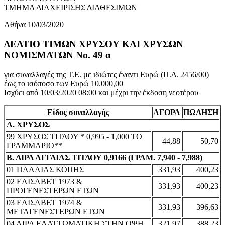
ΤΜΗΜΑ ΔΙΑΧΕΙΡΙΣΗΣ ΔΙΑΘΕΣΙΜΩΝ
Αθήνα 10/03/2020
ΔΕΛΤΙΟ ΤΙΜΩΝ ΧΡΥΣΟΥ ΚΑΙ ΧΡΥΣΩΝ
ΝΟΜΙΣΜΑΤΩΝ No. 49 α
για συναλλαγές της Τ.Ε. με ιδιώτες έναντι Ευρώ (Π.Δ. 2456/00)
έως το ισόποσο των Ευρώ 10.000,00
Ισχύει από 10/03/2020 08:00 και μέχρι την έκδοση νεοτέρου
Είδος συναλλαγής
ΑΓΟΡΑ
ΠΩΛΗΣΗ
Α. ΧΡΥΣΟΣ
99 ΧΡΥΣΟΣ ΤΙΤΛΟΥ * 0,995 - 1,000 ΤΟ
44,88
50,70
ΓΡΑΜΜΑΡΙΟ**
Β. ΛΙΡΑ ΑΓΓΛΙΑΣ ΤΙΤΛΟΥ 0,9166 (ΓΡΑΜ. 7,940 - 7,988)
01 ΠΑΛΑΙΑΣ ΚΟΠΗΣ
331,93
400,23
02 ΕΛΙΣΑΒΕΤ 1973 &
331,93
400,23
ΠΡΟΓΕΝΕΣΤΕΡΩΝ ΕΤΩΝ
03 ΕΛΙΣΑΒΕΤ 1974 &
331,93
396,63
ΜΕΤΑΓΕΝΕΣΤΕΡΩΝ ΕΤΩΝ
04 ΛΙΡΑ ΕΛΑΤΤΩΜΑΤΙΚΗ ΣΤΗΝ ΟΨΗ
321,97
388,23