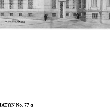
ΤΩΝ No. 77 α