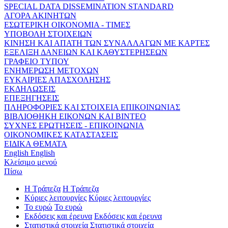
SPECIAL DATA DISSEMINATION STANDARD
ΑΓΟΡΑ ΑΚΙΝΗΤΩΝ
ΕΣΩΤΕΡΙΚΗ ΟΙΚΟΝΟΜΙΑ - ΤΙΜΕΣ
ΥΠΟΒΟΛΗ ΣΤΟΙΧΕΙΩΝ
ΚΙΝΗΣΗ ΚΑΙ ΑΠΑΤΗ ΤΩΝ ΣΥΝΑΛΛΑΓΩΝ ΜΕ ΚΑΡΤΕΣ
ΕΞΕΛΙΞΗ ΔΑΝΕΙΩΝ ΚΑΙ ΚΑΘΥΣΤΕΡΗΣΕΩΝ
ΓΡΑΦΕΙΟ ΤΥΠΟΥ
ΕΝΗΜΕΡΩΣΗ ΜΕΤΟΧΩΝ
ΕΥΚΑΙΡΙΕΣ ΑΠΑΣΧΟΛΗΣΗΣ
ΕΚΔΗΛΩΣΕΙΣ
ΕΠΕΞΗΓΗΣΕΙΣ
ΠΛΗΡΟΦΟΡΙΕΣ ΚΑΙ ΣΤΟΙΧΕΙΑ ΕΠΙΚΟΙΝΩΝΙΑΣ
ΒΙΒΛΙΟΘΗΚΗ ΕΙΚΟΝΩΝ ΚΑΙ ΒΙΝΤΕΟ
ΣΥΧΝΕΣ ΕΡΩΤΗΣΕΙΣ - ΕΠΙΚΟΙΝΩΝΙΑ
ΟΙΚΟΝΟΜΙΚΕΣ ΚΑΤΑΣΤΑΣΕΙΣ
ΕΙΔΙΚΑ ΘΕΜΑΤΑ
English
English
Κλείσιμο μενού
Πίσω
Η Τράπεζα
Η Τράπεζα
Κύριες λειτουργίες
Κύριες λειτουργίες
Το ευρώ
Το ευρώ
Εκδόσεις και έρευνα
Εκδόσεις και έρευνα
Στατιστικά στοιχεία
Στατιστικά στοιχεία