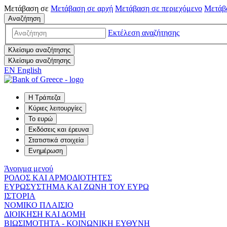
Μετάβαση σε
Μετάβαση σε
αρχή
Μετάβαση σε
περιεχόμενο
Μετάβ
Αναζήτηση
Εκτέλεση αναζήτησης
Κλείσιμο αναζήτησης
Κλείσιμο αναζήτησης
EN
English
Η Τράπεζα
Κύριες λειτουργίες
Το ευρώ
Εκδόσεις και έρευνα
Στατιστικά στοιχεία
Ενημέρωση
Άνοιγμα μενού
ΡΟΛΟΣ ΚΑΙ ΑΡΜΟΔΙΟΤΗΤΕΣ
ΕΥΡΩΣΥΣΤΗΜΑ ΚΑΙ ΖΩΝΗ ΤΟΥ ΕΥΡΩ
ΙΣΤΟΡΙΑ
ΝΟΜΙΚΟ ΠΛΑΙΣΙΟ
ΔΙΟΙΚΗΣΗ ΚΑΙ ΔΟΜΗ
ΒΙΩΣΙΜΟΤΗΤΑ - ΚΟΙΝΩΝΙΚΗ ΕΥΘΥΝΗ