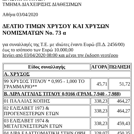
ΤΜΗΜΑ ΔΙΑΧΕΙΡΙΣΗΣ ΔΙΑΘΕΣΙΜΩΝ
Αθήνα 03/04/2020
ΔΕΛΤΙΟ ΤΙΜΩΝ ΧΡΥΣΟΥ ΚΑΙ ΧΡΥΣΩΝ
ΝΟΜΙΣΜΑΤΩΝ No. 73 α
για συναλλαγές της Τ.Ε. με ιδιώτες έναντι Ευρώ (Π.Δ. 2456/00)
έως το ισόποσο των Ευρώ 10.000,00
Ισχύει από 03/04/2020 08:00 και μέχρι την έκδοση νεοτέρου
Είδος συναλλαγής
ΑΓΟΡΑ
ΠΩΛΗΣΗ
Α. ΧΡΥΣΟΣ
99 ΧΡΥΣΟΣ ΤΙΤΛΟΥ * 0,995 - 1,000 ΤΟ
45,71
51,72
ΓΡΑΜΜΑΡΙΟ**
Β. ΛΙΡΑ ΑΓΓΛΙΑΣ ΤΙΤΛΟΥ 0,9166 (ΓΡΑΜ. 7,940 - 7,988)
01 ΠΑΛΑΙΑΣ ΚΟΠΗΣ
338,23
464,27
02 ΕΛΙΣΑΒΕΤ 1973 &
338,23
464,27
ΠΡΟΓΕΝΕΣΤΕΡΩΝ ΕΤΩΝ
03 ΕΛΙΣΑΒΕΤ 1974 &
338,23
459,43
ΜΕΤΑΓΕΝΕΣΤΕΡΩΝ ΕΤΩΝ
04 ΛΙΡΑ ΕΛΑΤΤΩΜΑΤΙΚΗ ΣΤΗΝ ΟΨΗ
328,07
450,35