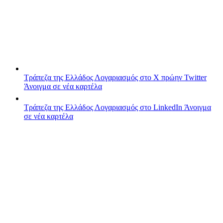
Τράπεζα της Ελλάδος
Λογαριασμός στο X πρώην Twitter
Άνοιγμα σε νέα καρτέλα
Τράπεζα της Ελλάδος
Λογαριασμός στο LinkedIn
Άνοιγμα
σε νέα καρτέλα