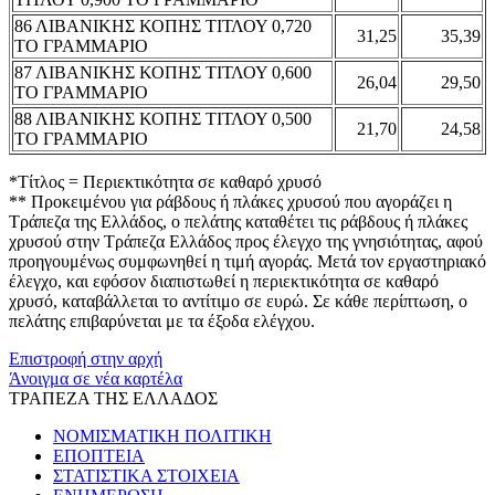
86 ΛΙΒΑΝΙΚΗΣ ΚΟΠΗΣ ΤΙΤΛΟΥ 0,720
31,25
35,39
ΤΟ ΓΡΑΜΜΑΡΙΟ
87 ΛΙΒΑΝΙΚΗΣ ΚΟΠΗΣ ΤΙΤΛΟΥ 0,600
26,04
29,50
ΤΟ ΓΡΑΜΜΑΡΙΟ
88 ΛΙΒΑΝΙΚΗΣ ΚΟΠΗΣ ΤΙΤΛΟΥ 0,500
21,70
24,58
ΤΟ ΓΡΑΜΜΑΡΙΟ
*Τίτλος = Περιεκτικότητα σε καθαρό χρυσό
** Προκειμένου για ράβδους ή πλάκες χρυσού που αγοράζει η
Τράπεζα της Ελλάδος, ο πελάτης καταθέτει τις ράβδους ή πλάκες
χρυσού στην Τράπεζα Ελλάδος προς έλεγχο της γνησιότητας, αφού
προηγουμένως συμφωνηθεί η τιμή αγοράς. Μετά τον εργαστηριακό
έλεγχο, και εφόσον διαπιστωθεί η περιεκτικότητα σε καθαρό
χρυσό, καταβάλλεται το αντίτιμο σε ευρώ. Σε κάθε περίπτωση, ο
πελάτης επιβαρύνεται με τα έξοδα ελέγχου.
Επιστροφή στην αρχή
Άνοιγμα σε νέα καρτέλα
ΤΡΑΠΕΖΑ ΤΗΣ ΕΛΛΑΔΟΣ
ΝΟΜΙΣΜΑΤΙΚΗ ΠΟΛΙΤΙΚΗ
ΕΠΟΠΤΕΙΑ
ΣΤΑΤΙΣΤΙΚΑ ΣΤΟΙΧΕΙΑ