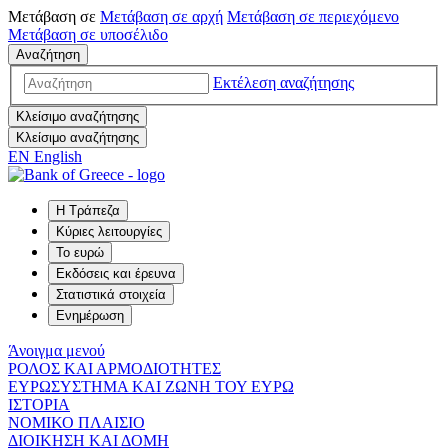
Μετάβαση σε
Μετάβαση σε
αρχή
Μετάβαση σε
περιεχόμενο
Μετάβαση σε
υποσέλιδο
Αναζήτηση
Εκτέλεση αναζήτησης
Κλείσιμο αναζήτησης
Κλείσιμο αναζήτησης
EN
English
Η Τράπεζα
Κύριες λειτουργίες
Το ευρώ
Εκδόσεις και έρευνα
Στατιστικά στοιχεία
Ενημέρωση
Άνοιγμα μενού
ΡΟΛΟΣ ΚΑΙ ΑΡΜΟΔΙΟΤΗΤΕΣ
ΕΥΡΩΣΥΣΤΗΜΑ ΚΑΙ ΖΩΝΗ ΤΟΥ ΕΥΡΩ
ΙΣΤΟΡΙΑ
ΝΟΜΙΚΟ ΠΛΑΙΣΙΟ
ΔΙΟΙΚΗΣΗ ΚΑΙ ΔΟΜΗ