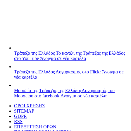
Τράπεζα της Ελλάδος
Το κανάλι της Τράπεζας της Ελλάδος
στο YouTube
Άνοιγμα σε νέα καρτέλα
Τράπεζα της Ελλάδος
Λογαριασμός στο Flickr
Άνοιγμα σε
νέα καρτέλα
Μουσείο της Τράπεζας της Ελλάδος
Λογαριασμός του
Μουσείου στο facebook
Άνοιγμα σε νέα καρτέλα
ΟΡΟΙ ΧΡΗΣΗΣ
SITEMAP
GDPR
RSS
ΕΠΕΞΗΓΗΣΗ ΟΡΩΝ