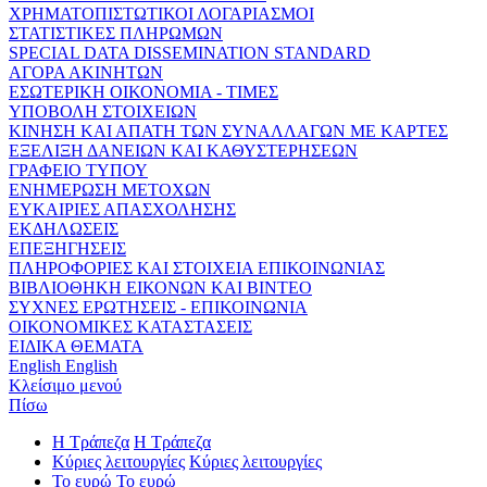
ΧΡΗΜΑΤΟΠΙΣΤΩΤΙΚΟΙ ΛΟΓΑΡΙΑΣΜΟΙ
ΣΤΑΤΙΣΤΙΚΕΣ ΠΛΗΡΩΜΩΝ
SPECIAL DATA DISSEMINATION STANDARD
ΑΓΟΡΑ ΑΚΙΝΗΤΩΝ
ΕΣΩΤΕΡΙΚΗ ΟΙΚΟΝΟΜΙΑ - ΤΙΜΕΣ
ΥΠΟΒΟΛΗ ΣΤΟΙΧΕΙΩΝ
ΚΙΝΗΣΗ ΚΑΙ ΑΠΑΤΗ ΤΩΝ ΣΥΝΑΛΛΑΓΩΝ ΜΕ ΚΑΡΤΕΣ
ΕΞΕΛΙΞΗ ΔΑΝΕΙΩΝ ΚΑΙ ΚΑΘΥΣΤΕΡΗΣΕΩΝ
ΓΡΑΦΕΙΟ ΤΥΠΟΥ
ΕΝΗΜΕΡΩΣΗ ΜΕΤΟΧΩΝ
ΕΥΚΑΙΡΙΕΣ ΑΠΑΣΧΟΛΗΣΗΣ
ΕΚΔΗΛΩΣΕΙΣ
ΕΠΕΞΗΓΗΣΕΙΣ
ΠΛΗΡΟΦΟΡΙΕΣ ΚΑΙ ΣΤΟΙΧΕΙΑ ΕΠΙΚΟΙΝΩΝΙΑΣ
ΒΙΒΛΙΟΘΗΚΗ ΕΙΚΟΝΩΝ ΚΑΙ ΒΙΝΤΕΟ
ΣΥΧΝΕΣ ΕΡΩΤΗΣΕΙΣ - ΕΠΙΚΟΙΝΩΝΙΑ
ΟΙΚΟΝΟΜΙΚΕΣ ΚΑΤΑΣΤΑΣΕΙΣ
ΕΙΔΙΚΑ ΘΕΜΑΤΑ
English
English
Κλείσιμο μενού
Πίσω
Η Τράπεζα
Η Τράπεζα
Κύριες λειτουργίες
Κύριες λειτουργίες
Το ευρώ
Το ευρώ