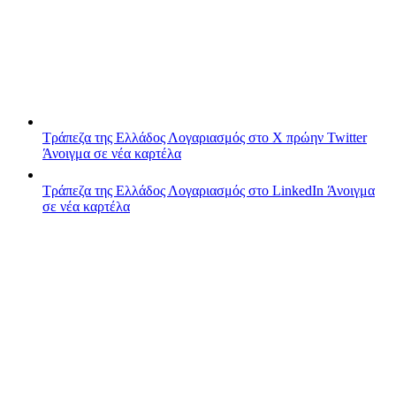
Τράπεζα της Ελλάδος
Λογαριασμός στο X πρώην Twitter
Άνοιγμα σε νέα καρτέλα
Τράπεζα της Ελλάδος
Λογαριασμός στο LinkedIn
Άνοιγμα
σε νέα καρτέλα