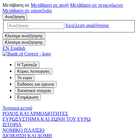
Μετάβαση σε
Μετάβαση σε
αρχή
Μετάβαση σε
περιεχόμενο
Μετάβαση σε
υποσέλιδο
Αναζήτηση
Εκτέλεση αναζήτησης
Κλείσιμο αναζήτησης
Κλείσιμο αναζήτησης
EN
English
Η Τράπεζα
Κύριες λειτουργίες
Το ευρώ
Εκδόσεις και έρευνα
Στατιστικά στοιχεία
Ενημέρωση
Άνοιγμα μενού
ΡΟΛΟΣ ΚΑΙ ΑΡΜΟΔΙΟΤΗΤΕΣ
ΕΥΡΩΣΥΣΤΗΜΑ ΚΑΙ ΖΩΝΗ ΤΟΥ ΕΥΡΩ
ΙΣΤΟΡΙΑ
ΝΟΜΙΚΟ ΠΛΑΙΣΙΟ
ΔΙΟΙΚΗΣΗ ΚΑΙ ΔΟΜΗ