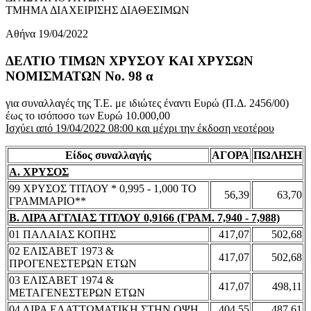
ΤΜΗΜΑ ΔΙΑΧΕΙΡΙΣΗΣ ΔΙΑΘΕΣΙΜΩΝ
Αθήνα 19/04/2022
ΔΕΛΤΙΟ ΤΙΜΩΝ ΧΡΥΣΟΥ ΚΑΙ ΧΡΥΣΩΝ
ΝΟΜΙΣΜΑΤΩΝ No. 98 α
για συναλλαγές της Τ.Ε. με ιδιώτες έναντι Ευρώ (Π.Δ. 2456/00)
έως το ισόποσο των Ευρώ 10.000,00
Ισχύει από 19/04/2022 08:00 και μέχρι την έκδοση νεοτέρου
Είδος συναλλαγής
ΑΓΟΡΑ
ΠΩΛΗΣΗ
Α. ΧΡΥΣΟΣ
99 ΧΡΥΣΟΣ ΤΙΤΛΟΥ * 0,995 - 1,000 ΤΟ
56,39
63,70
ΓΡΑΜΜΑΡΙΟ**
Β. ΛΙΡΑ ΑΓΓΛΙΑΣ ΤΙΤΛΟΥ 0,9166 (ΓΡΑΜ. 7,940 - 7,988)
01 ΠΑΛΑΙΑΣ ΚΟΠΗΣ
417,07
502,68
02 ΕΛΙΣΑΒΕΤ 1973 &
417,07
502,68
ΠΡΟΓΕΝΕΣΤΕΡΩΝ ΕΤΩΝ
03 ΕΛΙΣΑΒΕΤ 1974 &
417,07
498,11
ΜΕΤΑΓΕΝΕΣΤΕΡΩΝ ΕΤΩΝ
04 ΛΙΡΑ ΕΛΑΤΤΩΜΑΤΙΚΗ ΣΤΗΝ ΟΨΗ
404,55
487,61