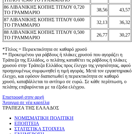
86 ΛΙΒΑΝΙΚΗΣ ΚΟΠΗΣ ΤΙΤΛΟΥ 0,720
38,56
43,57
ΤΟ ΓΡΑΜΜΑΡΙΟ
87 ΛΙΒΑΝΙΚΗΣ ΚΟΠΗΣ ΤΙΤΛΟΥ 0,600
32,13
36,32
ΤΟ ΓΡΑΜΜΑΡΙΟ
88 ΛΙΒΑΝΙΚΗΣ ΚΟΠΗΣ ΤΙΤΛΟΥ 0,500
26,77
30,27
ΤΟ ΓΡΑΜΜΑΡΙΟ
*Τίτλος = Περιεκτικότητα σε καθαρό χρυσό
** Προκειμένου για ράβδους ή πλάκες χρυσού που αγοράζει η
Τράπεζα της Ελλάδος, ο πελάτης καταθέτει τις ράβδους ή πλάκες
χρυσού στην Τράπεζα Ελλάδος προς έλεγχο της γνησιότητας, αφού
προηγουμένως συμφωνηθεί η τιμή αγοράς. Μετά τον εργαστηριακό
έλεγχο, και εφόσον διαπιστωθεί η περιεκτικότητα σε καθαρό
χρυσό, καταβάλλεται το αντίτιμο σε ευρώ. Σε κάθε περίπτωση, ο
πελάτης επιβαρύνεται με τα έξοδα ελέγχου.
Επιστροφή στην αρχή
Άνοιγμα σε νέα καρτέλα
ΤΡΑΠΕΖΑ ΤΗΣ ΕΛΛΑΔΟΣ
ΝΟΜΙΣΜΑΤΙΚΗ ΠΟΛΙΤΙΚΗ
ΕΠΟΠΤΕΙΑ
ΣΤΑΤΙΣΤΙΚΑ ΣΤΟΙΧΕΙΑ