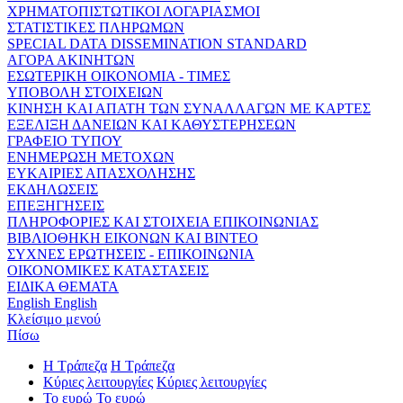
ΧΡΗΜΑΤΟΠΙΣΤΩΤΙΚΟΙ ΛΟΓΑΡΙΑΣΜΟΙ
ΣΤΑΤΙΣΤΙΚΕΣ ΠΛΗΡΩΜΩΝ
SPECIAL DATA DISSEMINATION STANDARD
ΑΓΟΡΑ ΑΚΙΝΗΤΩΝ
ΕΣΩΤΕΡΙΚΗ ΟΙΚΟΝΟΜΙΑ - ΤΙΜΕΣ
ΥΠΟΒΟΛΗ ΣΤΟΙΧΕΙΩΝ
ΚΙΝΗΣΗ ΚΑΙ ΑΠΑΤΗ ΤΩΝ ΣΥΝΑΛΛΑΓΩΝ ΜΕ ΚΑΡΤΕΣ
ΕΞΕΛΙΞΗ ΔΑΝΕΙΩΝ ΚΑΙ ΚΑΘΥΣΤΕΡΗΣΕΩΝ
ΓΡΑΦΕΙΟ ΤΥΠΟΥ
ΕΝΗΜΕΡΩΣΗ ΜΕΤΟΧΩΝ
ΕΥΚΑΙΡΙΕΣ ΑΠΑΣΧΟΛΗΣΗΣ
ΕΚΔΗΛΩΣΕΙΣ
ΕΠΕΞΗΓΗΣΕΙΣ
ΠΛΗΡΟΦΟΡΙΕΣ ΚΑΙ ΣΤΟΙΧΕΙΑ ΕΠΙΚΟΙΝΩΝΙΑΣ
ΒΙΒΛΙΟΘΗΚΗ ΕΙΚΟΝΩΝ ΚΑΙ ΒΙΝΤΕΟ
ΣΥΧΝΕΣ ΕΡΩΤΗΣΕΙΣ - ΕΠΙΚΟΙΝΩΝΙΑ
ΟΙΚΟΝΟΜΙΚΕΣ ΚΑΤΑΣΤΑΣΕΙΣ
ΕΙΔΙΚΑ ΘΕΜΑΤΑ
English
English
Κλείσιμο μενού
Πίσω
Η Τράπεζα
Η Τράπεζα
Κύριες λειτουργίες
Κύριες λειτουργίες
Το ευρώ
Το ευρώ