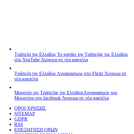
Τράπεζα της Ελλάδος
Το κανάλι της Τράπεζας της Ελλάδος
στο YouTube
Άνοιγμα σε νέα καρτέλα
Τράπεζα της Ελλάδος
Λογαριασμός στο Flickr
Άνοιγμα σε
νέα καρτέλα
Μουσείο της Τράπεζας της Ελλάδος
Λογαριασμός του
Μουσείου στο facebook
Άνοιγμα σε νέα καρτέλα
ΟΡΟΙ ΧΡΗΣΗΣ
SITEMAP
GDPR
RSS
ΕΠΕΞΗΓΗΣΗ ΟΡΩΝ