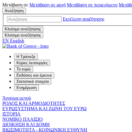
Μετάβαση σε
Μετάβαση σε
αρχή
Μετάβαση σε
περιεχόμενο
Μετάβ
Αναζήτηση
Εκτέλεση αναζήτησης
Κλείσιμο αναζήτησης
Κλείσιμο αναζήτησης
EN
English
Η Τράπεζα
Κύριες λειτουργίες
Το ευρώ
Εκδόσεις και έρευνα
Στατιστικά στοιχεία
Ενημέρωση
Άνοιγμα μενού
ΡΟΛΟΣ ΚΑΙ ΑΡΜΟΔΙΟΤΗΤΕΣ
ΕΥΡΩΣΥΣΤΗΜΑ ΚΑΙ ΖΩΝΗ ΤΟΥ ΕΥΡΩ
ΙΣΤΟΡΙΑ
ΝΟΜΙΚΟ ΠΛΑΙΣΙΟ
ΔΙΟΙΚΗΣΗ ΚΑΙ ΔΟΜΗ
ΒΙΩΣΙΜΟΤΗΤΑ - ΚΟΙΝΩΝΙΚΗ ΕΥΘΥΝΗ