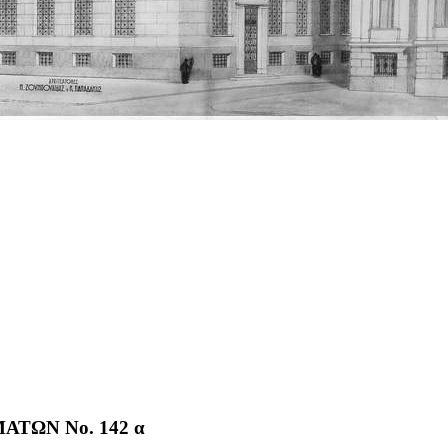
ΤΩΝ No. 142 α