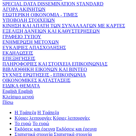
SPECIAL DATA DISSEMINATION STANDARD
ΑΓΟΡΑ ΑΚΙΝΗΤΩΝ
ΕΣΩΤΕΡΙΚΗ ΟΙΚΟΝΟΜΙΑ - ΤΙΜΕΣ
ΥΠΟΒΟΛΗ ΣΤΟΙΧΕΙΩΝ
ΚΙΝΗΣΗ ΚΑΙ ΑΠΑΤΗ ΤΩΝ ΣΥΝΑΛΛΑΓΩΝ ΜΕ ΚΑΡΤΕΣ
ΕΞΕΛΙΞΗ ΔΑΝΕΙΩΝ ΚΑΙ ΚΑΘΥΣΤΕΡΗΣΕΩΝ
ΓΡΑΦΕΙΟ ΤΥΠΟΥ
ΕΝΗΜΕΡΩΣΗ ΜΕΤΟΧΩΝ
ΕΥΚΑΙΡΙΕΣ ΑΠΑΣΧΟΛΗΣΗΣ
ΕΚΔΗΛΩΣΕΙΣ
ΕΠΕΞΗΓΗΣΕΙΣ
ΠΛΗΡΟΦΟΡΙΕΣ ΚΑΙ ΣΤΟΙΧΕΙΑ ΕΠΙΚΟΙΝΩΝΙΑΣ
ΒΙΒΛΙΟΘΗΚΗ ΕΙΚΟΝΩΝ ΚΑΙ ΒΙΝΤΕΟ
ΣΥΧΝΕΣ ΕΡΩΤΗΣΕΙΣ - ΕΠΙΚΟΙΝΩΝΙΑ
ΟΙΚΟΝΟΜΙΚΕΣ ΚΑΤΑΣΤΑΣΕΙΣ
ΕΙΔΙΚΑ ΘΕΜΑΤΑ
English
English
Κλείσιμο μενού
Πίσω
Η Τράπεζα
Η Τράπεζα
Κύριες λειτουργίες
Κύριες λειτουργίες
Το ευρώ
Το ευρώ
Εκδόσεις και έρευνα
Εκδόσεις και έρευνα
Στατιστικά στοιχεία
Στατιστικά στοιχεία