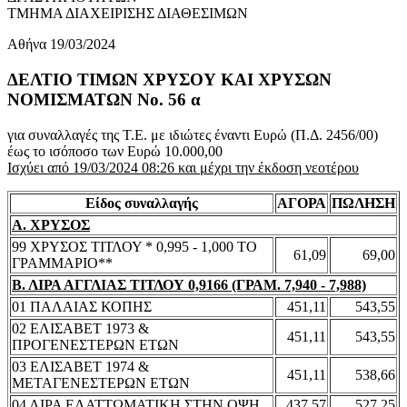
ΤΜΗΜΑ ΔΙΑΧΕΙΡΙΣΗΣ ΔΙΑΘΕΣΙΜΩΝ
Αθήνα 19/03/2024
ΔΕΛΤΙΟ ΤΙΜΩΝ ΧΡΥΣΟΥ ΚΑΙ ΧΡΥΣΩΝ
ΝΟΜΙΣΜΑΤΩΝ No. 56 α
για συναλλαγές της Τ.Ε. με ιδιώτες έναντι Ευρώ (Π.Δ. 2456/00)
έως το ισόποσο των Ευρώ 10.000,00
Ισχύει από 19/03/2024 08:26 και μέχρι την έκδοση νεοτέρου
Είδος συναλλαγής
ΑΓΟΡΑ
ΠΩΛΗΣΗ
Α. ΧΡΥΣΟΣ
99 ΧΡΥΣΟΣ ΤΙΤΛΟΥ * 0,995 - 1,000 ΤΟ
61,09
69,00
ΓΡΑΜΜΑΡΙΟ**
Β. ΛΙΡΑ ΑΓΓΛΙΑΣ ΤΙΤΛΟΥ 0,9166 (ΓΡΑΜ. 7,940 - 7,988)
01 ΠΑΛΑΙΑΣ ΚΟΠΗΣ
451,11
543,55
02 ΕΛΙΣΑΒΕΤ 1973 &
451,11
543,55
ΠΡΟΓΕΝΕΣΤΕΡΩΝ ΕΤΩΝ
03 ΕΛΙΣΑΒΕΤ 1974 &
451,11
538,66
ΜΕΤΑΓΕΝΕΣΤΕΡΩΝ ΕΤΩΝ
04 ΛΙΡΑ ΕΛΑΤΤΩΜΑΤΙΚΗ ΣΤΗΝ ΟΨΗ
437,57
527,25