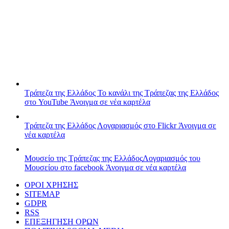
Τράπεζα της Ελλάδος
Το κανάλι της Τράπεζας της Ελλάδος
στο YouTube
Άνοιγμα σε νέα καρτέλα
Τράπεζα της Ελλάδος
Λογαριασμός στο Flickr
Άνοιγμα σε
νέα καρτέλα
Μουσείο της Τράπεζας της Ελλάδος
Λογαριασμός του
Μουσείου στο facebook
Άνοιγμα σε νέα καρτέλα
ΟΡΟΙ ΧΡΗΣΗΣ
SITEMAP
GDPR
RSS
ΕΠΕΞΗΓΗΣΗ ΟΡΩΝ