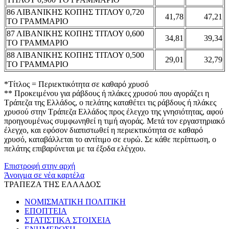
86 ΛΙΒΑΝΙΚΗΣ ΚΟΠΗΣ ΤΙΤΛΟΥ 0,720
41,78
47,21
ΤΟ ΓΡΑΜΜΑΡΙΟ
87 ΛΙΒΑΝΙΚΗΣ ΚΟΠΗΣ ΤΙΤΛΟΥ 0,600
34,81
39,34
ΤΟ ΓΡΑΜΜΑΡΙΟ
88 ΛΙΒΑΝΙΚΗΣ ΚΟΠΗΣ ΤΙΤΛΟΥ 0,500
29,01
32,79
ΤΟ ΓΡΑΜΜΑΡΙΟ
*Τίτλος = Περιεκτικότητα σε καθαρό χρυσό
** Προκειμένου για ράβδους ή πλάκες χρυσού που αγοράζει η
Τράπεζα της Ελλάδος, ο πελάτης καταθέτει τις ράβδους ή πλάκες
χρυσού στην Τράπεζα Ελλάδος προς έλεγχο της γνησιότητας, αφού
προηγουμένως συμφωνηθεί η τιμή αγοράς. Μετά τον εργαστηριακό
έλεγχο, και εφόσον διαπιστωθεί η περιεκτικότητα σε καθαρό
χρυσό, καταβάλλεται το αντίτιμο σε ευρώ. Σε κάθε περίπτωση, ο
πελάτης επιβαρύνεται με τα έξοδα ελέγχου.
Επιστροφή στην αρχή
Άνοιγμα σε νέα καρτέλα
ΤΡΑΠΕΖΑ ΤΗΣ ΕΛΛΑΔΟΣ
ΝΟΜΙΣΜΑΤΙΚΗ ΠΟΛΙΤΙΚΗ
ΕΠΟΠΤΕΙΑ
ΣΤΑΤΙΣΤΙΚΑ ΣΤΟΙΧΕΙΑ