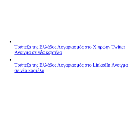
Τράπεζα της Ελλάδος
Λογαριασμός στο X πρώην Twitter
Άνοιγμα σε νέα καρτέλα
Τράπεζα της Ελλάδος
Λογαριασμός στο LinkedIn
Άνοιγμα
σε νέα καρτέλα