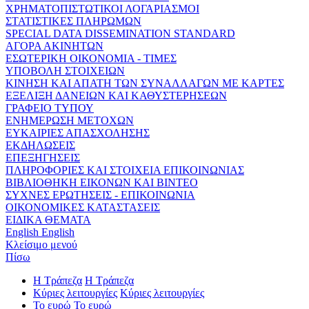
ΧΡΗΜΑΤΟΠΙΣΤΩΤΙΚΟΙ ΛΟΓΑΡΙΑΣΜΟΙ
ΣΤΑΤΙΣΤΙΚΕΣ ΠΛΗΡΩΜΩΝ
SPECIAL DATA DISSEMINATION STANDARD
ΑΓΟΡΑ ΑΚΙΝΗΤΩΝ
ΕΣΩΤΕΡΙΚΗ ΟΙΚΟΝΟΜΙΑ - ΤΙΜΕΣ
ΥΠΟΒΟΛΗ ΣΤΟΙΧΕΙΩΝ
ΚΙΝΗΣΗ ΚΑΙ ΑΠΑΤΗ ΤΩΝ ΣΥΝΑΛΛΑΓΩΝ ΜΕ ΚΑΡΤΕΣ
ΕΞΕΛΙΞΗ ΔΑΝΕΙΩΝ ΚΑΙ ΚΑΘΥΣΤΕΡΗΣΕΩΝ
ΓΡΑΦΕΙΟ ΤΥΠΟΥ
ΕΝΗΜΕΡΩΣΗ ΜΕΤΟΧΩΝ
ΕΥΚΑΙΡΙΕΣ ΑΠΑΣΧΟΛΗΣΗΣ
ΕΚΔΗΛΩΣΕΙΣ
ΕΠΕΞΗΓΗΣΕΙΣ
ΠΛΗΡΟΦΟΡΙΕΣ ΚΑΙ ΣΤΟΙΧΕΙΑ ΕΠΙΚΟΙΝΩΝΙΑΣ
ΒΙΒΛΙΟΘΗΚΗ ΕΙΚΟΝΩΝ ΚΑΙ ΒΙΝΤΕΟ
ΣΥΧΝΕΣ ΕΡΩΤΗΣΕΙΣ - ΕΠΙΚΟΙΝΩΝΙΑ
ΟΙΚΟΝΟΜΙΚΕΣ ΚΑΤΑΣΤΑΣΕΙΣ
ΕΙΔΙΚΑ ΘΕΜΑΤΑ
English
English
Κλείσιμο μενού
Πίσω
Η Τράπεζα
Η Τράπεζα
Κύριες λειτουργίες
Κύριες λειτουργίες
Το ευρώ
Το ευρώ