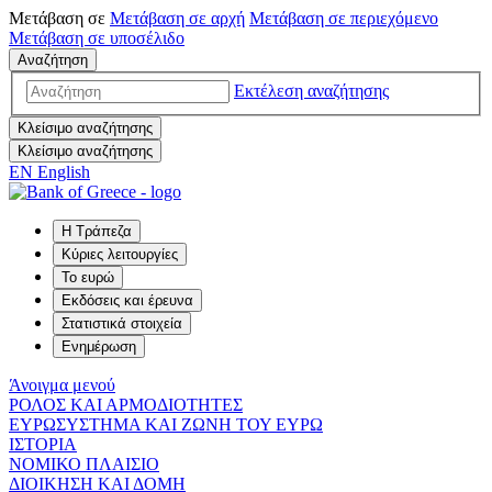
Μετάβαση σε
Μετάβαση σε
αρχή
Μετάβαση σε
περιεχόμενο
Μετάβαση σε
υποσέλιδο
Αναζήτηση
Εκτέλεση αναζήτησης
Κλείσιμο αναζήτησης
Κλείσιμο αναζήτησης
EN
English
Η Τράπεζα
Κύριες λειτουργίες
Το ευρώ
Εκδόσεις και έρευνα
Στατιστικά στοιχεία
Ενημέρωση
Άνοιγμα μενού
ΡΟΛΟΣ ΚΑΙ ΑΡΜΟΔΙΟΤΗΤΕΣ
ΕΥΡΩΣΥΣΤΗΜΑ ΚΑΙ ΖΩΝΗ ΤΟΥ ΕΥΡΩ
ΙΣΤΟΡΙΑ
ΝΟΜΙΚΟ ΠΛΑΙΣΙΟ
ΔΙΟΙΚΗΣΗ ΚΑΙ ΔΟΜΗ