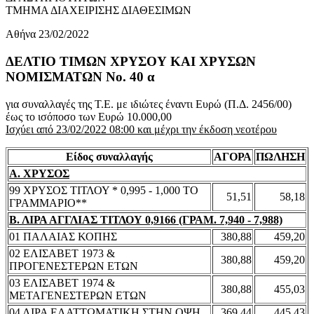
ΤΜΗΜΑ ΔΙΑΧΕΙΡΙΣΗΣ ΔΙΑΘΕΣΙΜΩΝ
Αθήνα 23/02/2022
ΔΕΛΤΙΟ ΤΙΜΩΝ ΧΡΥΣΟΥ ΚΑΙ ΧΡΥΣΩΝ
ΝΟΜΙΣΜΑΤΩΝ No. 40 α
για συναλλαγές της Τ.Ε. με ιδιώτες έναντι Ευρώ (Π.Δ. 2456/00)
έως το ισόποσο των Ευρώ 10.000,00
Ισχύει από 23/02/2022 08:00 και μέχρι την έκδοση νεοτέρου
Είδος συναλλαγής
ΑΓΟΡΑ
ΠΩΛΗΣΗ
Α. ΧΡΥΣΟΣ
99 ΧΡΥΣΟΣ ΤΙΤΛΟΥ * 0,995 - 1,000 ΤΟ
51,51
58,18
ΓΡΑΜΜΑΡΙΟ**
Β. ΛΙΡΑ ΑΓΓΛΙΑΣ ΤΙΤΛΟΥ 0,9166 (ΓΡΑΜ. 7,940 - 7,988)
01 ΠΑΛΑΙΑΣ ΚΟΠΗΣ
380,88
459,20
02 ΕΛΙΣΑΒΕΤ 1973 &
380,88
459,20
ΠΡΟΓΕΝΕΣΤΕΡΩΝ ΕΤΩΝ
03 ΕΛΙΣΑΒΕΤ 1974 &
380,88
455,03
ΜΕΤΑΓΕΝΕΣΤΕΡΩΝ ΕΤΩΝ
04 ΛΙΡΑ ΕΛΑΤΤΩΜΑΤΙΚΗ ΣΤΗΝ ΟΨΗ
369,44
445,43