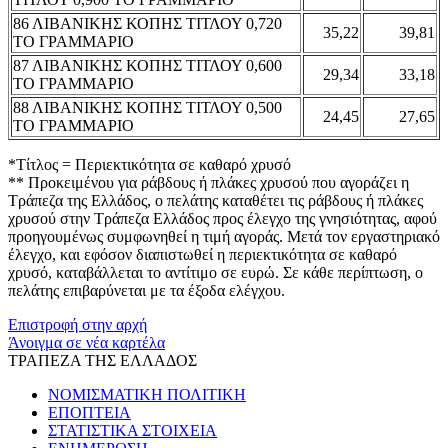
86 ΛΙΒΑΝΙΚΗΣ ΚΟΠΗΣ ΤΙΤΛΟΥ 0,720
35,22
39,81
ΤΟ ΓΡΑΜΜΑΡΙΟ
87 ΛΙΒΑΝΙΚΗΣ ΚΟΠΗΣ ΤΙΤΛΟΥ 0,600
29,34
33,18
ΤΟ ΓΡΑΜΜΑΡΙΟ
88 ΛΙΒΑΝΙΚΗΣ ΚΟΠΗΣ ΤΙΤΛΟΥ 0,500
24,45
27,65
ΤΟ ΓΡΑΜΜΑΡΙΟ
*Τίτλος = Περιεκτικότητα σε καθαρό χρυσό
** Προκειμένου για ράβδους ή πλάκες χρυσού που αγοράζει η
Τράπεζα της Ελλάδος, ο πελάτης καταθέτει τις ράβδους ή πλάκες
χρυσού στην Τράπεζα Ελλάδος προς έλεγχο της γνησιότητας, αφού
προηγουμένως συμφωνηθεί η τιμή αγοράς. Μετά τον εργαστηριακό
έλεγχο, και εφόσον διαπιστωθεί η περιεκτικότητα σε καθαρό
χρυσό, καταβάλλεται το αντίτιμο σε ευρώ. Σε κάθε περίπτωση, ο
πελάτης επιβαρύνεται με τα έξοδα ελέγχου.
Επιστροφή στην αρχή
Άνοιγμα σε νέα καρτέλα
ΤΡΑΠΕΖΑ ΤΗΣ ΕΛΛΑΔΟΣ
ΝΟΜΙΣΜΑΤΙΚΗ ΠΟΛΙΤΙΚΗ
ΕΠΟΠΤΕΙΑ
ΣΤΑΤΙΣΤΙΚΑ ΣΤΟΙΧΕΙΑ