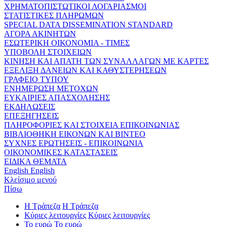
ΧΡΗΜΑΤΟΠΙΣΤΩΤΙΚΟΙ ΛΟΓΑΡΙΑΣΜΟΙ
ΣΤΑΤΙΣΤΙΚΕΣ ΠΛΗΡΩΜΩΝ
SPECIAL DATA DISSEMINATION STANDARD
ΑΓΟΡΑ ΑΚΙΝΗΤΩΝ
ΕΣΩΤΕΡΙΚΗ ΟΙΚΟΝΟΜΙΑ - ΤΙΜΕΣ
ΥΠΟΒΟΛΗ ΣΤΟΙΧΕΙΩΝ
ΚΙΝΗΣΗ ΚΑΙ ΑΠΑΤΗ ΤΩΝ ΣΥΝΑΛΛΑΓΩΝ ΜΕ ΚΑΡΤΕΣ
ΕΞΕΛΙΞΗ ΔΑΝΕΙΩΝ ΚΑΙ ΚΑΘΥΣΤΕΡΗΣΕΩΝ
ΓΡΑΦΕΙΟ ΤΥΠΟΥ
ΕΝΗΜΕΡΩΣΗ ΜΕΤΟΧΩΝ
ΕΥΚΑΙΡΙΕΣ ΑΠΑΣΧΟΛΗΣΗΣ
ΕΚΔΗΛΩΣΕΙΣ
ΕΠΕΞΗΓΗΣΕΙΣ
ΠΛΗΡΟΦΟΡΙΕΣ ΚΑΙ ΣΤΟΙΧΕΙΑ ΕΠΙΚΟΙΝΩΝΙΑΣ
ΒΙΒΛΙΟΘΗΚΗ ΕΙΚΟΝΩΝ ΚΑΙ ΒΙΝΤΕΟ
ΣΥΧΝΕΣ ΕΡΩΤΗΣΕΙΣ - ΕΠΙΚΟΙΝΩΝΙΑ
ΟΙΚΟΝΟΜΙΚΕΣ ΚΑΤΑΣΤΑΣΕΙΣ
ΕΙΔΙΚΑ ΘΕΜΑΤΑ
English
English
Κλείσιμο μενού
Πίσω
Η Τράπεζα
Η Τράπεζα
Κύριες λειτουργίες
Κύριες λειτουργίες
Το ευρώ
Το ευρώ