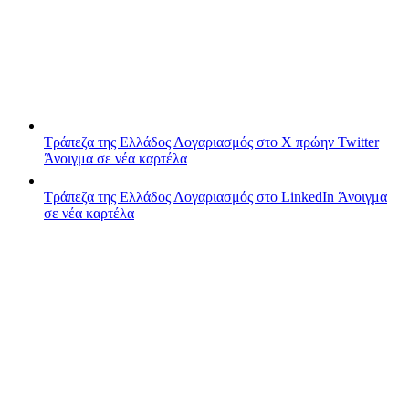
Τράπεζα της Ελλάδος
Λογαριασμός στο X πρώην Twitter
Άνοιγμα σε νέα καρτέλα
Τράπεζα της Ελλάδος
Λογαριασμός στο LinkedIn
Άνοιγμα
σε νέα καρτέλα