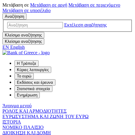
Μετάβαση σε
Μετάβαση σε
αρχή
Μετάβαση σε
περιεχόμενο
Μετάβαση σε
υποσέλιδο
Αναζήτηση
Εκτέλεση αναζήτησης
Κλείσιμο αναζήτησης
Κλείσιμο αναζήτησης
EN
English
Η Τράπεζα
Κύριες λειτουργίες
Το ευρώ
Εκδόσεις και έρευνα
Στατιστικά στοιχεία
Ενημέρωση
Άνοιγμα μενού
ΡΟΛΟΣ ΚΑΙ ΑΡΜΟΔΙΟΤΗΤΕΣ
ΕΥΡΩΣΥΣΤΗΜΑ ΚΑΙ ΖΩΝΗ ΤΟΥ ΕΥΡΩ
ΙΣΤΟΡΙΑ
ΝΟΜΙΚΟ ΠΛΑΙΣΙΟ
ΔΙΟΙΚΗΣΗ ΚΑΙ ΔΟΜΗ