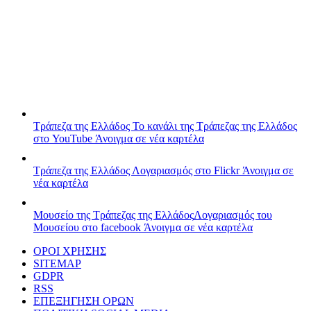
Τράπεζα της Ελλάδος
Το κανάλι της Τράπεζας της Ελλάδος
στο YouTube
Άνοιγμα σε νέα καρτέλα
Τράπεζα της Ελλάδος
Λογαριασμός στο Flickr
Άνοιγμα σε
νέα καρτέλα
Μουσείο της Τράπεζας της Ελλάδος
Λογαριασμός του
Μουσείου στο facebook
Άνοιγμα σε νέα καρτέλα
ΟΡΟΙ ΧΡΗΣΗΣ
SITEMAP
GDPR
RSS
ΕΠΕΞΗΓΗΣΗ ΟΡΩΝ