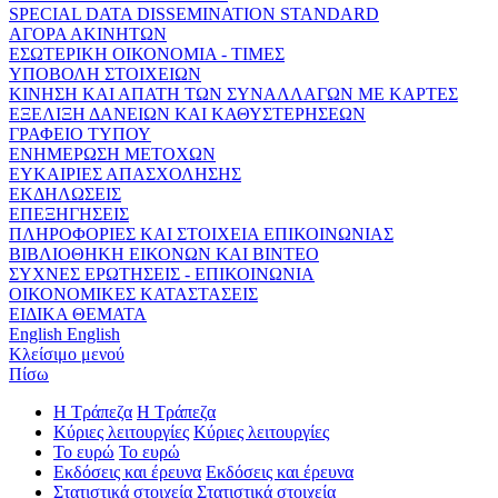
SPECIAL DATA DISSEMINATION STANDARD
ΑΓΟΡΑ ΑΚΙΝΗΤΩΝ
ΕΣΩΤΕΡΙΚΗ ΟΙΚΟΝΟΜΙΑ - ΤΙΜΕΣ
ΥΠΟΒΟΛΗ ΣΤΟΙΧΕΙΩΝ
ΚΙΝΗΣΗ ΚΑΙ ΑΠΑΤΗ ΤΩΝ ΣΥΝΑΛΛΑΓΩΝ ΜΕ ΚΑΡΤΕΣ
ΕΞΕΛΙΞΗ ΔΑΝΕΙΩΝ ΚΑΙ ΚΑΘΥΣΤΕΡΗΣΕΩΝ
ΓΡΑΦΕΙΟ ΤΥΠΟΥ
ΕΝΗΜΕΡΩΣΗ ΜΕΤΟΧΩΝ
ΕΥΚΑΙΡΙΕΣ ΑΠΑΣΧΟΛΗΣΗΣ
ΕΚΔΗΛΩΣΕΙΣ
ΕΠΕΞΗΓΗΣΕΙΣ
ΠΛΗΡΟΦΟΡΙΕΣ ΚΑΙ ΣΤΟΙΧΕΙΑ ΕΠΙΚΟΙΝΩΝΙΑΣ
ΒΙΒΛΙΟΘΗΚΗ ΕΙΚΟΝΩΝ ΚΑΙ ΒΙΝΤΕΟ
ΣΥΧΝΕΣ ΕΡΩΤΗΣΕΙΣ - ΕΠΙΚΟΙΝΩΝΙΑ
ΟΙΚΟΝΟΜΙΚΕΣ ΚΑΤΑΣΤΑΣΕΙΣ
ΕΙΔΙΚΑ ΘΕΜΑΤΑ
English
English
Κλείσιμο μενού
Πίσω
Η Τράπεζα
Η Τράπεζα
Κύριες λειτουργίες
Κύριες λειτουργίες
Το ευρώ
Το ευρώ
Εκδόσεις και έρευνα
Εκδόσεις και έρευνα
Στατιστικά στοιχεία
Στατιστικά στοιχεία