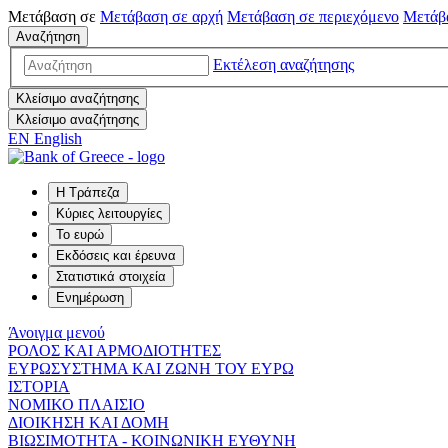
Μετάβαση σε
Μετάβαση σε
αρχή
Μετάβαση σε
περιεχόμενο
Μετάβ
Αναζήτηση
Εκτέλεση αναζήτησης
Κλείσιμο αναζήτησης
Κλείσιμο αναζήτησης
EN
English
Η Τράπεζα
Κύριες λειτουργίες
Το ευρώ
Εκδόσεις και έρευνα
Στατιστικά στοιχεία
Ενημέρωση
Άνοιγμα μενού
ΡΟΛΟΣ ΚΑΙ ΑΡΜΟΔΙΟΤΗΤΕΣ
ΕΥΡΩΣΥΣΤΗΜΑ ΚΑΙ ΖΩΝΗ ΤΟΥ ΕΥΡΩ
ΙΣΤΟΡΙΑ
ΝΟΜΙΚΟ ΠΛΑΙΣΙΟ
ΔΙΟΙΚΗΣΗ ΚΑΙ ΔΟΜΗ
ΒΙΩΣΙΜΟΤΗΤΑ - ΚΟΙΝΩΝΙΚΗ ΕΥΘΥΝΗ