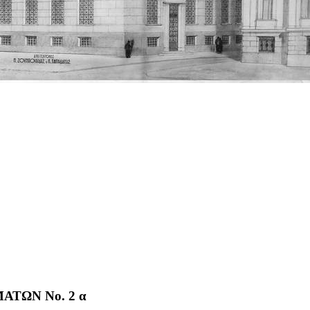
ΤΩΝ No. 2 α