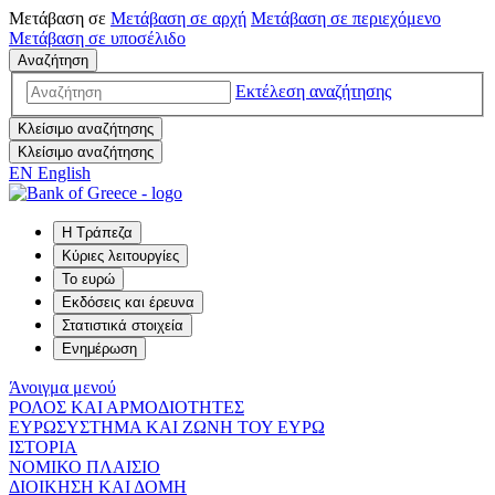
Μετάβαση σε
Μετάβαση σε
αρχή
Μετάβαση σε
περιεχόμενο
Μετάβαση σε
υποσέλιδο
Αναζήτηση
Εκτέλεση αναζήτησης
Κλείσιμο αναζήτησης
Κλείσιμο αναζήτησης
EN
English
Η Τράπεζα
Κύριες λειτουργίες
Το ευρώ
Εκδόσεις και έρευνα
Στατιστικά στοιχεία
Ενημέρωση
Άνοιγμα μενού
ΡΟΛΟΣ ΚΑΙ ΑΡΜΟΔΙΟΤΗΤΕΣ
ΕΥΡΩΣΥΣΤΗΜΑ ΚΑΙ ΖΩΝΗ ΤΟΥ ΕΥΡΩ
ΙΣΤΟΡΙΑ
ΝΟΜΙΚΟ ΠΛΑΙΣΙΟ
ΔΙΟΙΚΗΣΗ ΚΑΙ ΔΟΜΗ