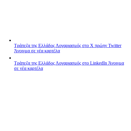
Τράπεζα της Ελλάδος
Λογαριασμός στο X πρώην Twitter
Άνοιγμα σε νέα καρτέλα
Τράπεζα της Ελλάδος
Λογαριασμός στο LinkedIn
Άνοιγμα
σε νέα καρτέλα