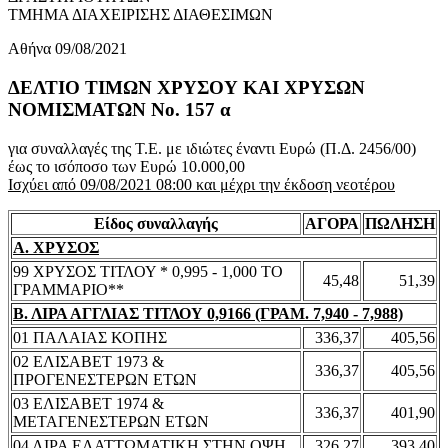
ΤΜΗΜΑ ΔΙΑΧΕΙΡΙΣΗΣ ΔΙΑΘΕΣΙΜΩΝ
Αθήνα 09/08/2021
ΔΕΛΤΙΟ ΤΙΜΩΝ ΧΡΥΣΟΥ ΚΑΙ ΧΡΥΣΩΝ
ΝΟΜΙΣΜΑΤΩΝ No. 157 α
για συναλλαγές της Τ.Ε. με ιδιώτες έναντι Ευρώ (Π.Δ. 2456/00)
έως το ισόποσο των Ευρώ 10.000,00
Ισχύει από 09/08/2021 08:00 και μέχρι την έκδοση νεοτέρου
Είδος συναλλαγής
ΑΓΟΡΑ
ΠΩΛΗΣΗ
Α. ΧΡΥΣΟΣ
99 ΧΡΥΣΟΣ ΤΙΤΛΟΥ * 0,995 - 1,000 ΤΟ
45,48
51,39
ΓΡΑΜΜΑΡΙΟ**
Β. ΛΙΡΑ ΑΓΓΛΙΑΣ ΤΙΤΛΟΥ 0,9166 (ΓΡΑΜ. 7,940 - 7,988)
01 ΠΑΛΑΙΑΣ ΚΟΠΗΣ
336,37
405,56
02 ΕΛΙΣΑΒΕΤ 1973 &
336,37
405,56
ΠΡΟΓΕΝΕΣΤΕΡΩΝ ΕΤΩΝ
03 ΕΛΙΣΑΒΕΤ 1974 &
336,37
401,90
ΜΕΤΑΓΕΝΕΣΤΕΡΩΝ ΕΤΩΝ
04 ΛΙΡΑ ΕΛΑΤΤΩΜΑΤΙΚΗ ΣΤΗΝ ΟΨΗ
326,27
393,40