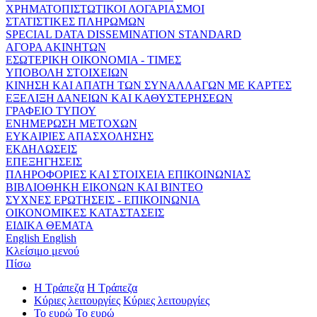
ΧΡΗΜΑΤΟΠΙΣΤΩΤΙΚΟΙ ΛΟΓΑΡΙΑΣΜΟΙ
ΣΤΑΤΙΣΤΙΚΕΣ ΠΛΗΡΩΜΩΝ
SPECIAL DATA DISSEMINATION STANDARD
ΑΓΟΡΑ ΑΚΙΝΗΤΩΝ
ΕΣΩΤΕΡΙΚΗ ΟΙΚΟΝΟΜΙΑ - ΤΙΜΕΣ
ΥΠΟΒΟΛΗ ΣΤΟΙΧΕΙΩΝ
ΚΙΝΗΣΗ ΚΑΙ ΑΠΑΤΗ ΤΩΝ ΣΥΝΑΛΛΑΓΩΝ ΜΕ ΚΑΡΤΕΣ
ΕΞΕΛΙΞΗ ΔΑΝΕΙΩΝ ΚΑΙ ΚΑΘΥΣΤΕΡΗΣΕΩΝ
ΓΡΑΦΕΙΟ ΤΥΠΟΥ
ΕΝΗΜΕΡΩΣΗ ΜΕΤΟΧΩΝ
ΕΥΚΑΙΡΙΕΣ ΑΠΑΣΧΟΛΗΣΗΣ
ΕΚΔΗΛΩΣΕΙΣ
ΕΠΕΞΗΓΗΣΕΙΣ
ΠΛΗΡΟΦΟΡΙΕΣ ΚΑΙ ΣΤΟΙΧΕΙΑ ΕΠΙΚΟΙΝΩΝΙΑΣ
ΒΙΒΛΙΟΘΗΚΗ ΕΙΚΟΝΩΝ ΚΑΙ ΒΙΝΤΕΟ
ΣΥΧΝΕΣ ΕΡΩΤΗΣΕΙΣ - ΕΠΙΚΟΙΝΩΝΙΑ
ΟΙΚΟΝΟΜΙΚΕΣ ΚΑΤΑΣΤΑΣΕΙΣ
ΕΙΔΙΚΑ ΘΕΜΑΤΑ
English
English
Κλείσιμο μενού
Πίσω
Η Τράπεζα
Η Τράπεζα
Κύριες λειτουργίες
Κύριες λειτουργίες
Το ευρώ
Το ευρώ