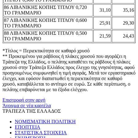
86 ΛΙΒΑΝΙΚΗΣ ΚΟΠΗΣ ΤΙΤΛΟΥ 0,720
31,10
35,16
ΤΟ ΓΡΑΜΜΑΡΙΟ
87 ΛΙΒΑΝΙΚΗΣ ΚΟΠΗΣ ΤΙΤΛΟΥ 0,600
25,91
29,30
ΤΟ ΓΡΑΜΜΑΡΙΟ
88 ΛΙΒΑΝΙΚΗΣ ΚΟΠΗΣ ΤΙΤΛΟΥ 0,500
21,59
24,43
ΤΟ ΓΡΑΜΜΑΡΙΟ
*Τίτλος = Περιεκτικότητα σε καθαρό χρυσό
** Προκειμένου για ράβδους ή πλάκες χρυσού που αγοράζει η
Τράπεζα της Ελλάδος, ο πελάτης καταθέτει τις ράβδους ή πλάκες
χρυσού στην Τράπεζα Ελλάδος προς έλεγχο της γνησιότητας, αφού
προηγουμένως συμφωνηθεί η τιμή αγοράς. Μετά τον εργαστηριακό
έλεγχο, και εφόσον διαπιστωθεί η περιεκτικότητα σε καθαρό
χρυσό, καταβάλλεται το αντίτιμο σε ευρώ. Σε κάθε περίπτωση, ο
πελάτης επιβαρύνεται με τα έξοδα ελέγχου.
Επιστροφή στην αρχή
Άνοιγμα σε νέα καρτέλα
ΤΡΑΠΕΖΑ ΤΗΣ ΕΛΛΑΔΟΣ
ΝΟΜΙΣΜΑΤΙΚΗ ΠΟΛΙΤΙΚΗ
ΕΠΟΠΤΕΙΑ
ΣΤΑΤΙΣΤΙΚΑ ΣΤΟΙΧΕΙΑ