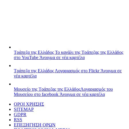
Τράπεζα της Ελλάδος
Το κανάλι της Τράπεζας της Ελλάδος
στο YouTube
Άνοιγμα σε νέα καρτέλα
Τράπεζα της Ελλάδος
Λογαριασμός στο Flickr
Άνοιγμα σε
νέα καρτέλα
Μουσείο της Τράπεζας της Ελλάδος
Λογαριασμός του
Μουσείου στο facebook
Άνοιγμα σε νέα καρτέλα
ΟΡΟΙ ΧΡΗΣΗΣ
SITEMAP
GDPR
RSS
ΕΠΕΞΗΓΗΣΗ ΟΡΩΝ