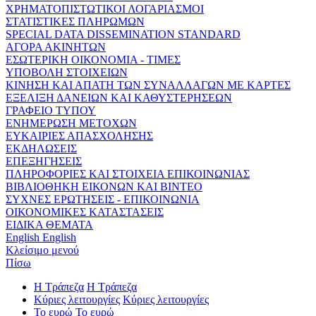
ΧΡΗΜΑΤΟΠΙΣΤΩΤΙΚΟΙ ΛΟΓΑΡΙΑΣΜΟΙ
ΣΤΑΤΙΣΤΙΚΕΣ ΠΛΗΡΩΜΩΝ
SPECIAL DATA DISSEMINATION STANDARD
ΑΓΟΡΑ ΑΚΙΝΗΤΩΝ
ΕΣΩΤΕΡΙΚΗ ΟΙΚΟΝΟΜΙΑ - ΤΙΜΕΣ
ΥΠΟΒΟΛΗ ΣΤΟΙΧΕΙΩΝ
ΚΙΝΗΣΗ ΚΑΙ ΑΠΑΤΗ ΤΩΝ ΣΥΝΑΛΛΑΓΩΝ ΜΕ ΚΑΡΤΕΣ
ΕΞΕΛΙΞΗ ΔΑΝΕΙΩΝ ΚΑΙ ΚΑΘΥΣΤΕΡΗΣΕΩΝ
ΓΡΑΦΕΙΟ ΤΥΠΟΥ
ΕΝΗΜΕΡΩΣΗ ΜΕΤΟΧΩΝ
ΕΥΚΑΙΡΙΕΣ ΑΠΑΣΧΟΛΗΣΗΣ
ΕΚΔΗΛΩΣΕΙΣ
ΕΠΕΞΗΓΗΣΕΙΣ
ΠΛΗΡΟΦΟΡΙΕΣ ΚΑΙ ΣΤΟΙΧΕΙΑ ΕΠΙΚΟΙΝΩΝΙΑΣ
ΒΙΒΛΙΟΘΗΚΗ ΕΙΚΟΝΩΝ ΚΑΙ ΒΙΝΤΕΟ
ΣΥΧΝΕΣ ΕΡΩΤΗΣΕΙΣ - ΕΠΙΚΟΙΝΩΝΙΑ
ΟΙΚΟΝΟΜΙΚΕΣ ΚΑΤΑΣΤΑΣΕΙΣ
ΕΙΔΙΚΑ ΘΕΜΑΤΑ
English
English
Κλείσιμο μενού
Πίσω
Η Τράπεζα
Η Τράπεζα
Κύριες λειτουργίες
Κύριες λειτουργίες
Το ευρώ
Το ευρώ