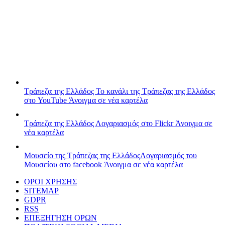
Τράπεζα της Ελλάδος
Το κανάλι της Τράπεζας της Ελλάδος
στο YouTube
Άνοιγμα σε νέα καρτέλα
Τράπεζα της Ελλάδος
Λογαριασμός στο Flickr
Άνοιγμα σε
νέα καρτέλα
Μουσείο της Τράπεζας της Ελλάδος
Λογαριασμός του
Μουσείου στο facebook
Άνοιγμα σε νέα καρτέλα
ΟΡΟΙ ΧΡΗΣΗΣ
SITEMAP
GDPR
RSS
ΕΠΕΞΗΓΗΣΗ ΟΡΩΝ