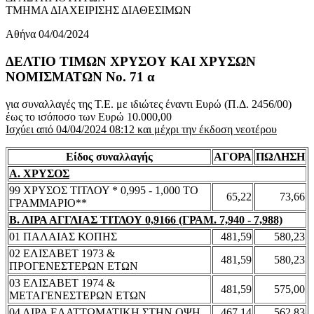
ΤΜΗΜΑ ΔΙΑΧΕΙΡΙΣΗΣ ΔΙΑΘΕΣΙΜΩΝ
Αθήνα 04/04/2024
ΔΕΛΤΙΟ ΤΙΜΩΝ ΧΡΥΣΟΥ ΚΑΙ ΧΡΥΣΩΝ
ΝΟΜΙΣΜΑΤΩΝ No. 71 α
για συναλλαγές της Τ.Ε. με ιδιώτες έναντι Ευρώ (Π.Δ. 2456/00)
έως το ισόποσο των Ευρώ 10.000,00
Ισχύει από 04/04/2024 08:12 και μέχρι την έκδοση νεοτέρου
Είδος συναλλαγής
ΑΓΟΡΑ
ΠΩΛΗΣΗ
Α. ΧΡΥΣΟΣ
99 ΧΡΥΣΟΣ ΤΙΤΛΟΥ * 0,995 - 1,000 ΤΟ
65,22
73,66
ΓΡΑΜΜΑΡΙΟ**
Β. ΛΙΡΑ ΑΓΓΛΙΑΣ ΤΙΤΛΟΥ 0,9166 (ΓΡΑΜ. 7,940 - 7,988)
01 ΠΑΛΑΙΑΣ ΚΟΠΗΣ
481,59
580,23
02 ΕΛΙΣΑΒΕΤ 1973 &
481,59
580,23
ΠΡΟΓΕΝΕΣΤΕΡΩΝ ΕΤΩΝ
03 ΕΛΙΣΑΒΕΤ 1974 &
481,59
575,00
ΜΕΤΑΓΕΝΕΣΤΕΡΩΝ ΕΤΩΝ
04 ΛΙΡΑ ΕΛΑΤΤΩΜΑΤΙΚΗ ΣΤΗΝ ΟΨΗ
467,14
562,83