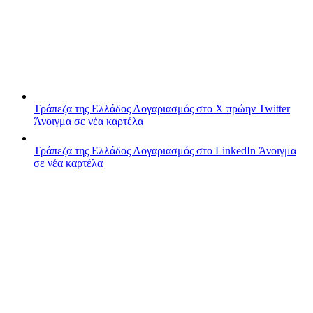
Τράπεζα της Ελλάδος
Λογαριασμός στο X πρώην Twitter
Άνοιγμα σε νέα καρτέλα
Τράπεζα της Ελλάδος
Λογαριασμός στο LinkedIn
Άνοιγμα
σε νέα καρτέλα