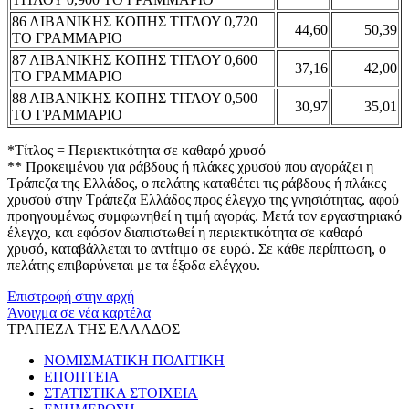
86 ΛΙΒΑΝΙΚΗΣ ΚΟΠΗΣ ΤΙΤΛΟΥ 0,720
44,60
50,39
ΤΟ ΓΡΑΜΜΑΡΙΟ
87 ΛΙΒΑΝΙΚΗΣ ΚΟΠΗΣ ΤΙΤΛΟΥ 0,600
37,16
42,00
ΤΟ ΓΡΑΜΜΑΡΙΟ
88 ΛΙΒΑΝΙΚΗΣ ΚΟΠΗΣ ΤΙΤΛΟΥ 0,500
30,97
35,01
ΤΟ ΓΡΑΜΜΑΡΙΟ
*Τίτλος = Περιεκτικότητα σε καθαρό χρυσό
** Προκειμένου για ράβδους ή πλάκες χρυσού που αγοράζει η
Τράπεζα της Ελλάδος, ο πελάτης καταθέτει τις ράβδους ή πλάκες
χρυσού στην Τράπεζα Ελλάδος προς έλεγχο της γνησιότητας, αφού
προηγουμένως συμφωνηθεί η τιμή αγοράς. Μετά τον εργαστηριακό
έλεγχο, και εφόσον διαπιστωθεί η περιεκτικότητα σε καθαρό
χρυσό, καταβάλλεται το αντίτιμο σε ευρώ. Σε κάθε περίπτωση, ο
πελάτης επιβαρύνεται με τα έξοδα ελέγχου.
Επιστροφή στην αρχή
Άνοιγμα σε νέα καρτέλα
ΤΡΑΠΕΖΑ ΤΗΣ ΕΛΛΑΔΟΣ
ΝΟΜΙΣΜΑΤΙΚΗ ΠΟΛΙΤΙΚΗ
ΕΠΟΠΤΕΙΑ
ΣΤΑΤΙΣΤΙΚΑ ΣΤΟΙΧΕΙΑ