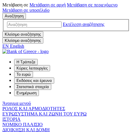
Μετάβαση σε
Μετάβαση σε
αρχή
Μετάβαση σε
περιεχόμενο
Μετάβαση σε
υποσέλιδο
Αναζήτηση
Εκτέλεση αναζήτησης
Κλείσιμο αναζήτησης
Κλείσιμο αναζήτησης
EN
English
Η Τράπεζα
Κύριες λειτουργίες
Το ευρώ
Εκδόσεις και έρευνα
Στατιστικά στοιχεία
Ενημέρωση
Άνοιγμα μενού
ΡΟΛΟΣ ΚΑΙ ΑΡΜΟΔΙΟΤΗΤΕΣ
ΕΥΡΩΣΥΣΤΗΜΑ ΚΑΙ ΖΩΝΗ ΤΟΥ ΕΥΡΩ
ΙΣΤΟΡΙΑ
ΝΟΜΙΚΟ ΠΛΑΙΣΙΟ
ΔΙΟΙΚΗΣΗ ΚΑΙ ΔΟΜΗ