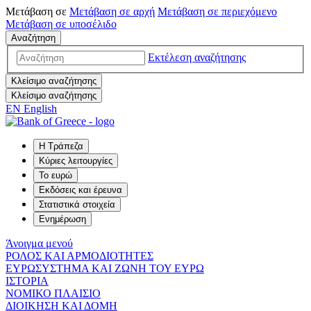
Μετάβαση σε
Μετάβαση σε
αρχή
Μετάβαση σε
περιεχόμενο
Μετάβαση σε
υποσέλιδο
Αναζήτηση
Εκτέλεση αναζήτησης
Κλείσιμο αναζήτησης
Κλείσιμο αναζήτησης
EN
English
Η Τράπεζα
Κύριες λειτουργίες
Το ευρώ
Εκδόσεις και έρευνα
Στατιστικά στοιχεία
Ενημέρωση
Άνοιγμα μενού
ΡΟΛΟΣ ΚΑΙ ΑΡΜΟΔΙΟΤΗΤΕΣ
ΕΥΡΩΣΥΣΤΗΜΑ ΚΑΙ ΖΩΝΗ ΤΟΥ ΕΥΡΩ
ΙΣΤΟΡΙΑ
ΝΟΜΙΚΟ ΠΛΑΙΣΙΟ
ΔΙΟΙΚΗΣΗ ΚΑΙ ΔΟΜΗ