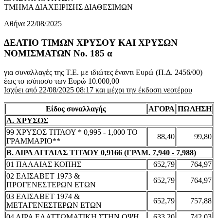
ΤΜΗΜΑ ΔΙΑΧΕΙΡΙΣΗΣ ΔΙΑΘΕΣΙΜΩΝ
Αθήνα 22/08/2025
ΔΕΛΤΙΟ ΤΙΜΩΝ ΧΡΥΣΟΥ ΚΑΙ ΧΡΥΣΩΝ
ΝΟΜΙΣΜΑΤΩΝ No. 185 α
για συναλλαγές της Τ.Ε. με ιδιώτες έναντι Ευρώ (Π.Δ. 2456/00)
έως το ισόποσο των Ευρώ 10.000,00
Ισχύει από 22/08/2025 08:17 και μέχρι την έκδοση νεοτέρου
Είδος συναλλαγής
ΑΓΟΡΑ
ΠΩΛΗΣΗ
Α. ΧΡΥΣΟΣ
99 ΧΡΥΣΟΣ ΤΙΤΛΟΥ * 0,995 - 1,000 ΤΟ
88,40
99,80
ΓΡΑΜΜΑΡΙΟ**
Β. ΛΙΡΑ ΑΓΓΛΙΑΣ ΤΙΤΛΟΥ 0,9166 (ΓΡΑΜ. 7,940 - 7,988)
01 ΠΑΛΑΙΑΣ ΚΟΠΗΣ
652,79
764,97
02 ΕΛΙΣΑΒΕΤ 1973 &
652,79
764,97
ΠΡΟΓΕΝΕΣΤΕΡΩΝ ΕΤΩΝ
03 ΕΛΙΣΑΒΕΤ 1974 &
652,79
757,88
ΜΕΤΑΓΕΝΕΣΤΕΡΩΝ ΕΤΩΝ
04 ΛΙΡΑ ΕΛΑΤΤΩΜΑΤΙΚΗ ΣΤΗΝ ΟΨΗ
633,20
742,03