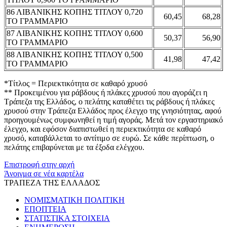
86 ΛΙΒΑΝΙΚΗΣ ΚΟΠΗΣ ΤΙΤΛΟΥ 0,720
60,45
68,28
ΤΟ ΓΡΑΜΜΑΡΙΟ
87 ΛΙΒΑΝΙΚΗΣ ΚΟΠΗΣ ΤΙΤΛΟΥ 0,600
50,37
56,90
ΤΟ ΓΡΑΜΜΑΡΙΟ
88 ΛΙΒΑΝΙΚΗΣ ΚΟΠΗΣ ΤΙΤΛΟΥ 0,500
41,98
47,42
ΤΟ ΓΡΑΜΜΑΡΙΟ
*Τίτλος = Περιεκτικότητα σε καθαρό χρυσό
** Προκειμένου για ράβδους ή πλάκες χρυσού που αγοράζει η
Τράπεζα της Ελλάδος, ο πελάτης καταθέτει τις ράβδους ή πλάκες
χρυσού στην Τράπεζα Ελλάδος προς έλεγχο της γνησιότητας, αφού
προηγουμένως συμφωνηθεί η τιμή αγοράς. Μετά τον εργαστηριακό
έλεγχο, και εφόσον διαπιστωθεί η περιεκτικότητα σε καθαρό
χρυσό, καταβάλλεται το αντίτιμο σε ευρώ. Σε κάθε περίπτωση, ο
πελάτης επιβαρύνεται με τα έξοδα ελέγχου.
Επιστροφή στην αρχή
Άνοιγμα σε νέα καρτέλα
ΤΡΑΠΕΖΑ ΤΗΣ ΕΛΛΑΔΟΣ
ΝΟΜΙΣΜΑΤΙΚΗ ΠΟΛΙΤΙΚΗ
ΕΠΟΠΤΕΙΑ
ΣΤΑΤΙΣΤΙΚΑ ΣΤΟΙΧΕΙΑ