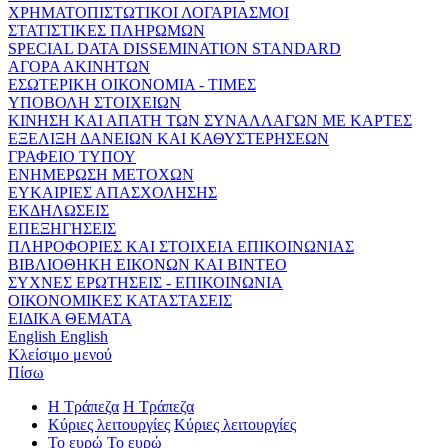
ΧΡΗΜΑΤΟΠΙΣΤΩΤΙΚΟΙ ΛΟΓΑΡΙΑΣΜΟΙ
ΣΤΑΤΙΣΤΙΚΕΣ ΠΛΗΡΩΜΩΝ
SPECIAL DATA DISSEMINATION STANDARD
ΑΓΟΡΑ ΑΚΙΝΗΤΩΝ
ΕΣΩΤΕΡΙΚΗ ΟΙΚΟΝΟΜΙΑ - ΤΙΜΕΣ
ΥΠΟΒΟΛΗ ΣΤΟΙΧΕΙΩΝ
ΚΙΝΗΣΗ ΚΑΙ ΑΠΑΤΗ ΤΩΝ ΣΥΝΑΛΛΑΓΩΝ ΜΕ ΚΑΡΤΕΣ
ΕΞΕΛΙΞΗ ΔΑΝΕΙΩΝ ΚΑΙ ΚΑΘΥΣΤΕΡΗΣΕΩΝ
ΓΡΑΦΕΙΟ ΤΥΠΟΥ
ΕΝΗΜΕΡΩΣΗ ΜΕΤΟΧΩΝ
ΕΥΚΑΙΡΙΕΣ ΑΠΑΣΧΟΛΗΣΗΣ
ΕΚΔΗΛΩΣΕΙΣ
ΕΠΕΞΗΓΗΣΕΙΣ
ΠΛΗΡΟΦΟΡΙΕΣ ΚΑΙ ΣΤΟΙΧΕΙΑ ΕΠΙΚΟΙΝΩΝΙΑΣ
ΒΙΒΛΙΟΘΗΚΗ ΕΙΚΟΝΩΝ ΚΑΙ ΒΙΝΤΕΟ
ΣΥΧΝΕΣ ΕΡΩΤΗΣΕΙΣ - ΕΠΙΚΟΙΝΩΝΙΑ
ΟΙΚΟΝΟΜΙΚΕΣ ΚΑΤΑΣΤΑΣΕΙΣ
ΕΙΔΙΚΑ ΘΕΜΑΤΑ
English
English
Κλείσιμο μενού
Πίσω
Η Τράπεζα
Η Τράπεζα
Κύριες λειτουργίες
Κύριες λειτουργίες
Το ευρώ
Το ευρώ