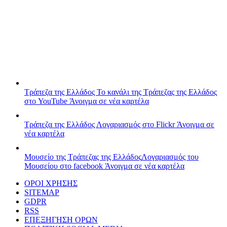
Τράπεζα της Ελλάδος
Το κανάλι της Τράπεζας της Ελλάδος
στο YouTube
Άνοιγμα σε νέα καρτέλα
Τράπεζα της Ελλάδος
Λογαριασμός στο Flickr
Άνοιγμα σε
νέα καρτέλα
Μουσείο της Τράπεζας της Ελλάδος
Λογαριασμός του
Μουσείου στο facebook
Άνοιγμα σε νέα καρτέλα
ΟΡΟΙ ΧΡΗΣΗΣ
SITEMAP
GDPR
RSS
ΕΠΕΞΗΓΗΣΗ ΟΡΩΝ