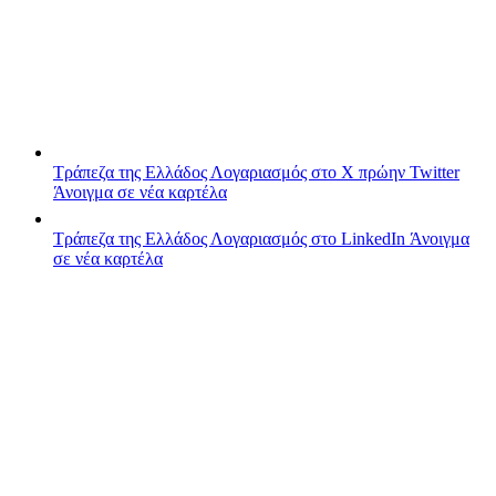
Τράπεζα της Ελλάδος
Λογαριασμός στο X πρώην Twitter
Άνοιγμα σε νέα καρτέλα
Τράπεζα της Ελλάδος
Λογαριασμός στο LinkedIn
Άνοιγμα
σε νέα καρτέλα