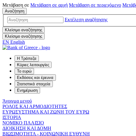
Μετάβαση σε
Μετάβαση σε
αρχή
Μετάβαση σε
περιεχόμενο
Μετάβ
Αναζήτηση
Εκτέλεση αναζήτησης
Κλείσιμο αναζήτησης
Κλείσιμο αναζήτησης
EN
English
Η Τράπεζα
Κύριες λειτουργίες
Το ευρώ
Εκδόσεις και έρευνα
Στατιστικά στοιχεία
Ενημέρωση
Άνοιγμα μενού
ΡΟΛΟΣ ΚΑΙ ΑΡΜΟΔΙΟΤΗΤΕΣ
ΕΥΡΩΣΥΣΤΗΜΑ ΚΑΙ ΖΩΝΗ ΤΟΥ ΕΥΡΩ
ΙΣΤΟΡΙΑ
ΝΟΜΙΚΟ ΠΛΑΙΣΙΟ
ΔΙΟΙΚΗΣΗ ΚΑΙ ΔΟΜΗ
ΒΙΩΣΙΜΟΤΗΤΑ - ΚΟΙΝΩΝΙΚΗ ΕΥΘΥΝΗ