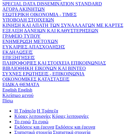
SPECIAL DATA DISSEMINATION STANDARD
ΑΓΟΡΑ ΑΚΙΝΗΤΩΝ
ΕΣΩΤΕΡΙΚΗ ΟΙΚΟΝΟΜΙΑ - ΤΙΜΕΣ
ΥΠΟΒΟΛΗ ΣΤΟΙΧΕΙΩΝ
ΚΙΝΗΣΗ ΚΑΙ ΑΠΑΤΗ ΤΩΝ ΣΥΝΑΛΛΑΓΩΝ ΜΕ ΚΑΡΤΕΣ
ΕΞΕΛΙΞΗ ΔΑΝΕΙΩΝ ΚΑΙ ΚΑΘΥΣΤΕΡΗΣΕΩΝ
ΓΡΑΦΕΙΟ ΤΥΠΟΥ
ΕΝΗΜΕΡΩΣΗ ΜΕΤΟΧΩΝ
ΕΥΚΑΙΡΙΕΣ ΑΠΑΣΧΟΛΗΣΗΣ
ΕΚΔΗΛΩΣΕΙΣ
ΕΠΕΞΗΓΗΣΕΙΣ
ΠΛΗΡΟΦΟΡΙΕΣ ΚΑΙ ΣΤΟΙΧΕΙΑ ΕΠΙΚΟΙΝΩΝΙΑΣ
ΒΙΒΛΙΟΘΗΚΗ ΕΙΚΟΝΩΝ ΚΑΙ ΒΙΝΤΕΟ
ΣΥΧΝΕΣ ΕΡΩΤΗΣΕΙΣ - ΕΠΙΚΟΙΝΩΝΙΑ
ΟΙΚΟΝΟΜΙΚΕΣ ΚΑΤΑΣΤΑΣΕΙΣ
ΕΙΔΙΚΑ ΘΕΜΑΤΑ
English
English
Κλείσιμο μενού
Πίσω
Η Τράπεζα
Η Τράπεζα
Κύριες λειτουργίες
Κύριες λειτουργίες
Το ευρώ
Το ευρώ
Εκδόσεις και έρευνα
Εκδόσεις και έρευνα
Στατιστικά στοιχεία
Στατιστικά στοιχεία