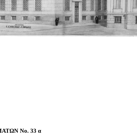
ΤΩΝ No. 33 α