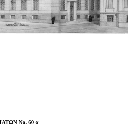
ΤΩΝ No. 60 α