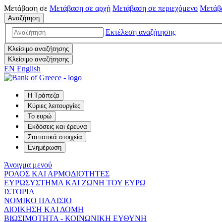
Μετάβαση σε
Μετάβαση σε
αρχή
Μετάβαση σε
περιεχόμενο
Μετάβ
Αναζήτηση
Εκτέλεση αναζήτησης
Κλείσιμο αναζήτησης
Κλείσιμο αναζήτησης
EN
English
Η Τράπεζα
Κύριες λειτουργίες
Το ευρώ
Εκδόσεις και έρευνα
Στατιστικά στοιχεία
Ενημέρωση
Άνοιγμα μενού
ΡΟΛΟΣ ΚΑΙ ΑΡΜΟΔΙΟΤΗΤΕΣ
ΕΥΡΩΣΥΣΤΗΜΑ ΚΑΙ ΖΩΝΗ ΤΟΥ ΕΥΡΩ
ΙΣΤΟΡΙΑ
ΝΟΜΙΚΟ ΠΛΑΙΣΙΟ
ΔΙΟΙΚΗΣΗ ΚΑΙ ΔΟΜΗ
ΒΙΩΣΙΜΟΤΗΤΑ - ΚΟΙΝΩΝΙΚΗ ΕΥΘΥΝΗ