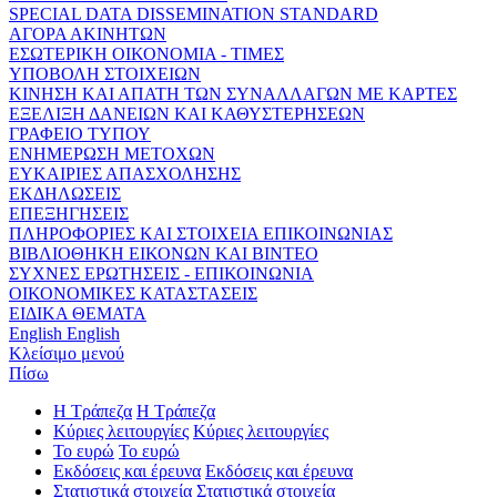
SPECIAL DATA DISSEMINATION STANDARD
ΑΓΟΡΑ ΑΚΙΝΗΤΩΝ
ΕΣΩΤΕΡΙΚΗ ΟΙΚΟΝΟΜΙΑ - ΤΙΜΕΣ
ΥΠΟΒΟΛΗ ΣΤΟΙΧΕΙΩΝ
ΚΙΝΗΣΗ ΚΑΙ ΑΠΑΤΗ ΤΩΝ ΣΥΝΑΛΛΑΓΩΝ ΜΕ ΚΑΡΤΕΣ
ΕΞΕΛΙΞΗ ΔΑΝΕΙΩΝ ΚΑΙ ΚΑΘΥΣΤΕΡΗΣΕΩΝ
ΓΡΑΦΕΙΟ ΤΥΠΟΥ
ΕΝΗΜΕΡΩΣΗ ΜΕΤΟΧΩΝ
ΕΥΚΑΙΡΙΕΣ ΑΠΑΣΧΟΛΗΣΗΣ
ΕΚΔΗΛΩΣΕΙΣ
ΕΠΕΞΗΓΗΣΕΙΣ
ΠΛΗΡΟΦΟΡΙΕΣ ΚΑΙ ΣΤΟΙΧΕΙΑ ΕΠΙΚΟΙΝΩΝΙΑΣ
ΒΙΒΛΙΟΘΗΚΗ ΕΙΚΟΝΩΝ ΚΑΙ ΒΙΝΤΕΟ
ΣΥΧΝΕΣ ΕΡΩΤΗΣΕΙΣ - ΕΠΙΚΟΙΝΩΝΙΑ
ΟΙΚΟΝΟΜΙΚΕΣ ΚΑΤΑΣΤΑΣΕΙΣ
ΕΙΔΙΚΑ ΘΕΜΑΤΑ
English
English
Κλείσιμο μενού
Πίσω
Η Τράπεζα
Η Τράπεζα
Κύριες λειτουργίες
Κύριες λειτουργίες
Το ευρώ
Το ευρώ
Εκδόσεις και έρευνα
Εκδόσεις και έρευνα
Στατιστικά στοιχεία
Στατιστικά στοιχεία