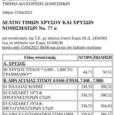
ΤΜΗΜΑ ΔΙΑΧΕΙΡΙΣΗΣ ΔΙΑΘΕΣΙΜΩΝ
Αθήνα 15/04/2021
ΔΕΛΤΙΟ ΤΙΜΩΝ ΧΡΥΣΟΥ ΚΑΙ ΧΡΥΣΩΝ
ΝΟΜΙΣΜΑΤΩΝ No. 77 α
για συναλλαγές της Τ.Ε. με ιδιώτες έναντι Ευρώ (Π.Δ. 2456/00)
έως το ισόποσο των Ευρώ 10.000,00
Ισχύει από 15/04/2021 08:00 και μέχρι την έκδοση νεοτέρου
Είδος συναλλαγής
ΑΓΟΡΑ
ΠΩΛΗΣΗ
Α. ΧΡΥΣΟΣ
99 ΧΡΥΣΟΣ ΤΙΤΛΟΥ * 0,995 - 1,000 ΤΟ
44,71
50,51
ΓΡΑΜΜΑΡΙΟ**
Β. ΛΙΡΑ ΑΓΓΛΙΑΣ ΤΙΤΛΟΥ 0,9166 (ΓΡΑΜ. 7,940 - 7,988)
01 ΠΑΛΑΙΑΣ ΚΟΠΗΣ
330,55
398,52
02 ΕΛΙΣΑΒΕΤ 1973 &
330,55
398,52
ΠΡΟΓΕΝΕΣΤΕΡΩΝ ΕΤΩΝ
03 ΕΛΙΣΑΒΕΤ 1974 &
330,55
394,93
ΜΕΤΑΓΕΝΕΣΤΕΡΩΝ ΕΤΩΝ
04 ΛΙΡΑ ΕΛΑΤΤΩΜΑΤΙΚΗ ΣΤΗΝ ΟΨΗ
320,62
386,57