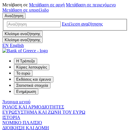
Μετάβαση σε
Μετάβαση σε
αρχή
Μετάβαση σε
περιεχόμενο
Μετάβαση σε
υποσέλιδο
Αναζήτηση
Εκτέλεση αναζήτησης
Κλείσιμο αναζήτησης
Κλείσιμο αναζήτησης
EN
English
Η Τράπεζα
Κύριες λειτουργίες
Το ευρώ
Εκδόσεις και έρευνα
Στατιστικά στοιχεία
Ενημέρωση
Άνοιγμα μενού
ΡΟΛΟΣ ΚΑΙ ΑΡΜΟΔΙΟΤΗΤΕΣ
ΕΥΡΩΣΥΣΤΗΜΑ ΚΑΙ ΖΩΝΗ ΤΟΥ ΕΥΡΩ
ΙΣΤΟΡΙΑ
ΝΟΜΙΚΟ ΠΛΑΙΣΙΟ
ΔΙΟΙΚΗΣΗ ΚΑΙ ΔΟΜΗ