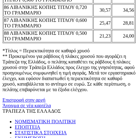
86 ΛΙΒΑΝΙΚΗΣ ΚΟΠΗΣ ΤΙΤΛΟΥ 0,720
30,57
34,56
ΤΟ ΓΡΑΜΜΑΡΙΟ
87 ΛΙΒΑΝΙΚΗΣ ΚΟΠΗΣ ΤΙΤΛΟΥ 0,600
25,47
28,81
ΤΟ ΓΡΑΜΜΑΡΙΟ
88 ΛΙΒΑΝΙΚΗΣ ΚΟΠΗΣ ΤΙΤΛΟΥ 0,500
21,23
24,00
ΤΟ ΓΡΑΜΜΑΡΙΟ
*Τίτλος = Περιεκτικότητα σε καθαρό χρυσό
** Προκειμένου για ράβδους ή πλάκες χρυσού που αγοράζει η
Τράπεζα της Ελλάδος, ο πελάτης καταθέτει τις ράβδους ή πλάκες
χρυσού στην Τράπεζα Ελλάδος προς έλεγχο της γνησιότητας, αφού
προηγουμένως συμφωνηθεί η τιμή αγοράς. Μετά τον εργαστηριακό
έλεγχο, και εφόσον διαπιστωθεί η περιεκτικότητα σε καθαρό
χρυσό, καταβάλλεται το αντίτιμο σε ευρώ. Σε κάθε περίπτωση, ο
πελάτης επιβαρύνεται με τα έξοδα ελέγχου.
Επιστροφή στην αρχή
Άνοιγμα σε νέα καρτέλα
ΤΡΑΠΕΖΑ ΤΗΣ ΕΛΛΑΔΟΣ
ΝΟΜΙΣΜΑΤΙΚΗ ΠΟΛΙΤΙΚΗ
ΕΠΟΠΤΕΙΑ
ΣΤΑΤΙΣΤΙΚΑ ΣΤΟΙΧΕΙΑ