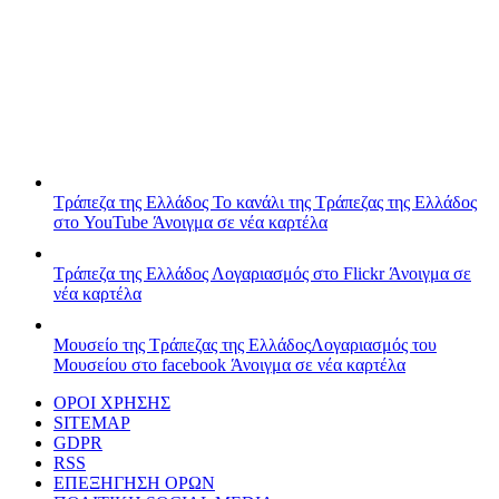
Τράπεζα της Ελλάδος
Το κανάλι της Τράπεζας της Ελλάδος
στο YouTube
Άνοιγμα σε νέα καρτέλα
Τράπεζα της Ελλάδος
Λογαριασμός στο Flickr
Άνοιγμα σε
νέα καρτέλα
Μουσείο της Τράπεζας της Ελλάδος
Λογαριασμός του
Μουσείου στο facebook
Άνοιγμα σε νέα καρτέλα
ΟΡΟΙ ΧΡΗΣΗΣ
SITEMAP
GDPR
RSS
ΕΠΕΞΗΓΗΣΗ ΟΡΩΝ