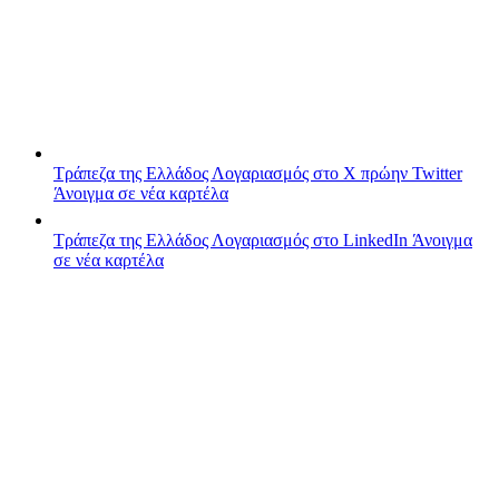
Τράπεζα της Ελλάδος
Λογαριασμός στο X πρώην Twitter
Άνοιγμα σε νέα καρτέλα
Τράπεζα της Ελλάδος
Λογαριασμός στο LinkedIn
Άνοιγμα
σε νέα καρτέλα