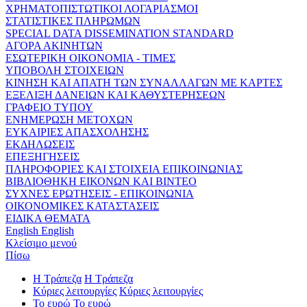
ΧΡΗΜΑΤΟΠΙΣΤΩΤΙΚΟΙ ΛΟΓΑΡΙΑΣΜΟΙ
ΣΤΑΤΙΣΤΙΚΕΣ ΠΛΗΡΩΜΩΝ
SPECIAL DATA DISSEMINATION STANDARD
ΑΓΟΡΑ ΑΚΙΝΗΤΩΝ
ΕΣΩΤΕΡΙΚΗ ΟΙΚΟΝΟΜΙΑ - ΤΙΜΕΣ
ΥΠΟΒΟΛΗ ΣΤΟΙΧΕΙΩΝ
ΚΙΝΗΣΗ ΚΑΙ ΑΠΑΤΗ ΤΩΝ ΣΥΝΑΛΛΑΓΩΝ ΜΕ ΚΑΡΤΕΣ
ΕΞΕΛΙΞΗ ΔΑΝΕΙΩΝ ΚΑΙ ΚΑΘΥΣΤΕΡΗΣΕΩΝ
ΓΡΑΦΕΙΟ ΤΥΠΟΥ
ΕΝΗΜΕΡΩΣΗ ΜΕΤΟΧΩΝ
ΕΥΚΑΙΡΙΕΣ ΑΠΑΣΧΟΛΗΣΗΣ
ΕΚΔΗΛΩΣΕΙΣ
ΕΠΕΞΗΓΗΣΕΙΣ
ΠΛΗΡΟΦΟΡΙΕΣ ΚΑΙ ΣΤΟΙΧΕΙΑ ΕΠΙΚΟΙΝΩΝΙΑΣ
ΒΙΒΛΙΟΘΗΚΗ ΕΙΚΟΝΩΝ ΚΑΙ ΒΙΝΤΕΟ
ΣΥΧΝΕΣ ΕΡΩΤΗΣΕΙΣ - ΕΠΙΚΟΙΝΩΝΙΑ
ΟΙΚΟΝΟΜΙΚΕΣ ΚΑΤΑΣΤΑΣΕΙΣ
ΕΙΔΙΚΑ ΘΕΜΑΤΑ
English
English
Κλείσιμο μενού
Πίσω
Η Τράπεζα
Η Τράπεζα
Κύριες λειτουργίες
Κύριες λειτουργίες
Το ευρώ
Το ευρώ